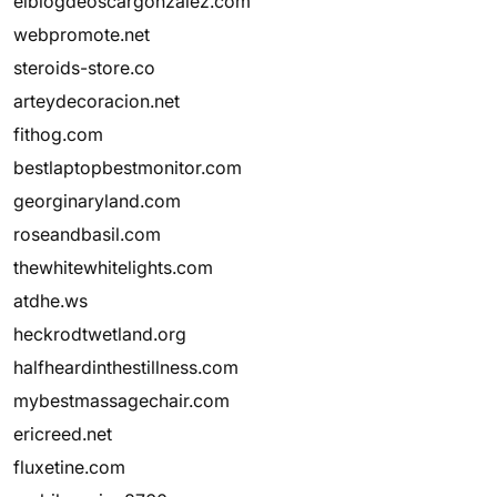
elblogdeoscargonzalez.com
webpromote.net
steroids-store.co
arteydecoracion.net
fithog.com
bestlaptopbestmonitor.com
georginaryland.com
roseandbasil.com
thewhitewhitelights.com
atdhe.ws
heckrodtwetland.org
halfheardinthestillness.com
mybestmassagechair.com
ericreed.net
fluxetine.com