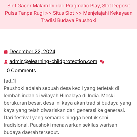
Slot Gacor Malam Ini dari Pragmatic Play, Slot Deposit
Pulsa Tanpa Rugi
>>
Situs Slot
>> Menjelajahi Kekayaan
Tradisi Budaya Paushoki
December 22, 2024
December
22,
admin@elearning-childprotection.com
admin@elearning
2024
childprotection.
0 Comments
[ad_1]
Paushoki adalah sebuah desa kecil yang terletak di
lembah indah di wilayah Himalaya di India. Meski
berukuran besar, desa ini kaya akan tradisi budaya yang
kaya yang telah diwariskan dari generasi ke generasi.
Dari festival yang semarak hingga bentuk seni
tradisional, Paushoki menawarkan sekilas warisan
budaya daerah tersebut.