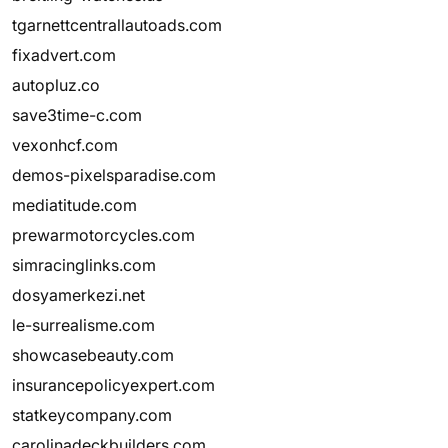
tgarnettcentrallautoads.com
fixadvert.com
autopluz.co
save3time-c.com
vexonhcf.com
demos-pixelsparadise.com
mediatitude.com
prewarmotorcycles.com
simracinglinks.com
dosyamerkezi.net
le-surrealisme.com
showcasebeauty.com
insurancepolicyexpert.com
statkeycompany.com
carolinadeckbuilders.com