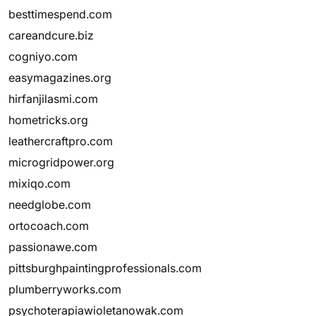
besttimespend.com
careandcure.biz
cogniyo.com
easymagazines.org
hirfanjilasmi.com
hometricks.org
leathercraftpro.com
microgridpower.org
mixiqo.com
needglobe.com
ortocoach.com
passionawe.com
pittsburghpaintingprofessionals.com
plumberryworks.com
psychoterapiawioletanowak.com