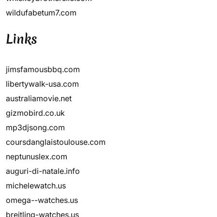
wildufabetum7.com
Links
jimsfamousbbq.com
libertywalk-usa.com
australiamovie.net
gizmobird.co.uk
mp3djsong.com
coursdanglaistoulouse.com
neptunuslex.com
auguri-di-natale.info
michelewatch.us
omega--watches.us
breitling-watches.us