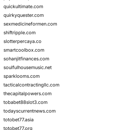
quickultimate.com
quirkyquester.com
sexmedicineformen.com
shiftripple.com
slotterpercaya.co
smartcoolbox.com
sohanjitfinances.com
soulfulhousemusic.net
sparklooms.com
tacticalcontractingllc.com
thecapitalpowers.com
tobabet88slot3.com
todayscurrentnews.com
totobet77.asia
totobet77.org