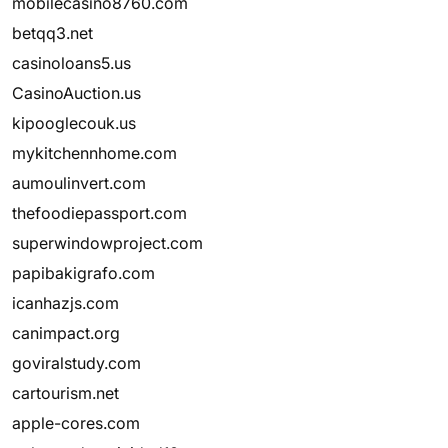
mobilecasino8760.com
betqq3.net
casinoloans5.us
CasinoAuction.us
kipooglecouk.us
mykitchennhome.com
aumoulinvert.com
thefoodiepassport.com
superwindowproject.com
papibakigrafo.com
icanhazjs.com
canimpact.org
goviralstudy.com
cartourism.net
apple-cores.com