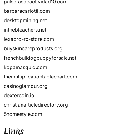
pulserasdeactividad10.com
barbaracarlotti.com
desktopmining.net
inthebleachers.net
lexapro-rx-store.com
buyskincareproducts.org
frenchbulldogpuppyforsale.net
kogamasquid.com
themultiplicationtablechart.com
casinoglamour.org
dextercoin.io
christianarticledirectory.org
5homestyle.com
Links