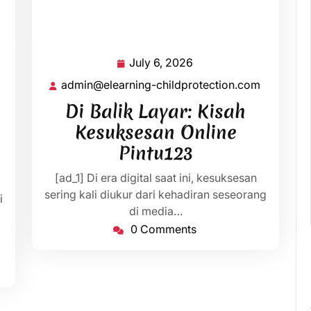
July 6, 2026
July
6,
admin@elearning-childprotection.com
admin@elearning-
admin@el
2026
childprotection.com
childprot
Di Balik Layar: Kisah
Kesuksesan Online
Pintu123
[ad_1] Di era digital saat ini, kesuksesan
sering kali diukur dari kehadiran seseorang
i
di media…
0 Comments