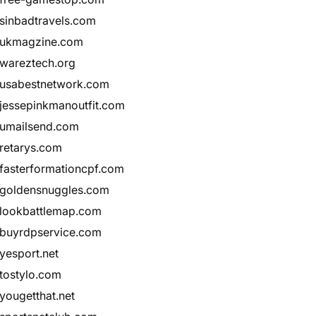
sinbadtravels.com
ukmagzine.com
wareztech.org
usabestnetwork.com
jessepinkmanoutfit.com
umailsend.com
retarys.com
fasterformationcpf.com
goldensnuggles.com
lookbattlemap.com
buyrdpservice.com
yesport.net
tostylo.com
yougetthat.net