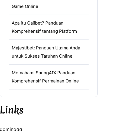
Game Online
Apa itu Gajibet? Panduan
Komprehensif tentang Platform
earning-
ection.com
Majestibet: Panduan Utama Anda
untuk Sukses Taruhan Online
Memahami Saung4D: Panduan
Komprehensif Permainan Online
Links
dominoqq