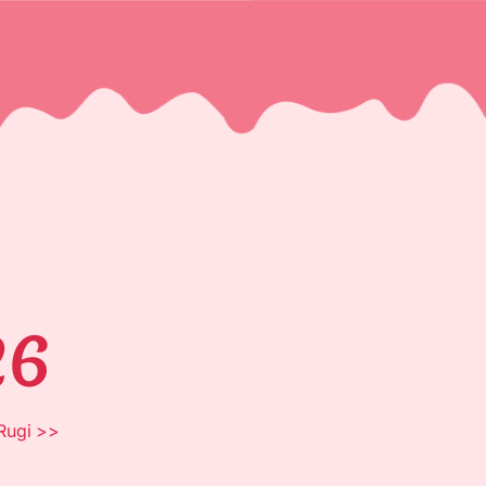
26
Rugi
>>