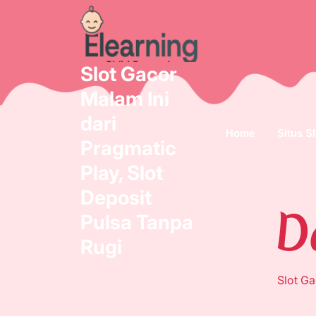
Skip
to
content
Slot Gacor
Malam Ini
dari
Home
Situs Sl
Pragmatic
Play, Slot
Deposit
D
Pulsa Tanpa
Rugi
Slot Ga