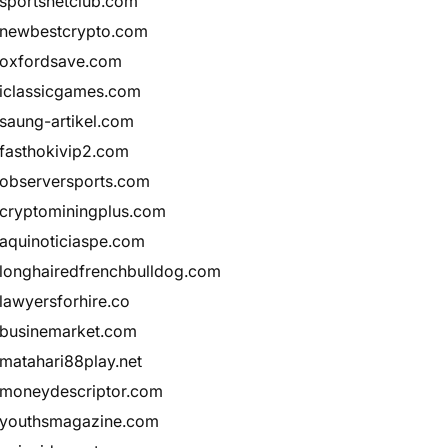
sportsnetclub.com
newbestcrypto.com
oxfordsave.com
iclassicgames.com
saung-artikel.com
fasthokivip2.com
observersports.com
cryptominingplus.com
aquinoticiaspe.com
longhairedfrenchbulldog.com
lawyersforhire.co
businemarket.com
matahari88play.net
moneydescriptor.com
youthsmagazine.com