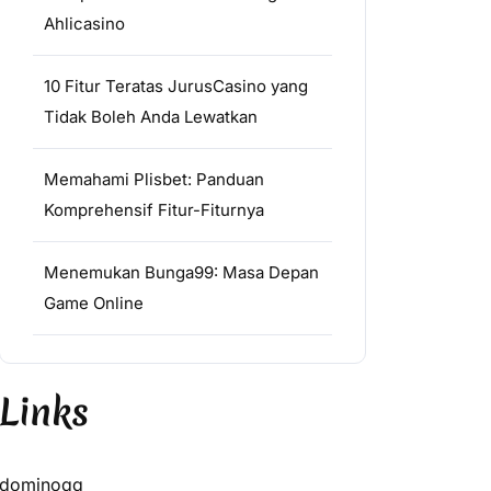
Ahlicasino
10 Fitur Teratas JurusCasino yang
Tidak Boleh Anda Lewatkan
earning-
ection.com
Memahami Plisbet: Panduan
Komprehensif Fitur-Fiturnya
Menemukan Bunga99: Masa Depan
Game Online
Links
dominoqq