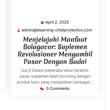
April 2, 2025
April
2,
admin@elearning-childprotection.com
admin@elearning-
admin@el
2025
childprotection.com
childprot
Menjelajahi Manfaat
a
Bolagacor: Suplemen
Revolusioner Mengambil
Pasar Dengan Badai
[ad_1] Dalam beberapa tahun terakhir,
pasar suplemen telah booming dengan
produk baru yang menjanjikan berbagai…
0 Comments