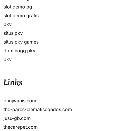
slot demo pg
slot demo gratis
pkv
situs pkv
situs pkv games
dominoqq pkv
pkv
Links
punjwanis.com
the-parcs-clematiscondos.com
jusu-gb.com
thecarepet.com