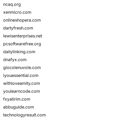
ncaq.org
xenmicro.com
onlineshopera.com
dartyfresh.com
lewisenterprises.net
pcsoftwarefree.org
dailylinking.com
dnafyx.com
giocolenuvole.com
iyouessential.com
withloveamity.com
youlearncode.com
fxyatirim.com
abbuguide.com
technologyresult.com