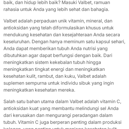
baik, dan hidup lebih baik? Masuki Valbet, ramuan
rahasia untuk Anda yang lebih sehat dan bahagia.
Valbet adalah perpaduan unik vitamin, mineral, dan
antioksidan yang telah diformulasikan khusus untuk
mendukung kesehatan dan kesejahteraan Anda secara
keseluruhan. Dengan hanya meminum satu kapsul sehari,
Anda dapat memberikan tubuh Anda nutrisi yang
dibutuhkan agar dapat berfungsi dengan baik. Dari
meningkatkan sistem kekebalan tubuh hingga
meningkatkan tingkat energi dan meningkatkan
kesehatan kulit, rambut, dan kuku, Valbet adalah
suplemen sempurna untuk individu sibuk yang ingin
meningkatkan kesehatan mereka.
Salah satu bahan utama dalam Valbet adalah vitamin C,
antioksidan kuat yang membantu melindungi sel Anda
dari kerusakan dan mengurangi peradangan dalam
tubuh. Vitamin C juga berperan penting dalam produksi