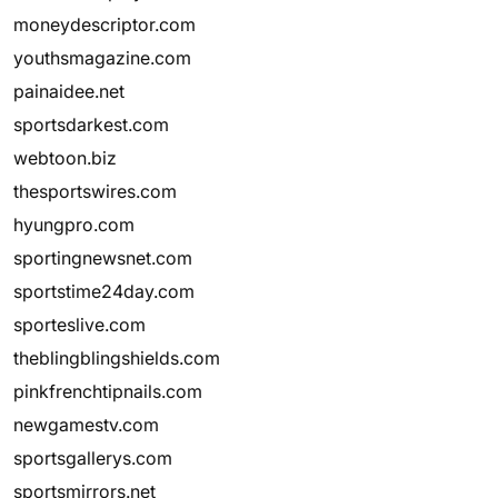
moneydescriptor.com
youthsmagazine.com
painaidee.net
sportsdarkest.com
webtoon.biz
thesportswires.com
hyungpro.com
sportingnewsnet.com
sportstime24day.com
sporteslive.com
theblingblingshields.com
pinkfrenchtipnails.com
newgamestv.com
sportsgallerys.com
sportsmirrors.net