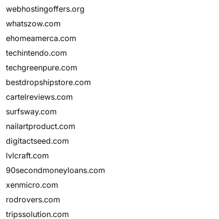
webhostingoffers.org
whatszow.com
ehomeamerca.com
techintendo.com
techgreenpure.com
bestdropshipstore.com
cartelreviews.com
surfsway.com
nailartproduct.com
digitactseed.com
lvlcraft.com
90secondmoneyloans.com
xenmicro.com
rodrovers.com
tripssolution.com