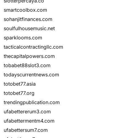
slotterpercaya.co
smartcoolbox.com
sohanjitfinances.com
soulfulhousemusic.net
sparklooms.com
tacticalcontractingllc.com
thecapitalpowers.com
tobabet88slot3.com
todayscurrentnews.com
totobet77.asia
totobet77.org
trendingpublication.com
ufabettererum3.com
ufabettermentm4.com
ufabettersum7.com