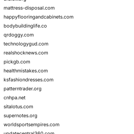
mattress-disposal.com
happyflooringandcabinets.com
bodybuildinglife.co
qrdoggy.com
technologygud.com
realshocknews.com
pickgb.com
healthmistakes.com
ksfashiondresses.com
patterntrader.org
cnhpa.net
sitalotus.com
supernotes.org
worldsportsempires.com
updatecentral360.com