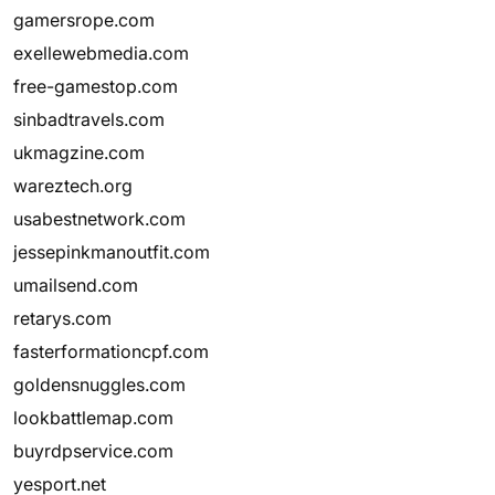
gamersrope.com
exellewebmedia.com
free-gamestop.com
sinbadtravels.com
ukmagzine.com
wareztech.org
usabestnetwork.com
jessepinkmanoutfit.com
umailsend.com
retarys.com
fasterformationcpf.com
goldensnuggles.com
lookbattlemap.com
buyrdpservice.com
yesport.net