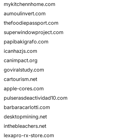
mykitchennhome.com
aumoulinvert.com
thefoodiepassport.com
superwindowproject.com
papibakigrafo.com
icanhazjs.com
canimpact.org
goviralstudy.com
cartourism.net
apple-cores.com
pulserasdeactividad10.com
barbaracarlotti.com
desktopmining.net
inthebleachers.net
lexapro-rx-store.com