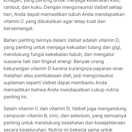
kolagen, yang penting untuk menjaga kesehatan kulit,
rambut, dan kuku. Dengan mengonsumsi Valbet setiap
hari, Anda dapat memastikan tubuh Anda mendapatkan
vitamin C yang dibutuhkan agar tetap kuat dan
bersemangat.
Bahan penting lainnya dalam Valbet adalah vitamin D,
yang penting untuk menjaga kekuatan tulang dan gigi,
mendukung fungsi kekebalan tubuh, dan mengatur
suasana hati dan tingkat energi. Banyak orang
kekurangan vitamin D karena kurangnya paparan sinar
matahari atau pembatasan diet, jadi mengonsumsi
suplemen seperti Valbet dapat membantu Anda
memastikan bahwa Anda mendapatkan cukup nutrisi
penting ini.
Selain vitamin C dan vitamin D, Valbet juga mengandung
campuran vitamin B, zinc, dan selenium, yang semuanya
penting untuk mendukung kesehatan dan kesejahteraan
secara keseluruhan. Nutrisi ini bekerja sama untuk