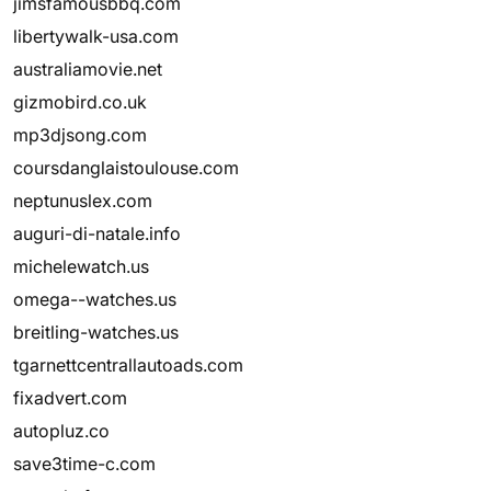
jimsfamousbbq.com
libertywalk-usa.com
australiamovie.net
gizmobird.co.uk
mp3djsong.com
coursdanglaistoulouse.com
neptunuslex.com
auguri-di-natale.info
michelewatch.us
omega--watches.us
breitling-watches.us
tgarnettcentrallautoads.com
fixadvert.com
autopluz.co
save3time-c.com