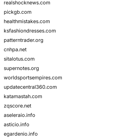
realshocknews.com
pickgb.com
healthmistakes.com
ksfashiondresses.com
patterntrader.org
cnhpa.net
sitalotus.com
supernotes.org
worldsportsempires.com
updatecentral360.com
katamastah.com
zqscore.net
aseleraio.info
asticio.info
egardenio.info