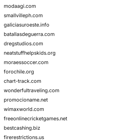
modaagi.com
smallvilleph.com
galiciasuroeste.info
batallasdeguerra.com
dregstudios.com
neatstuffhelpskids.org
moraessoccer.com
forochile.org
chart-track.com
wonderfultraveling.com
promocioname.net
wimaxworld.com
freeonlinecricketgames.net
bestcashing.biz
firerestrictions.us