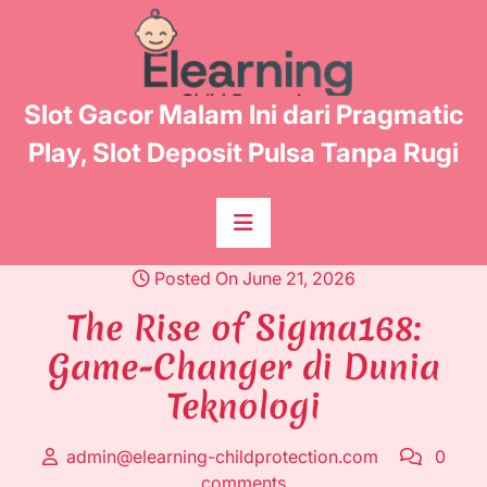
Skip
to
content
Slot Gacor Malam Ini dari Pragmatic
Play, Slot Deposit Pulsa Tanpa Rugi
Posted On June 21, 2026
The Rise of Sigma168:
Game-Changer di Dunia
Teknologi
admin@elearning-childprotection.com
0
comments