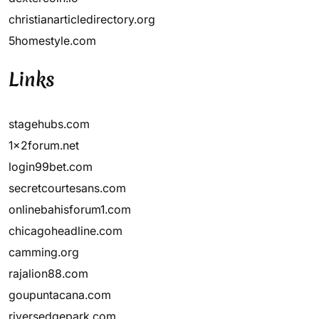
christianarticledirectory.org
5homestyle.com
Links
stagehubs.com
1x2forum.net
login99bet.com
secretcourtesans.com
onlinebahisforum1.com
chicagoheadline.com
camming.org
rajalion88.com
goupuntacana.com
riversedgepark.com