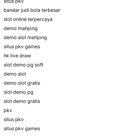
situs pkv
bandar judi bola terbesar
slot online terpercaya
demo mahjong
demo slot mahjong
situs pkv games
hk live draw
slot demo pg soft
demo slot
demo slot gratis
slot demo pg
slot demo gratis
pkv
situs pkv
situs pkv games