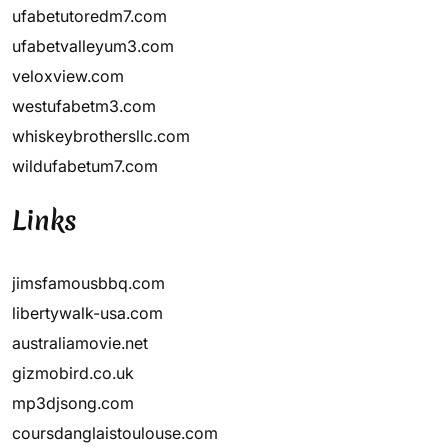
ufabetutoredm7.com
ufabetvalleyum3.com
veloxview.com
westufabetm3.com
whiskeybrothersllc.com
wildufabetum7.com
Links
jimsfamousbbq.com
libertywalk-usa.com
australiamovie.net
gizmobird.co.uk
mp3djsong.com
coursdanglaistoulouse.com