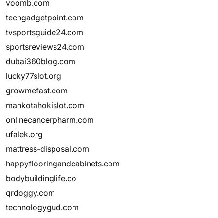
voomb.com
techgadgetpoint.com
tvsportsguide24.com
sportsreviews24.com
dubai360blog.com
lucky77slot.org
growmefast.com
mahkotahokislot.com
onlinecancerpharm.com
ufalek.org
mattress-disposal.com
happyflooringandcabinets.com
bodybuildinglife.co
qrdoggy.com
technologygud.com