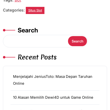
Tags:
slot
Categories:
Situs Slot
Search
Search
Recent Posts
Menjelajahi JeniusToto: Masa Depan Taruhan
Online
10 Alasan Memilih Dewi4D untuk Game Online