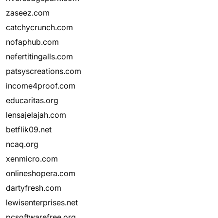
zaseez.com
catchycrunch.com
nofaphub.com
nefertitingalls.com
patsyscreations.com
income4proof.com
educaritas.org
lensajelajah.com
betflik09.net
ncaq.org
xenmicro.com
onlineshopera.com
dartyfresh.com
lewisenterprises.net
pcsoftwarefree.org