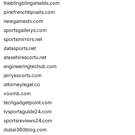
theblingblingshields.com
pinkfrenchtipnails.com
newgamestv.com
sportsgallerys.com
sportsmirrors.net
datasports.net
atasehirescortu.net
engineeringtechub.com
jerryescorts.com
attorneylegal.co
voomb.com
techgadgetpoint.com
tvsportsguide24.com
sportsreviews24.com
dubai360blog.com