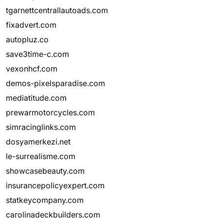
tgarnettcentrallautoads.com
fixadvert.com
autopluz.co
save3time-c.com
vexonhcf.com
demos-pixelsparadise.com
mediatitude.com
prewarmotorcycles.com
simracinglinks.com
dosyamerkezi.net
le-surrealisme.com
showcasebeauty.com
insurancepolicyexpert.com
statkeycompany.com
carolinadeckbuilders.com