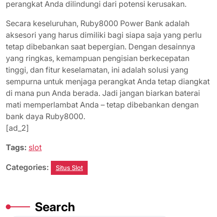
perangkat Anda dilindungi dari potensi kerusakan.
Secara keseluruhan, Ruby8000 Power Bank adalah
aksesori yang harus dimiliki bagi siapa saja yang perlu
tetap dibebankan saat bepergian. Dengan desainnya
yang ringkas, kemampuan pengisian berkecepatan
tinggi, dan fitur keselamatan, ini adalah solusi yang
sempurna untuk menjaga perangkat Anda tetap diangkat
di mana pun Anda berada. Jadi jangan biarkan baterai
mati memperlambat Anda – tetap dibebankan dengan
bank daya Ruby8000.
[ad_2]
Tags:
slot
Categories:
Situs Slot
Search