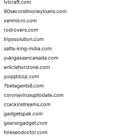
lvlcraft.com
90secondmoneyloans.com
xenmicro.com
rodrovers.com
tripssolution.com
satta-king-india.com
yukigassencanada.com
articlehorizone.com
yuqqbbzp.com
7betagents6.com
coronavirusuptodate.com
crackinstreams.com
gadgetspak.com
gearsngadget.com
hireseodoctor.com