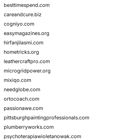
besttimespend.com
careandcure.biz
cogniyo.com
easymagazines.org
hirfanjilasmi.com
hometricks.org
leathercraftpro.com
microgridpower.org
mixiqo.com
needglobe.com
ortocoach.com
passionawe.com
pittsburghpaintingprofessionals.com
plumberryworks.com
psychoterapiawioletanowak.com