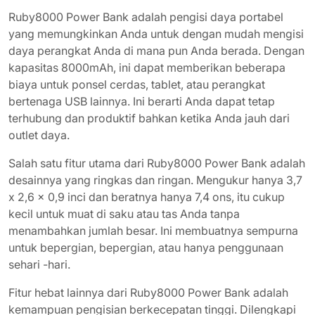
Ruby8000 Power Bank adalah pengisi daya portabel
yang memungkinkan Anda untuk dengan mudah mengisi
daya perangkat Anda di mana pun Anda berada. Dengan
kapasitas 8000mAh, ini dapat memberikan beberapa
biaya untuk ponsel cerdas, tablet, atau perangkat
bertenaga USB lainnya. Ini berarti Anda dapat tetap
terhubung dan produktif bahkan ketika Anda jauh dari
outlet daya.
Salah satu fitur utama dari Ruby8000 Power Bank adalah
desainnya yang ringkas dan ringan. Mengukur hanya 3,7
x 2,6 x 0,9 inci dan beratnya hanya 7,4 ons, itu cukup
kecil untuk muat di saku atau tas Anda tanpa
menambahkan jumlah besar. Ini membuatnya sempurna
untuk bepergian, bepergian, atau hanya penggunaan
sehari -hari.
Fitur hebat lainnya dari Ruby8000 Power Bank adalah
kemampuan pengisian berkecepatan tinggi. Dilengkapi