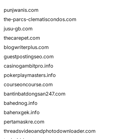
punjwanis.com
the-parcs-clematiscondos.com
jusu-gb.com
thecarepet.com
blogwriterplus.com
guestpostingseo.com
casinogambitpro.info
pokerplaymasters.info
courseoncourse.com
bantinbatdongsan247.com
bahednog.info
bahenxgek.info
pertamaskre.com
threadsvideoandphotodownloader.com