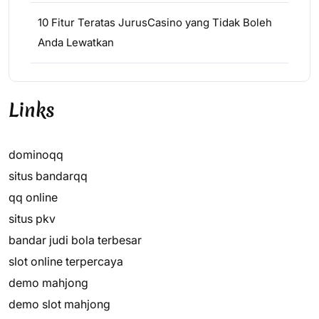
10 Fitur Teratas JurusCasino yang Tidak Boleh
Anda Lewatkan
Links
dominoqq
situs bandarqq
qq online
situs pkv
bandar judi bola terbesar
slot online terpercaya
demo mahjong
demo slot mahjong