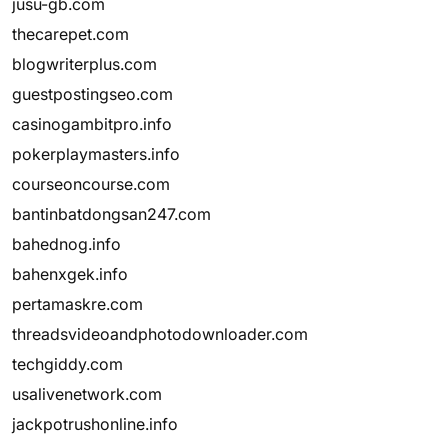
jusu-gb.com
thecarepet.com
blogwriterplus.com
guestpostingseo.com
casinogambitpro.info
pokerplaymasters.info
courseoncourse.com
bantinbatdongsan247.com
bahednog.info
bahenxgek.info
pertamaskre.com
threadsvideoandphotodownloader.com
techgiddy.com
usalivenetwork.com
jackpotrushonline.info