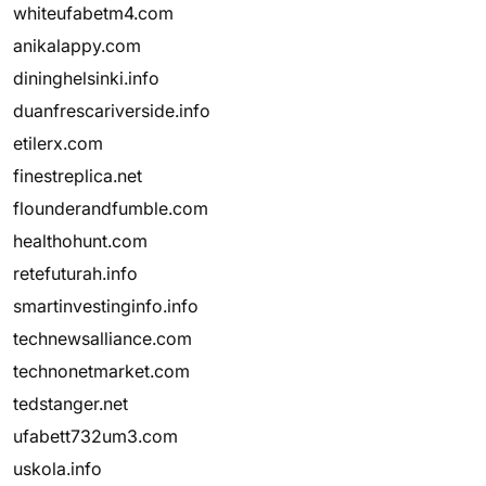
whiteufabetm4.com
anikalappy.com
dininghelsinki.info
duanfrescariverside.info
etilerx.com
finestreplica.net
flounderandfumble.com
healthohunt.com
retefuturah.info
smartinvestinginfo.info
technewsalliance.com
technonetmarket.com
tedstanger.net
ufabett732um3.com
uskola.info