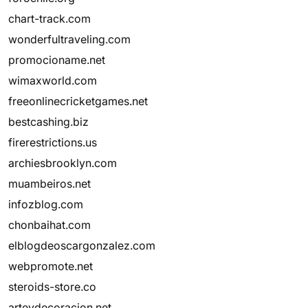
chart-track.com
wonderfultraveling.com
promocioname.net
wimaxworld.com
freeonlinecricketgames.net
bestcashing.biz
firerestrictions.us
archiesbrooklyn.com
muambeiros.net
infozblog.com
chonbaihat.com
elblogdeoscargonzalez.com
webpromote.net
steroids-store.co
arteydecoracion.net