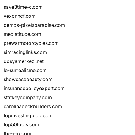
save3time-c.com
vexonhcf.com
demos-pixelsparadise.com
mediatitude.com
prewarmotorcycles.com
simracinglinks.com
dosyamerkezi.net
le-surrealisme.com
showcasebeauty.com
insurancepolicyexpert.com
statkeycompany.com
carolinadeckbuilders.com
topinvestingblog.com
top50tools.com
the-rep.com