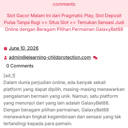
comments
Slot Gacor Malam Ini dari Pragmatic Play, Slot Deposit
Pulsa Tanpa Rugi
>>
Situs Slot
>> Temukan Sensasi Judi
Online dengan Beragam Pilihan Permainan GalaxyBet88
June 10, 2026
June
10,
admin@elearning-childprotection.com
admin@elearning
2026
childprotection.
0 Comments
[ad_1]
Dalam dunia perjudian online, ada banyak sekali
platform yang dapat dipilih, masing-masing menawarkan
pengalaman bermain yang unik. Namun, satu platform
yang menonjol dari yang lain adalah GalaxyBet88.
Dengan beragam pilihan permainan, GalaxyBet88
menawarkan tingkat kegembiraan dan sensasi yang tak
tertandingi kepada para pemain.