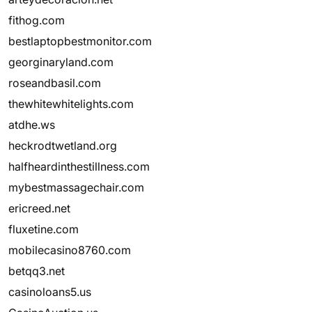
fithog.com
bestlaptopbestmonitor.com
georginaryland.com
roseandbasil.com
thewhitewhitelights.com
atdhe.ws
heckrodtwetland.org
halfheardinthestillness.com
mybestmassagechair.com
ericreed.net
fluxetine.com
mobilecasino8760.com
betqq3.net
casinoloans5.us