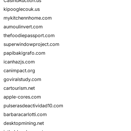
CasinoAuction.us
kipooglecouk.us
mykitchennhome.com
aumoulinvert.com
thefoodiepassport.com
superwindowproject.com
papibakigrafo.com
icanhazjs.com
canimpact.org
goviralstudy.com
cartourism.net
apple-cores.com
pulserasdeactividad10.com
barbaracarlotti.com
desktopmining.net