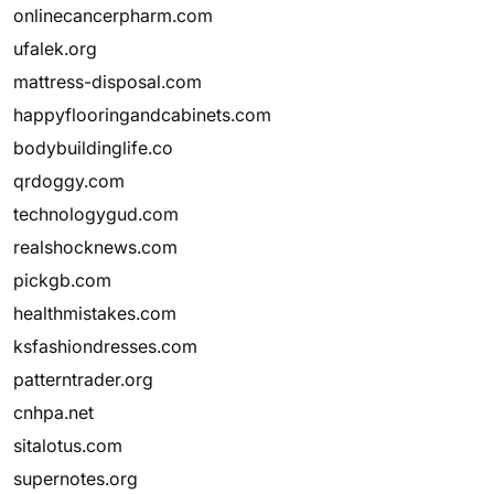
onlinecancerpharm.com
ufalek.org
mattress-disposal.com
happyflooringandcabinets.com
bodybuildinglife.co
qrdoggy.com
technologygud.com
realshocknews.com
pickgb.com
healthmistakes.com
ksfashiondresses.com
patterntrader.org
cnhpa.net
sitalotus.com
supernotes.org