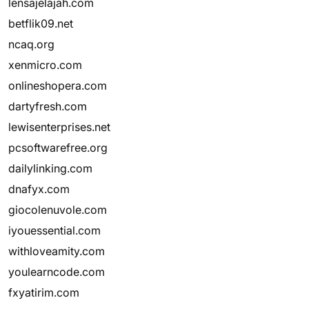
lensajelajah.com
betflik09.net
ncaq.org
xenmicro.com
onlineshopera.com
dartyfresh.com
lewisenterprises.net
pcsoftwarefree.org
dailylinking.com
dnafyx.com
giocolenuvole.com
iyouessential.com
withloveamity.com
youlearncode.com
fxyatirim.com