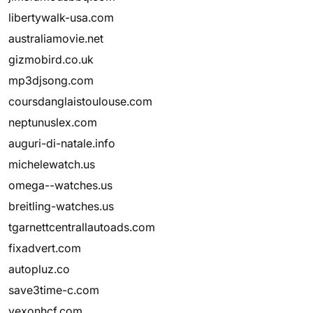
libertywalk-usa.com
australiamovie.net
gizmobird.co.uk
mp3djsong.com
coursdanglaistoulouse.com
neptunuslex.com
auguri-di-natale.info
michelewatch.us
omega--watches.us
breitling-watches.us
tgarnettcentrallautoads.com
fixadvert.com
autopluz.co
save3time-c.com
vexonhcf.com