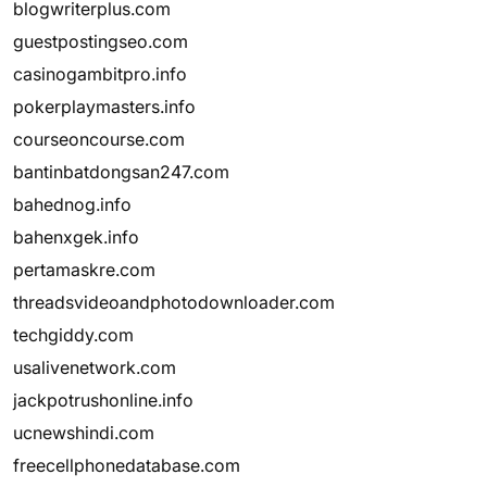
blogwriterplus.com
guestpostingseo.com
casinogambitpro.info
pokerplaymasters.info
courseoncourse.com
bantinbatdongsan247.com
bahednog.info
bahenxgek.info
pertamaskre.com
threadsvideoandphotodownloader.com
techgiddy.com
usalivenetwork.com
jackpotrushonline.info
ucnewshindi.com
freecellphonedatabase.com