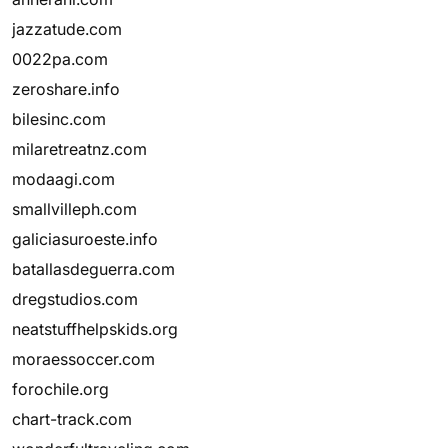
jazzatude.com
0022pa.com
zeroshare.info
bilesinc.com
milaretreatnz.com
modaagi.com
smallvilleph.com
galiciasuroeste.info
batallasdeguerra.com
dregstudios.com
neatstuffhelpskids.org
moraessoccer.com
forochile.org
chart-track.com