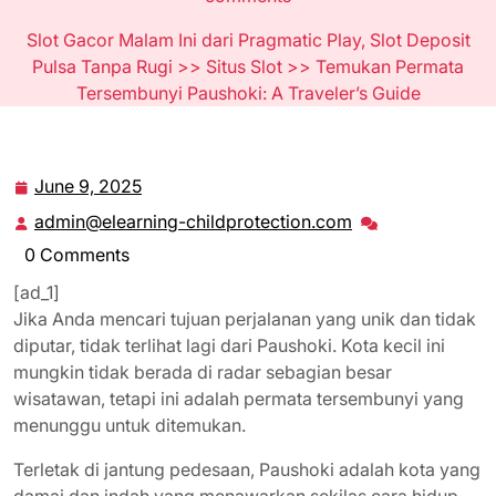
Slot Gacor Malam Ini dari Pragmatic Play, Slot Deposit
Pulsa Tanpa Rugi
>>
Situs Slot
>> Temukan Permata
Tersembunyi Paushoki: A Traveler’s Guide
June 9, 2025
June
9,
admin@elearning-childprotection.com
admin@elearning
2025
childprotection.
0 Comments
[ad_1]
Jika Anda mencari tujuan perjalanan yang unik dan tidak
diputar, tidak terlihat lagi dari Paushoki. Kota kecil ini
mungkin tidak berada di radar sebagian besar
wisatawan, tetapi ini adalah permata tersembunyi yang
menunggu untuk ditemukan.
Terletak di jantung pedesaan, Paushoki adalah kota yang