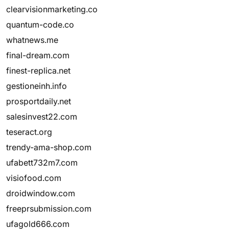
clearvisionmarketing.co
quantum-code.co
whatnews.me
final-dream.com
finest-replica.net
gestioneinh.info
prosportdaily.net
salesinvest22.com
teseract.org
trendy-ama-shop.com
ufabett732m7.com
visiofood.com
droidwindow.com
freeprsubmission.com
ufagold666.com