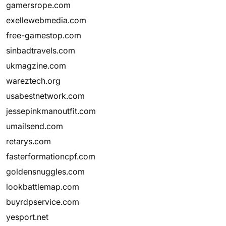
gamersrope.com
exellewebmedia.com
free-gamestop.com
sinbadtravels.com
ukmagzine.com
wareztech.org
usabestnetwork.com
jessepinkmanoutfit.com
umailsend.com
retarys.com
fasterformationcpf.com
goldensnuggles.com
lookbattlemap.com
buyrdpservice.com
yesport.net