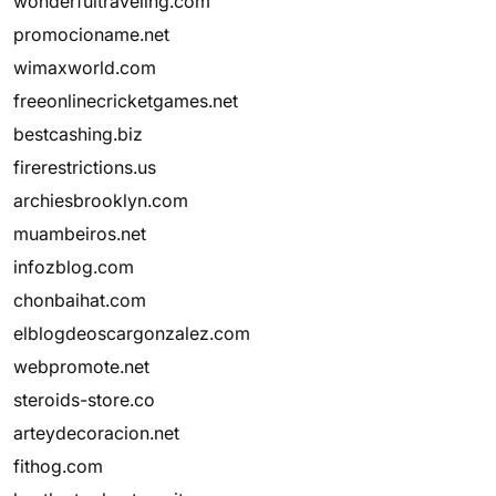
wonderfultraveling.com
promocioname.net
wimaxworld.com
freeonlinecricketgames.net
bestcashing.biz
firerestrictions.us
archiesbrooklyn.com
muambeiros.net
infozblog.com
chonbaihat.com
elblogdeoscargonzalez.com
webpromote.net
steroids-store.co
arteydecoracion.net
fithog.com