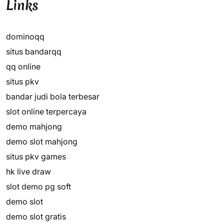
Links
dominoqq
situs bandarqq
qq online
situs pkv
bandar judi bola terbesar
slot online terpercaya
demo mahjong
demo slot mahjong
situs pkv games
hk live draw
slot demo pg soft
demo slot
demo slot gratis