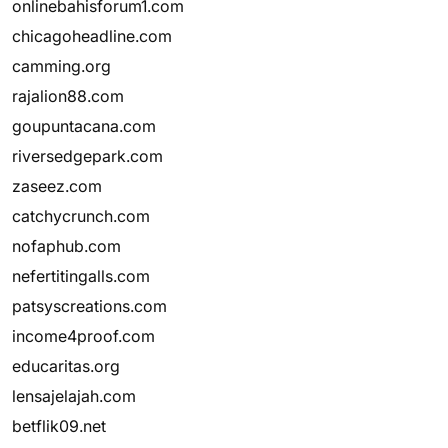
onlinebahisforum1.com
chicagoheadline.com
camming.org
rajalion88.com
goupuntacana.com
riversedgepark.com
zaseez.com
catchycrunch.com
nofaphub.com
nefertitingalls.com
patsyscreations.com
income4proof.com
educaritas.org
lensajelajah.com
betflik09.net