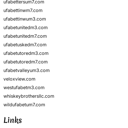
ufabettersum7.com
ufabettinwm7.com
ufabettinwum3.com
ufabetunitedm3.com
ufabetunitedm7.com
ufabetuskedm7.com
ufabetutoredm3.com
ufabetutoredm7.com
ufabetvalleyum3.com
veloxview.com
westufabetm3.com
whiskeybrothersllc.com
wildufabetum7.com
Links