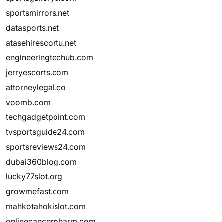
sportsmirrors.net
datasports.net
atasehirescortu.net
engineeringtechub.com
jerryescorts.com
attorneylegal.co
voomb.com
techgadgetpoint.com
tvsportsguide24.com
sportsreviews24.com
dubai360blog.com
lucky77slot.org
growmefast.com
mahkotahokislot.com
onlinecancerpharm.com