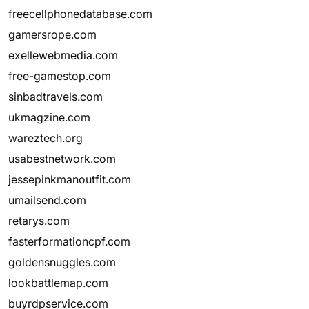
freecellphonedatabase.com
gamersrope.com
exellewebmedia.com
free-gamestop.com
sinbadtravels.com
ukmagzine.com
wareztech.org
usabestnetwork.com
jessepinkmanoutfit.com
umailsend.com
retarys.com
fasterformationcpf.com
goldensnuggles.com
lookbattlemap.com
buyrdpservice.com