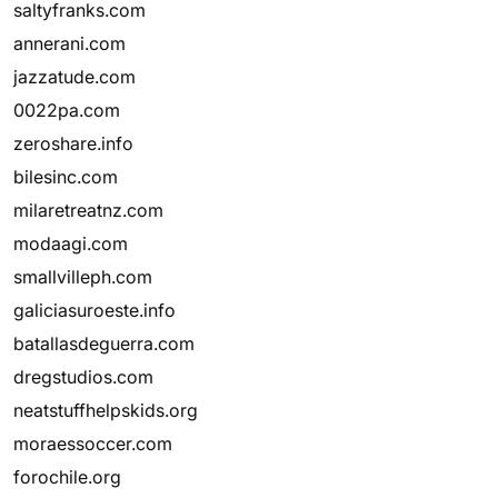
saltyfranks.com
annerani.com
jazzatude.com
0022pa.com
zeroshare.info
bilesinc.com
milaretreatnz.com
modaagi.com
smallvilleph.com
galiciasuroeste.info
batallasdeguerra.com
dregstudios.com
neatstuffhelpskids.org
moraessoccer.com
forochile.org