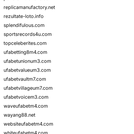
replicamanufactory.net
rezultate-loto.info
splendifulous.com
sportsrecords4u.com
topceleberites.com
ufabetting8m4.com
ufabetunionum3.com
ufabetvalueum3.com
ufabetvaultm7.com
ufabetvillageum7.com
ufabetvoicem3.com
waveufabetm4.com
wayang88.net
websiteufabetm4.com
whiteufabetm4.com