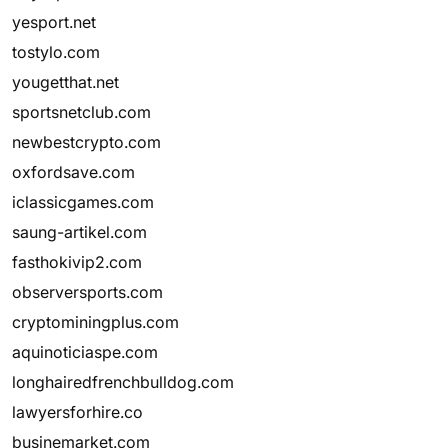
yesport.net
tostylo.com
yougetthat.net
sportsnetclub.com
newbestcrypto.com
oxfordsave.com
iclassicgames.com
saung-artikel.com
fasthokivip2.com
observersports.com
cryptominingplus.com
aquinoticiaspe.com
longhairedfrenchbulldog.com
lawyersforhire.co
businemarket.com