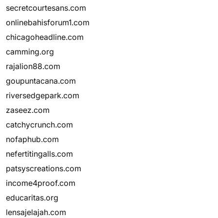
secretcourtesans.com
onlinebahisforum1.com
chicagoheadline.com
camming.org
rajalion88.com
goupuntacana.com
riversedgepark.com
zaseez.com
catchycrunch.com
nofaphub.com
nefertitingalls.com
patsyscreations.com
income4proof.com
educaritas.org
lensajelajah.com