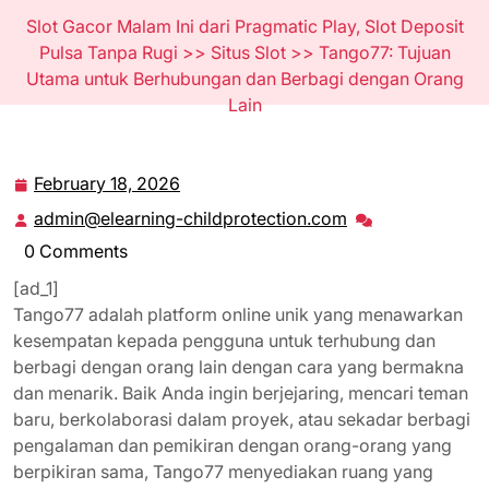
Slot Gacor Malam Ini dari Pragmatic Play, Slot Deposit
Pulsa Tanpa Rugi
>>
Situs Slot
>> Tango77: Tujuan
Utama untuk Berhubungan dan Berbagi dengan Orang
Lain
February 18, 2026
February
18,
admin@elearning-childprotection.com
admin@elearning
2026
childprotection.
0 Comments
[ad_1]
Tango77 adalah platform online unik yang menawarkan
kesempatan kepada pengguna untuk terhubung dan
berbagi dengan orang lain dengan cara yang bermakna
dan menarik. Baik Anda ingin berjejaring, mencari teman
baru, berkolaborasi dalam proyek, atau sekadar berbagi
pengalaman dan pemikiran dengan orang-orang yang
berpikiran sama, Tango77 menyediakan ruang yang