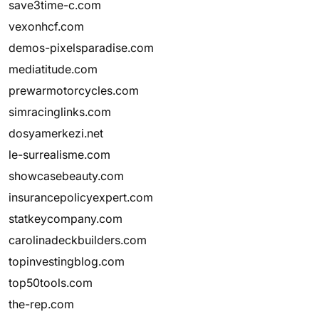
save3time-c.com
vexonhcf.com
demos-pixelsparadise.com
mediatitude.com
prewarmotorcycles.com
simracinglinks.com
dosyamerkezi.net
le-surrealisme.com
showcasebeauty.com
insurancepolicyexpert.com
statkeycompany.com
carolinadeckbuilders.com
topinvestingblog.com
top50tools.com
the-rep.com