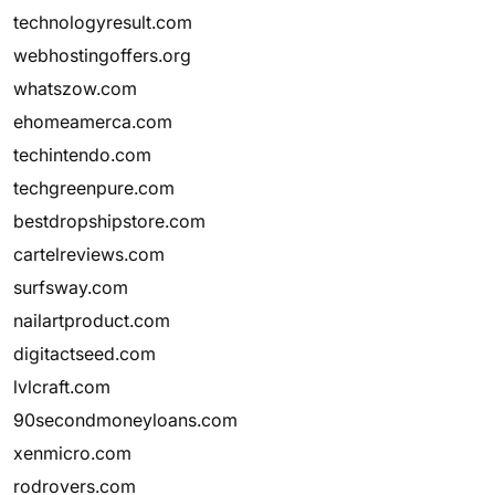
technologyresult.com
webhostingoffers.org
whatszow.com
ehomeamerca.com
techintendo.com
techgreenpure.com
bestdropshipstore.com
cartelreviews.com
surfsway.com
nailartproduct.com
digitactseed.com
lvlcraft.com
90secondmoneyloans.com
xenmicro.com
rodrovers.com