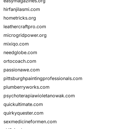
easymagazines.org
hirfanjilasmi.com
hometricks.org
leathercraftpro.com
microgridpower.org
mixiqo.com
needglobe.com
ortocoach.com
passionawe.com
pittsburghpaintingprofessionals.com
plumberryworks.com
psychoterapiawioletanowak.com
quickultimate.com
quirkyquester.com
sexmedicineformen.com