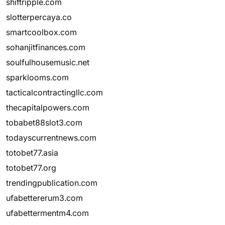
shiftripple.com
slotterpercaya.co
smartcoolbox.com
sohanjitfinances.com
soulfulhousemusic.net
sparklooms.com
tacticalcontractingllc.com
thecapitalpowers.com
tobabet88slot3.com
todayscurrentnews.com
totobet77.asia
totobet77.org
trendingpublication.com
ufabettererum3.com
ufabettermentm4.com