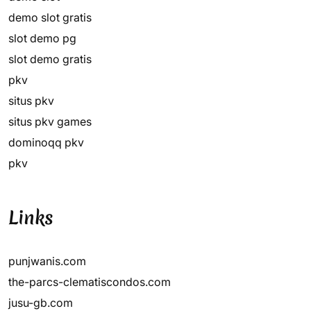
demo slot gratis
slot demo pg
slot demo gratis
pkv
situs pkv
situs pkv games
dominoqq pkv
pkv
Links
punjwanis.com
the-parcs-clematiscondos.com
jusu-gb.com