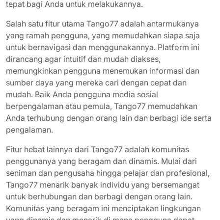
tepat bagi Anda untuk melakukannya.
Salah satu fitur utama Tango77 adalah antarmukanya
yang ramah pengguna, yang memudahkan siapa saja
untuk bernavigasi dan menggunakannya. Platform ini
dirancang agar intuitif dan mudah diakses,
memungkinkan pengguna menemukan informasi dan
sumber daya yang mereka cari dengan cepat dan
mudah. Baik Anda pengguna media sosial
berpengalaman atau pemula, Tango77 memudahkan
Anda terhubung dengan orang lain dan berbagi ide serta
pengalaman.
Fitur hebat lainnya dari Tango77 adalah komunitas
penggunanya yang beragam dan dinamis. Mulai dari
seniman dan pengusaha hingga pelajar dan profesional,
Tango77 menarik banyak individu yang bersemangat
untuk berhubungan dan berbagi dengan orang lain.
Komunitas yang beragam ini menciptakan lingkungan