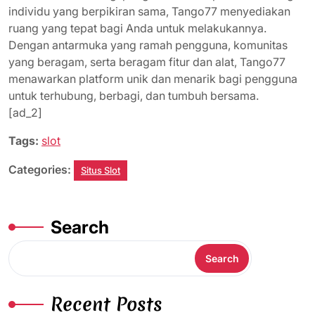
individu yang berpikiran sama, Tango77 menyediakan
ruang yang tepat bagi Anda untuk melakukannya.
Dengan antarmuka yang ramah pengguna, komunitas
yang beragam, serta beragam fitur dan alat, Tango77
menawarkan platform unik dan menarik bagi pengguna
untuk terhubung, berbagi, dan tumbuh bersama.
[ad_2]
Tags:
slot
Categories:
Situs Slot
Search
Search
Recent Posts