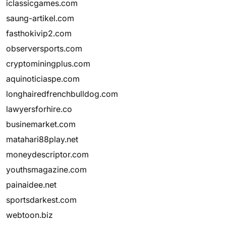
iclassicgames.com
saung-artikel.com
fasthokivip2.com
observersports.com
cryptominingplus.com
aquinoticiaspe.com
longhairedfrenchbulldog.com
lawyersforhire.co
businemarket.com
matahari88play.net
moneydescriptor.com
youthsmagazine.com
painaidee.net
sportsdarkest.com
webtoon.biz