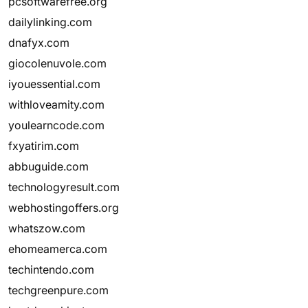
pcsoftwarefree.org
dailylinking.com
dnafyx.com
giocolenuvole.com
iyouessential.com
withloveamity.com
youlearncode.com
fxyatirim.com
abbuguide.com
technologyresult.com
webhostingoffers.org
whatszow.com
ehomeamerca.com
techintendo.com
techgreenpure.com