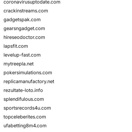
coronavirusuptodate.com
crackinstreams.com
gadgetspak.com
gearsngadget.com
hireseodoctor.com
lapsfit.com
levelup-fast.com
mytreepla.net
pokersimulations.com
replicamanufactory.net
rezultate-loto.info
splendifulous.com
sportsrecords4u.com
topceleberites.com
ufabetting8m4.com