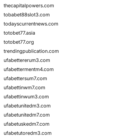
thecapitalpowers.com
tobabet88slot3.com
todayscurrentnews.com
totobet77.asia
totobet77.org
trendingpublication.com
ufabettererum3.com
ufabettermentm4.com
ufabettersum7.com
ufabettinwm7.com
ufabettinwum3.com
ufabetunitedm3.com
ufabetunitedm7.com
ufabetuskedm7.com
ufabetutoredm3.com