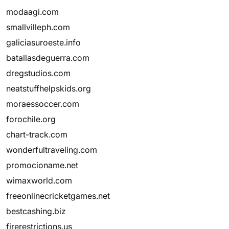
modaagi.com
smallvilleph.com
galiciasuroeste.info
batallasdeguerra.com
dregstudios.com
neatstuffhelpskids.org
moraessoccer.com
forochile.org
chart-track.com
wonderfultraveling.com
promocioname.net
wimaxworld.com
freeonlinecricketgames.net
bestcashing.biz
firerestrictions.us