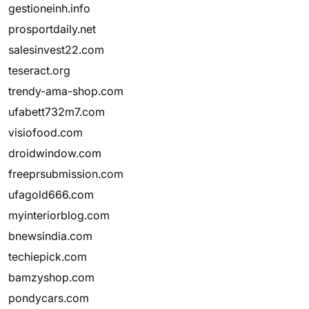
gestioneinh.info
prosportdaily.net
salesinvest22.com
teseract.org
trendy-ama-shop.com
ufabett732m7.com
visiofood.com
droidwindow.com
freeprsubmission.com
ufagold666.com
myinteriorblog.com
bnewsindia.com
techiepick.com
bamzyshop.com
pondycars.com