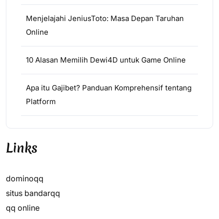
Menjelajahi JeniusToto: Masa Depan Taruhan
Online
10 Alasan Memilih Dewi4D untuk Game Online
Apa itu Gajibet? Panduan Komprehensif tentang
Platform
Links
dominoqq
situs bandarqq
qq online