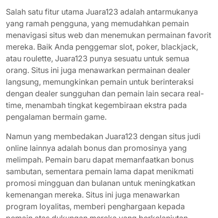
Salah satu fitur utama Juara123 adalah antarmukanya
yang ramah pengguna, yang memudahkan pemain
menavigasi situs web dan menemukan permainan favorit
mereka. Baik Anda penggemar slot, poker, blackjack,
atau roulette, Juara123 punya sesuatu untuk semua
orang. Situs ini juga menawarkan permainan dealer
langsung, memungkinkan pemain untuk berinteraksi
dengan dealer sungguhan dan pemain lain secara real-
time, menambah tingkat kegembiraan ekstra pada
pengalaman bermain game.
Namun yang membedakan Juara123 dengan situs judi
online lainnya adalah bonus dan promosinya yang
melimpah. Pemain baru dapat memanfaatkan bonus
sambutan, sementara pemain lama dapat menikmati
promosi mingguan dan bulanan untuk meningkatkan
kemenangan mereka. Situs ini juga menawarkan
program loyalitas, memberi penghargaan kepada