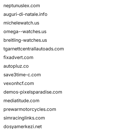
neptunuslex.com
auguri-di-natale.info
michelewatch.us
omega--watches.us
breitling-watches.us
tgarnettcentrallautoads.com
fixadvert.com
autopluz.co
save3time-c.com
vexonhcf.com
demos-pixelsparadise.com
mediatitude.com
prewarmotorcycles.com
simracinglinks.com
dosyamerkezi.net