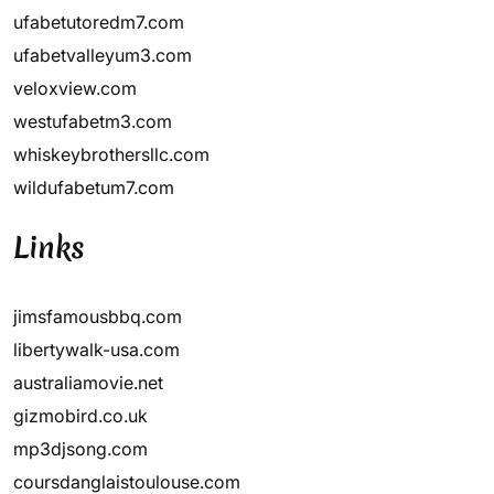
ufabetutoredm7.com
ufabetvalleyum3.com
veloxview.com
westufabetm3.com
whiskeybrothersllc.com
wildufabetum7.com
Links
jimsfamousbbq.com
libertywalk-usa.com
australiamovie.net
gizmobird.co.uk
mp3djsong.com
coursdanglaistoulouse.com