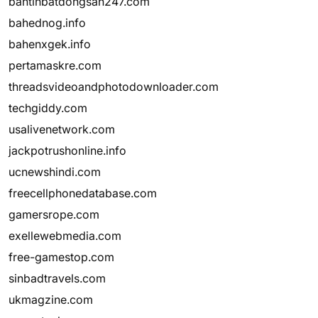
bantinbatdongsan247.com
bahednog.info
bahenxgek.info
pertamaskre.com
threadsvideoandphotodownloader.com
techgiddy.com
usalivenetwork.com
jackpotrushonline.info
ucnewshindi.com
freecellphonedatabase.com
gamersrope.com
exellewebmedia.com
free-gamestop.com
sinbadtravels.com
ukmagzine.com