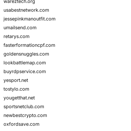
wareztech.org
usabestnetwork.com
jessepinkmanoutfit.com
umailsend.com
retarys.com
fasterformationcpf.com
goldensnuggles.com
lookbattlemap.com
buyrdpservice.com
yesport.net
tostylo.com
yougetthat.net
sportsnetclub.com
newbestcrypto.com
oxfordsave.com