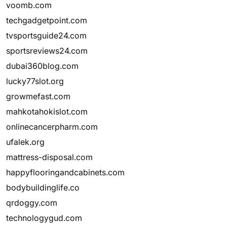
voomb.com
techgadgetpoint.com
tvsportsguide24.com
sportsreviews24.com
dubai360blog.com
lucky77slot.org
growmefast.com
mahkotahokislot.com
onlinecancerpharm.com
ufalek.org
mattress-disposal.com
happyflooringandcabinets.com
bodybuildinglife.co
qrdoggy.com
technologygud.com