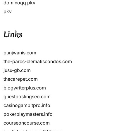
dominoqq pkv
pkv
Links
punjwanis.com
the-parcs-clematiscondos.com
jusu-gb.com
thecarepet.com
blogwriterplus.com
guestpostingseo.com
casinogambitpro.info
pokerplaymasters.info
courseoncourse.com