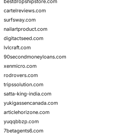
bestdropshipstore.com
cartelreviews.com
surfsway.com
nailartproduct.com
digitactseed.com
lvlcraft.com
90secondmoneyloans.com
xenmicro.com
rodrovers.com
tripssolution.com
satta-king-india.com
yukigassencanada.com
articlehorizone.com
yuqqbbzp.com
7betagents6.com