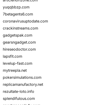
articlehorizone.com
yuqqbbzp.com
7betagents6.com
coronavirusuptodate.com
crackinstreams.com
gadgetspak.com
gearsngadget.com
hireseodoctor.com
lapsfit.com
levelup-fast.com
mytreepla.net
pokersimulations.com
replicamanufactory.net
rezultate-loto.info
splendifulous.com