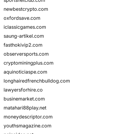
sportsnetclub.com
newbestcrypto.com
oxfordsave.com
iclassicgames.com
saung-artikel.com
fasthokivip2.com
observersports.com
cryptominingplus.com
aquinoticiaspe.com
longhairedfrenchbulldog.com
lawyersforhire.co
businemarket.com
matahari88play.net
moneydescriptor.com
youthsmagazine.com