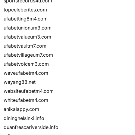
sportsrecords4u.com
topceleberites.com
ufabetting8m4.com
ufabetunionum3.com
ufabetvalueum3.com
ufabetvaultm7.com
ufabetvillageum7.com
ufabetvoicem3.com
waveufabetm4.com
wayang88.net
websiteufabetm4.com
whiteufabetm4.com
anikalappy.com
dininghelsinki.info
duanfrescariverside.info