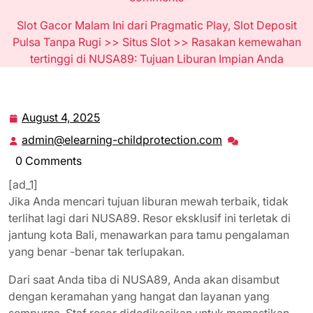
Slot Gacor Malam Ini dari Pragmatic Play, Slot Deposit
Pulsa Tanpa Rugi
>>
Situs Slot
>> Rasakan kemewahan
tertinggi di NUSA89: Tujuan Liburan Impian Anda
August 4, 2025
August
4,
admin@elearning-childprotection.com
admin@elearning
2025
childprotection.
0 Comments
[ad_1]
Jika Anda mencari tujuan liburan mewah terbaik, tidak
terlihat lagi dari NUSA89. Resor eksklusif ini terletak di
jantung kota Bali, menawarkan para tamu pengalaman
yang benar -benar tak terlupakan.
Dari saat Anda tiba di NUSA89, Anda akan disambut
dengan keramahan yang hangat dan layanan yang