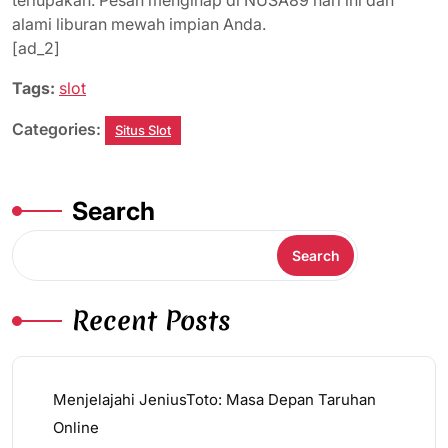
terlupakan. Pesan menginap di NUSA89 hari ini dan
alami liburan mewah impian Anda.
[ad_2]
Tags:
slot
Categories:
Situs Slot
Search
Search
Recent Posts
Menjelajahi JeniusToto: Masa Depan Taruhan
Online