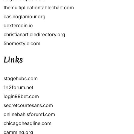
themultiplicationtablechart.com
casinoglamour.org
dextercoin.io
christianarticledirectory.org
5homestyle.com
Links
stagehubs.com
1x2forum.net
login99bet.com
secretcourtesans.com
onlinebahisforum1.com
chicagoheadline.com
camming.org