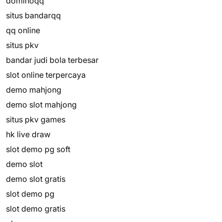
dominoqq
situs bandarqq
qq online
situs pkv
bandar judi bola terbesar
slot online terpercaya
demo mahjong
demo slot mahjong
situs pkv games
hk live draw
slot demo pg soft
demo slot
demo slot gratis
slot demo pg
slot demo gratis