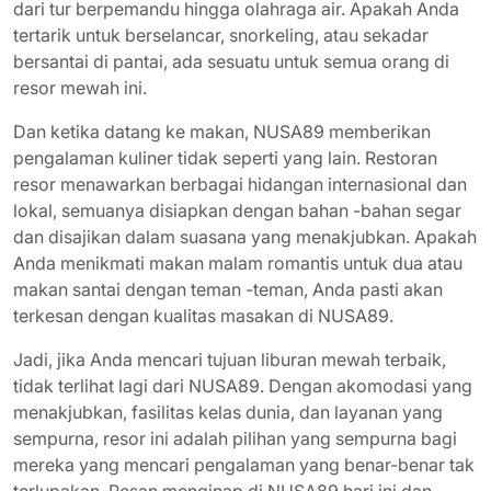
dari tur berpemandu hingga olahraga air. Apakah Anda
tertarik untuk berselancar, snorkeling, atau sekadar
bersantai di pantai, ada sesuatu untuk semua orang di
resor mewah ini.
Dan ketika datang ke makan, NUSA89 memberikan
pengalaman kuliner tidak seperti yang lain. Restoran
resor menawarkan berbagai hidangan internasional dan
lokal, semuanya disiapkan dengan bahan -bahan segar
dan disajikan dalam suasana yang menakjubkan. Apakah
Anda menikmati makan malam romantis untuk dua atau
makan santai dengan teman -teman, Anda pasti akan
terkesan dengan kualitas masakan di NUSA89.
Jadi, jika Anda mencari tujuan liburan mewah terbaik,
tidak terlihat lagi dari NUSA89. Dengan akomodasi yang
menakjubkan, fasilitas kelas dunia, dan layanan yang
sempurna, resor ini adalah pilihan yang sempurna bagi
mereka yang mencari pengalaman yang benar-benar tak