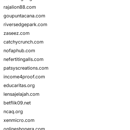
rajalion88.com
goupuntacana.com
riversedgepark.com
zaseez.com
catchycrunch.com
nofaphub.com
nefertitingalls.com
patsyscreations.com
income4proof.com
educaritas.org
lensajelajah.com
betflik09.net
ncaq.org
xenmicro.com
onlineshopera.com