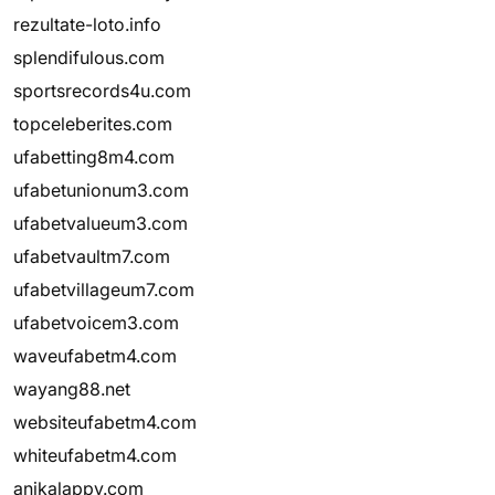
rezultate-loto.info
splendifulous.com
sportsrecords4u.com
topceleberites.com
ufabetting8m4.com
ufabetunionum3.com
ufabetvalueum3.com
ufabetvaultm7.com
ufabetvillageum7.com
ufabetvoicem3.com
waveufabetm4.com
wayang88.net
websiteufabetm4.com
whiteufabetm4.com
anikalappy.com