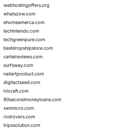
webhostingoffers.org
whatszow.com
ehomeamerca.com
techintendo.com
techgreenpure.com
bestdropshipstore.com
cartelreviews.com
surfsway.com
nailartproduct.com
digitactseed.com
lvlcraft.com
90secondmoneyloans.com
xenmicro.com
rodrovers.com
tripssolution.com