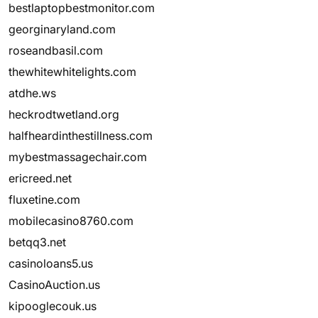
bestlaptopbestmonitor.com
georginaryland.com
roseandbasil.com
thewhitewhitelights.com
atdhe.ws
heckrodtwetland.org
halfheardinthestillness.com
mybestmassagechair.com
ericreed.net
fluxetine.com
mobilecasino8760.com
betqq3.net
casinoloans5.us
CasinoAuction.us
kipooglecouk.us