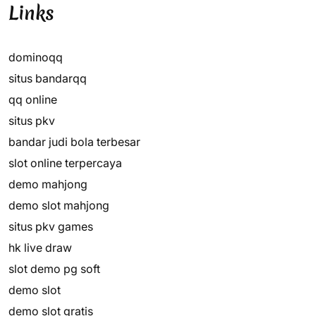
Links
dominoqq
situs bandarqq
qq online
situs pkv
bandar judi bola terbesar
slot online terpercaya
demo mahjong
demo slot mahjong
situs pkv games
hk live draw
slot demo pg soft
demo slot
demo slot gratis