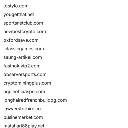
tostylo.com
yougetthat.net
sportsnetclub.com
newbestcrypto.com
oxfordsave.com
iclassicgames.com
saung-artikel.com
fasthokivip2.com
observersports.com
cryptominingplus.com
aquinoticiaspe.com
longhairedfrenchbulldog.com
lawyersforhire.co
businemarket.com
matahari88play.net