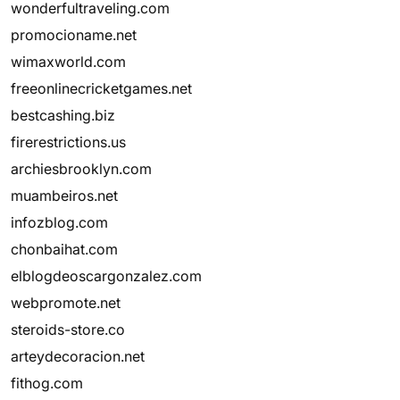
wonderfultraveling.com
promocioname.net
wimaxworld.com
freeonlinecricketgames.net
bestcashing.biz
firerestrictions.us
archiesbrooklyn.com
muambeiros.net
infozblog.com
chonbaihat.com
elblogdeoscargonzalez.com
webpromote.net
steroids-store.co
arteydecoracion.net
fithog.com