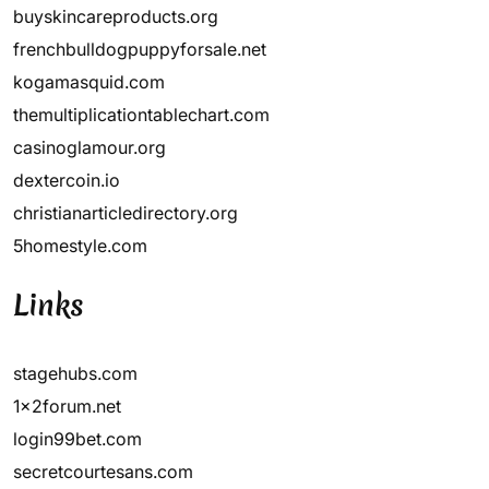
buyskincareproducts.org
frenchbulldogpuppyforsale.net
kogamasquid.com
themultiplicationtablechart.com
casinoglamour.org
dextercoin.io
christianarticledirectory.org
5homestyle.com
Links
stagehubs.com
1x2forum.net
login99bet.com
secretcourtesans.com