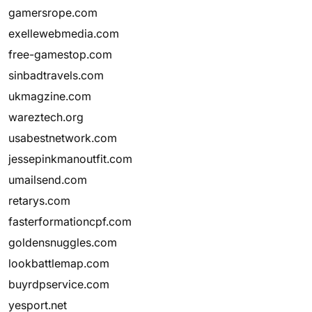
gamersrope.com
exellewebmedia.com
free-gamestop.com
sinbadtravels.com
ukmagzine.com
wareztech.org
usabestnetwork.com
jessepinkmanoutfit.com
umailsend.com
retarys.com
fasterformationcpf.com
goldensnuggles.com
lookbattlemap.com
buyrdpservice.com
yesport.net