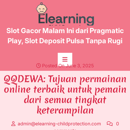
Skip
to
content
Slot Gacor Malam Ini dari Pragmatic
Play, Slot Deposit Pulsa Tanpa Rugi
Posted On June 3, 2025
QQDEWA: Tujuan permainan
online terbaik untuk pemain
dari semua tingkat
keterampilan
admin@elearning-childprotection.com
0