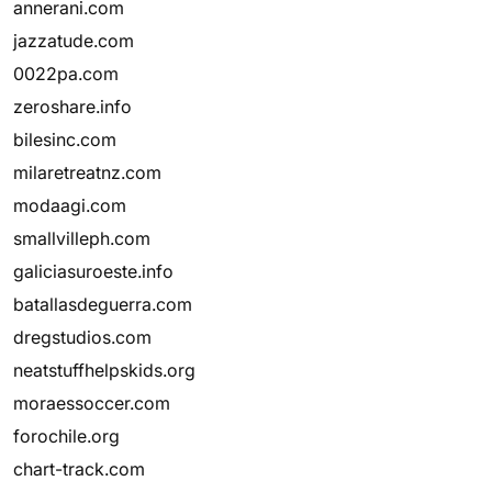
annerani.com
jazzatude.com
0022pa.com
zeroshare.info
bilesinc.com
milaretreatnz.com
modaagi.com
smallvilleph.com
galiciasuroeste.info
batallasdeguerra.com
dregstudios.com
neatstuffhelpskids.org
moraessoccer.com
forochile.org
chart-track.com