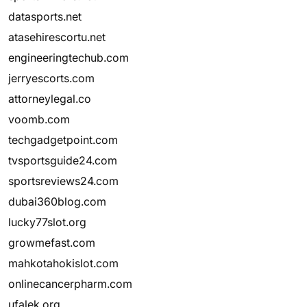
datasports.net
atasehirescortu.net
engineeringtechub.com
jerryescorts.com
attorneylegal.co
voomb.com
techgadgetpoint.com
tvsportsguide24.com
sportsreviews24.com
dubai360blog.com
lucky77slot.org
growmefast.com
mahkotahokislot.com
onlinecancerpharm.com
ufalek.org