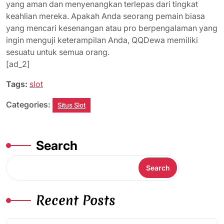
yang aman dan menyenangkan terlepas dari tingkat
keahlian mereka. Apakah Anda seorang pemain biasa
yang mencari kesenangan atau pro berpengalaman yang
ingin menguji keterampilan Anda, QQDewa memiliki
sesuatu untuk semua orang.
[ad_2]
Tags:
slot
Categories:
Situs Slot
Search
Search
Recent Posts