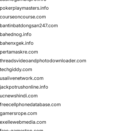
pokerplaymasters.info
courseoncourse.com
bantinbatdongsan247.com
bahednog.info
bahenxgek.info
pertamaskre.com
threadsvideoandphotodownloader.com
techgiddy.com
usalivenetwork.com
jackpotrushonline.info
ucnewshindi.com
freecellphonedatabase.com
gamersrope.com
exellewebmedia.com
free-gamestop.com