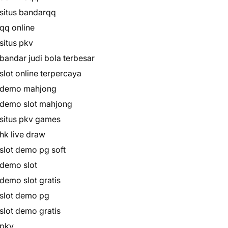
situs bandarqq
qq online
situs pkv
bandar judi bola terbesar
slot online terpercaya
demo mahjong
demo slot mahjong
situs pkv games
hk live draw
slot demo pg soft
demo slot
demo slot gratis
slot demo pg
slot demo gratis
pkv