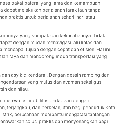
ah masa pakai baterai yang lama dan kemampuan
a dapat melakukan perjalanan jarak jauh tanpa
an praktis untuk perjalanan sehari-hari atau
 ukurannya yang kompak dan kelincahannya. Tidak
r dapat dengan mudah menavigasi lalu lintas dan
mencapai tujuan dengan cepat dan efisien. Hal ini
alan raya dan mendorong moda transportasi yang
ish dan asyik dikendarai. Dengan desain ramping dan
 pengendaraan yang mulus dan nyaman sekaligus
sih dan hijau.
m merevolusi mobilitas perkotaan dengan
n, terjangkau, dan berkelanjutan bagi penduduk kota.
 listrik, perusahaan membantu mengatasi tantangan
menawarkan solusi praktis dan menyenangkan bagi