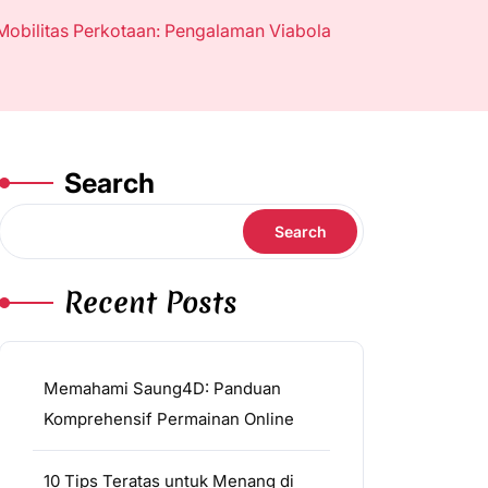
obilitas Perkotaan: Pengalaman Viabola
Search
Search
Recent Posts
Memahami Saung4D: Panduan
Komprehensif Permainan Online
10 Tips Teratas untuk Menang di