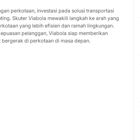
n perkotaan, investasi pada solusi transportasi
ting. Skuter Viabola mewakili langkah ke arah yang
rkotaan yang lebih efisien dan ramah lingkungan.
kepuasan pelanggan, Viabola siap memberikan
 bergerak di perkotaan di masa depan.