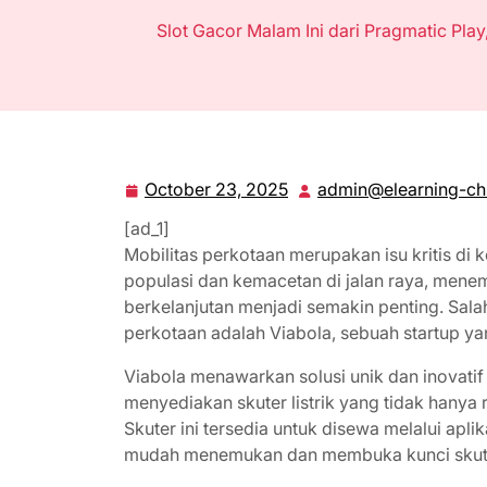
Slot Gacor Malam Ini dari Pragmatic Play
October 23, 2025
admin@elearning-chi
October
23,
[ad_1]
2025
Mobilitas perkotaan merupakan isu kritis di
populasi dan kemacetan di jalan raya, menem
berkelanjutan menjadi semakin penting. Sala
perkotaan adalah Viabola, sebuah startup y
Viabola menawarkan solusi unik dan inovatif
menyediakan skuter listrik yang tidak hanya
Skuter ini tersedia untuk disewa melalui ap
mudah menemukan dan membuka kunci skuter