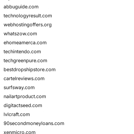
abbuguide.com
technologyresult.com
webhostingoffers.org
whatszow.com
ehomeamerca.com
techintendo.com
techgreenpure.com
bestdropshipstore.com
cartelreviews.com
surfsway.com
nailartproduct.com
digitactseed.com
lvlcraft.com
90secondmoneyloans.com
xenmicro.com