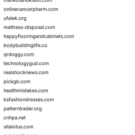
mahkotahokislot.com
onlinecancerpharm.com
ufalek.org
mattress-disposal.com
happyflooringandcabinets.com
bodybuildinglife.co
qrdoggy.com
technologygud.com
realshocknews.com
pickgb.com
healthmistakes.com
ksfashiondresses.com
patterntrader.org
cnhpa.net
sitalotus.com