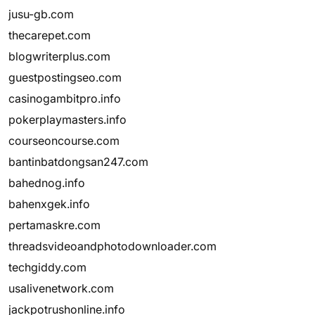
jusu-gb.com
thecarepet.com
blogwriterplus.com
guestpostingseo.com
casinogambitpro.info
pokerplaymasters.info
courseoncourse.com
bantinbatdongsan247.com
bahednog.info
bahenxgek.info
pertamaskre.com
threadsvideoandphotodownloader.com
techgiddy.com
usalivenetwork.com
jackpotrushonline.info