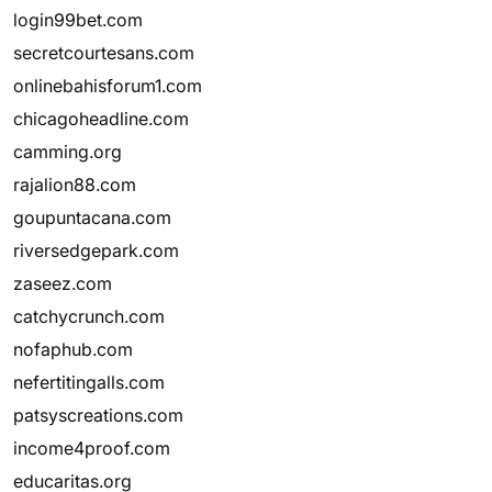
login99bet.com
secretcourtesans.com
onlinebahisforum1.com
chicagoheadline.com
camming.org
rajalion88.com
goupuntacana.com
riversedgepark.com
zaseez.com
catchycrunch.com
nofaphub.com
nefertitingalls.com
patsyscreations.com
income4proof.com
educaritas.org