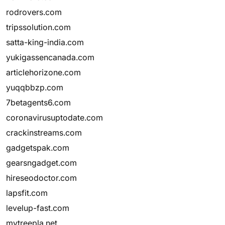
rodrovers.com
tripssolution.com
satta-king-india.com
yukigassencanada.com
articlehorizone.com
yuqqbbzp.com
7betagents6.com
coronavirusuptodate.com
crackinstreams.com
gadgetspak.com
gearsngadget.com
hireseodoctor.com
lapsfit.com
levelup-fast.com
mytreepla.net