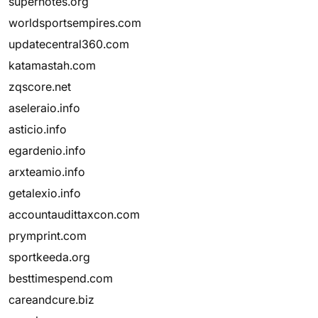
supernotes.org
worldsportsempires.com
updatecentral360.com
katamastah.com
zqscore.net
aseleraio.info
asticio.info
egardenio.info
arxteamio.info
getalexio.info
accountaudittaxcon.com
prymprint.com
sportkeeda.org
besttimespend.com
careandcure.biz