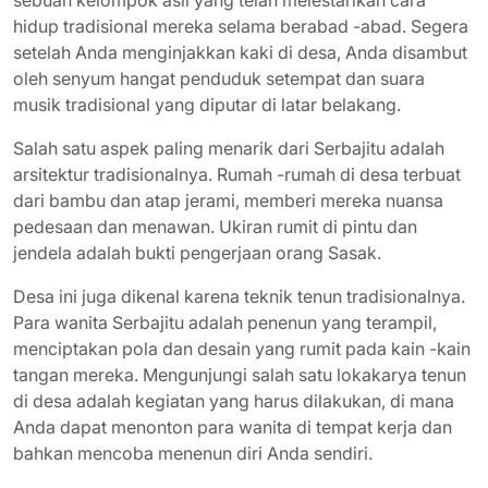
sebuah kelompok asli yang telah melestarikan cara
hidup tradisional mereka selama berabad -abad. Segera
setelah Anda menginjakkan kaki di desa, Anda disambut
oleh senyum hangat penduduk setempat dan suara
musik tradisional yang diputar di latar belakang.
Salah satu aspek paling menarik dari Serbajitu adalah
arsitektur tradisionalnya. Rumah -rumah di desa terbuat
dari bambu dan atap jerami, memberi mereka nuansa
pedesaan dan menawan. Ukiran rumit di pintu dan
jendela adalah bukti pengerjaan orang Sasak.
Desa ini juga dikenal karena teknik tenun tradisionalnya.
Para wanita Serbajitu adalah penenun yang terampil,
menciptakan pola dan desain yang rumit pada kain -kain
tangan mereka. Mengunjungi salah satu lokakarya tenun
di desa adalah kegiatan yang harus dilakukan, di mana
Anda dapat menonton para wanita di tempat kerja dan
bahkan mencoba menenun diri Anda sendiri.