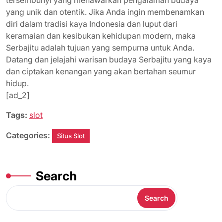
tersembunyi yang menawarkan pengalaman budaya
yang unik dan otentik. Jika Anda ingin membenamkan
diri dalam tradisi kaya Indonesia dan luput dari
keramaian dan kesibukan kehidupan modern, maka
Serbajitu adalah tujuan yang sempurna untuk Anda.
Datang dan jelajahi warisan budaya Serbajitu yang kaya
dan ciptakan kenangan yang akan bertahan seumur
hidup.
[ad_2]
Tags:
slot
Categories:
Situs Slot
Search
Search