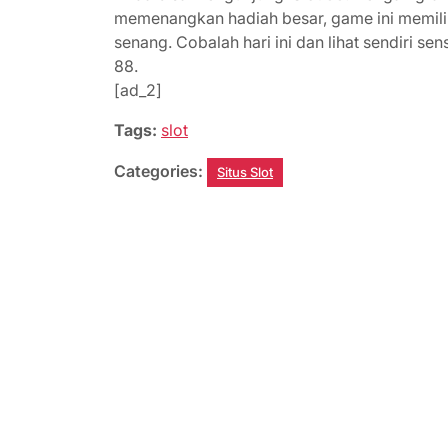
memenangkan hadiah besar, game ini memili
senang. Cobalah hari ini dan lihat sendiri s
88.
[ad_2]
Tags:
slot
Categories:
Situs Slot