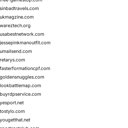
sinbadtravels.com
ukmagzine.com
wareztech.org
usabestnetwork.com
jessepinkmanoutfit.com
umailsend.com
retarys.com
fasterformationcpf.com
goldensnuggles.com
lookbattlemap.com
buyrdpservice.com
yesport.net
tostylo.com
yougetthat.net