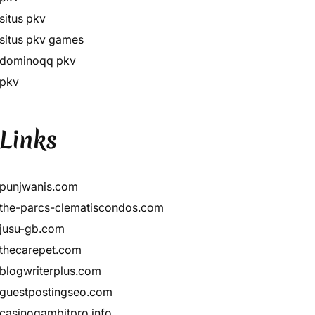
situs pkv
situs pkv games
dominoqq pkv
pkv
Links
punjwanis.com
the-parcs-clematiscondos.com
jusu-gb.com
thecarepet.com
blogwriterplus.com
guestpostingseo.com
casinogambitpro.info