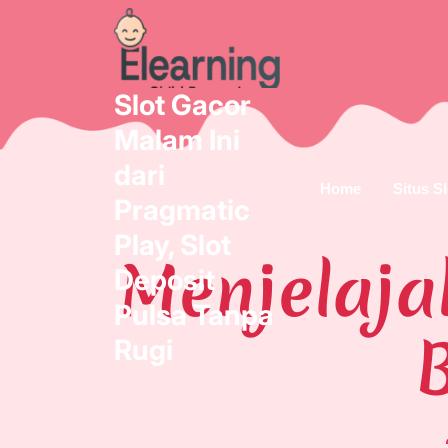
Skip
to
content
Slot Gacor
Malam Ini
dari
Home
Situs Sl
Pragmatic
Play, Slot
Menjelaja
Deposit
Pulsa Tanpa
Rugi