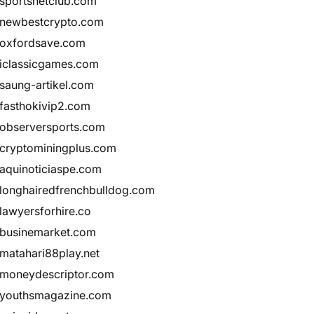
sportsnetclub.com
newbestcrypto.com
oxfordsave.com
iclassicgames.com
saung-artikel.com
fasthokivip2.com
observersports.com
cryptominingplus.com
aquinoticiaspe.com
longhairedfrenchbulldog.com
lawyersforhire.co
businemarket.com
matahari88play.net
moneydescriptor.com
youthsmagazine.com