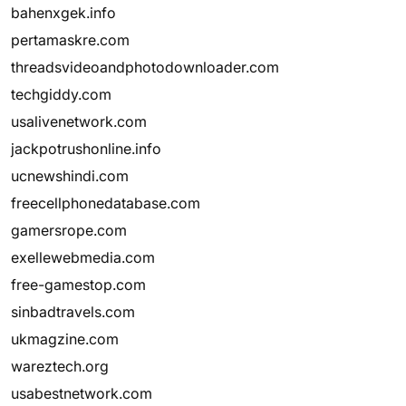
bahenxgek.info
pertamaskre.com
threadsvideoandphotodownloader.com
techgiddy.com
usalivenetwork.com
jackpotrushonline.info
ucnewshindi.com
freecellphonedatabase.com
gamersrope.com
exellewebmedia.com
free-gamestop.com
sinbadtravels.com
ukmagzine.com
wareztech.org
usabestnetwork.com