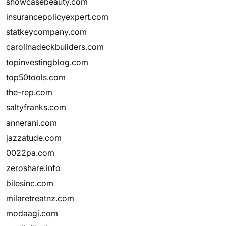
showcasebeauty.com
insurancepolicyexpert.com
statkeycompany.com
carolinadeckbuilders.com
topinvestingblog.com
top50tools.com
the-rep.com
saltyfranks.com
annerani.com
jazzatude.com
0022pa.com
zeroshare.info
bilesinc.com
milaretreatnz.com
modaagi.com