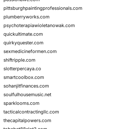
pittsburghpaintingprofessionals.com
plumberryworks.com
psychoterapiawioletanowak.com
quickultimate.com
quirkyquester.com
sexmedicineformen.com
shiftripple.com
slotterpercaya.co
smartcoolbox.com
sohanjitfinances.com
soulfulhousemusic.net
sparklooms.com
tacticalcontractingllc.com
thecapitalpowers.com