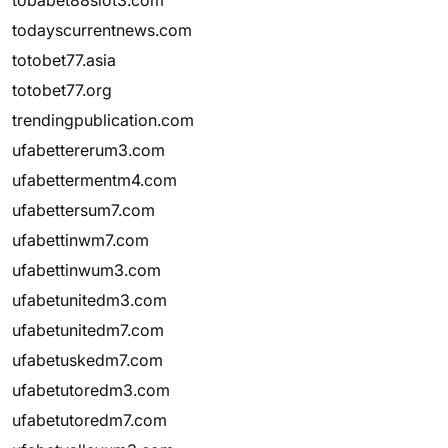
tobabet88slot3.com
todayscurrentnews.com
totobet77.asia
totobet77.org
trendingpublication.com
ufabettererum3.com
ufabettermentm4.com
ufabettersum7.com
ufabettinwm7.com
ufabettinwum3.com
ufabetunitedm3.com
ufabetunitedm7.com
ufabetuskedm7.com
ufabetutoredm3.com
ufabetutoredm7.com