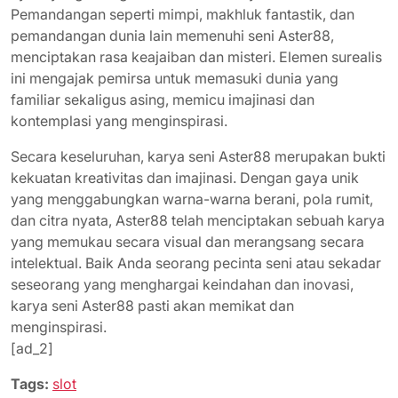
Pemandangan seperti mimpi, makhluk fantastik, dan
pemandangan dunia lain memenuhi seni Aster88,
menciptakan rasa keajaiban dan misteri. Elemen surealis
ini mengajak pemirsa untuk memasuki dunia yang
familiar sekaligus asing, memicu imajinasi dan
kontemplasi yang menginspirasi.
Secara keseluruhan, karya seni Aster88 merupakan bukti
kekuatan kreativitas dan imajinasi. Dengan gaya unik
yang menggabungkan warna-warna berani, pola rumit,
dan citra nyata, Aster88 telah menciptakan sebuah karya
yang memukau secara visual dan merangsang secara
intelektual. Baik Anda seorang pecinta seni atau sekadar
seseorang yang menghargai keindahan dan inovasi,
karya seni Aster88 pasti akan memikat dan
menginspirasi.
[ad_2]
Tags:
slot