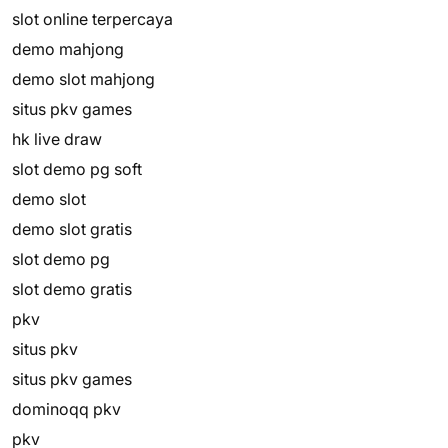
slot online terpercaya
demo mahjong
demo slot mahjong
situs pkv games
hk live draw
slot demo pg soft
demo slot
demo slot gratis
slot demo pg
slot demo gratis
pkv
situs pkv
situs pkv games
dominoqq pkv
pkv