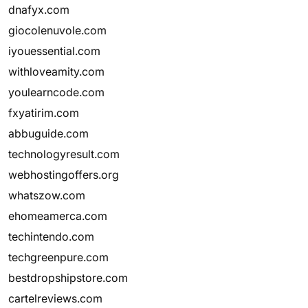
dnafyx.com
giocolenuvole.com
iyouessential.com
withloveamity.com
youlearncode.com
fxyatirim.com
abbuguide.com
technologyresult.com
webhostingoffers.org
whatszow.com
ehomeamerca.com
techintendo.com
techgreenpure.com
bestdropshipstore.com
cartelreviews.com