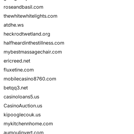
roseandbasil.com
thewhitewhitelights.com
atdhe.ws
heckrodtwetland.org
halfheardinthestillness.com
mybestmassagechair.com
ericreed.net
fluxetine.com
mobilecasino8760.com
betqq3.net
casinoloans5.us
CasinoAuction.us
kipooglecouk.us
mykitchennhome.com
aumoulinvert.com