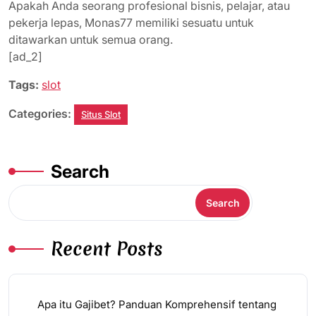
Apakah Anda seorang profesional bisnis, pelajar, atau
pekerja lepas, Monas77 memiliki sesuatu untuk
ditawarkan untuk semua orang.
[ad_2]
Tags:
slot
Categories:
Situs Slot
Search
Search
Recent Posts
Apa itu Gajibet? Panduan Komprehensif tentang