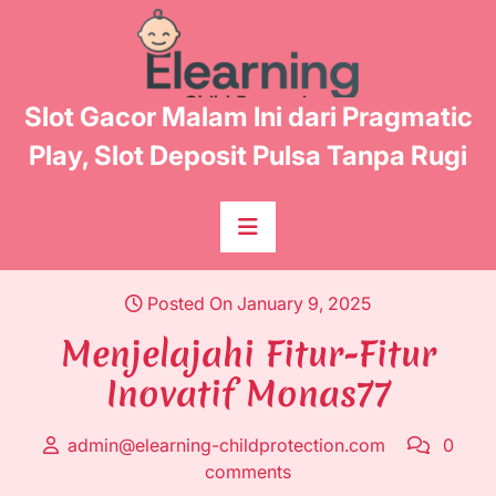
Skip
to
content
Slot Gacor Malam Ini dari Pragmatic
Play, Slot Deposit Pulsa Tanpa Rugi
Posted On January 9, 2025
Menjelajahi Fitur-Fitur
Inovatif Monas77
admin@elearning-childprotection.com
0
comments