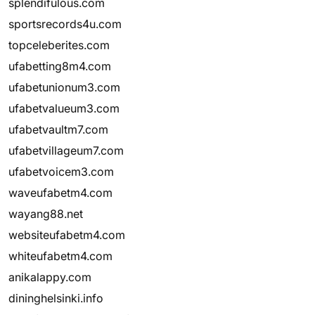
splendifulous.com
sportsrecords4u.com
topceleberites.com
ufabetting8m4.com
ufabetunionum3.com
ufabetvalueum3.com
ufabetvaultm7.com
ufabetvillageum7.com
ufabetvoicem3.com
waveufabetm4.com
wayang88.net
websiteufabetm4.com
whiteufabetm4.com
anikalappy.com
dininghelsinki.info