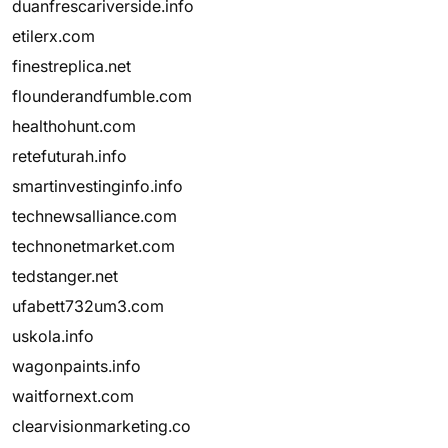
duanfrescariverside.info
etilerx.com
finestreplica.net
flounderandfumble.com
healthohunt.com
retefuturah.info
smartinvestinginfo.info
technewsalliance.com
technonetmarket.com
tedstanger.net
ufabett732um3.com
uskola.info
wagonpaints.info
waitfornext.com
clearvisionmarketing.co