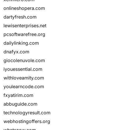
onlineshopera.com
dartyfresh.com
lewisenterprises.net
pcsoftwarefree.org
dailylinking.com
dnafyx.com
giocolenuvole.com
iyouessential.com
withloveamity.com
youlearncode.com
fxyatirim.com
abbuguide.com
technologyresult.com
webhostingoffers.org