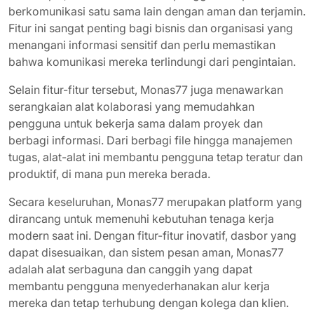
berkomunikasi satu sama lain dengan aman dan terjamin.
Fitur ini sangat penting bagi bisnis dan organisasi yang
menangani informasi sensitif dan perlu memastikan
bahwa komunikasi mereka terlindungi dari pengintaian.
Selain fitur-fitur tersebut, Monas77 juga menawarkan
serangkaian alat kolaborasi yang memudahkan
pengguna untuk bekerja sama dalam proyek dan
berbagi informasi. Dari berbagi file hingga manajemen
tugas, alat-alat ini membantu pengguna tetap teratur dan
produktif, di mana pun mereka berada.
Secara keseluruhan, Monas77 merupakan platform yang
dirancang untuk memenuhi kebutuhan tenaga kerja
modern saat ini. Dengan fitur-fitur inovatif, dasbor yang
dapat disesuaikan, dan sistem pesan aman, Monas77
adalah alat serbaguna dan canggih yang dapat
membantu pengguna menyederhanakan alur kerja
mereka dan tetap terhubung dengan kolega dan klien.