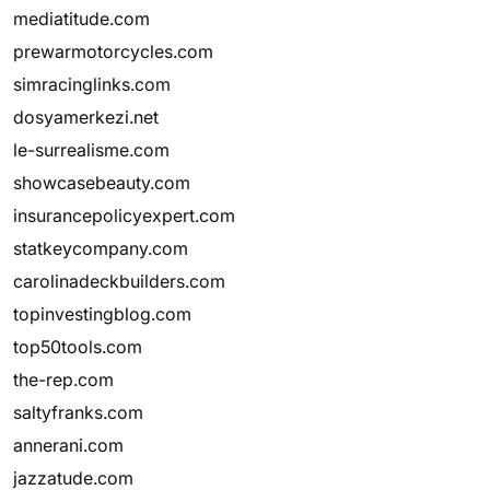
mediatitude.com
prewarmotorcycles.com
simracinglinks.com
dosyamerkezi.net
le-surrealisme.com
showcasebeauty.com
insurancepolicyexpert.com
statkeycompany.com
carolinadeckbuilders.com
topinvestingblog.com
top50tools.com
the-rep.com
saltyfranks.com
annerani.com
jazzatude.com