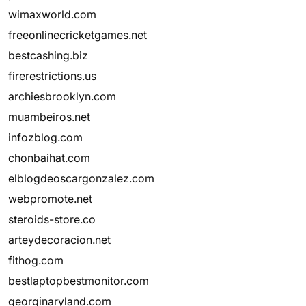
wimaxworld.com
freeonlinecricketgames.net
bestcashing.biz
firerestrictions.us
archiesbrooklyn.com
muambeiros.net
infozblog.com
chonbaihat.com
elblogdeoscargonzalez.com
webpromote.net
steroids-store.co
arteydecoracion.net
fithog.com
bestlaptopbestmonitor.com
georginaryland.com