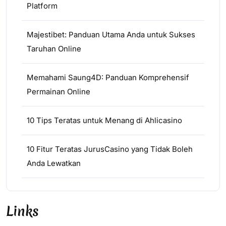
Platform
Majestibet: Panduan Utama Anda untuk Sukses
Taruhan Online
Memahami Saung4D: Panduan Komprehensif
Permainan Online
10 Tips Teratas untuk Menang di Ahlicasino
10 Fitur Teratas JurusCasino yang Tidak Boleh
Anda Lewatkan
Links