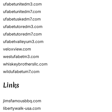
ufabetunitedm3.com
ufabetunitedm7.com
ufabetuskedm7.com
ufabetutoredm3.com
ufabetutoredm7.com
ufabetvalleyum3.com
veloxview.com
westufabetm3.com
whiskeybrothersllc.com
wildufabetum7.com
Links
jimsfamousbbq.com
libertywalk-usa.com