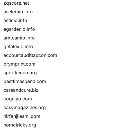
zqscore.net
aseleraio.info
asticio.info
egardenio.info
arxteamio.info
getalexio.info
accountaudittaxcon.com
prymprint.com
sportkeeda.org
besttimespend.com
careandcure.biz
cogniyo.com
easymagazines.org
hirfanjilasmi.com
hometricks.org