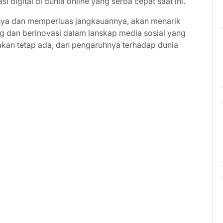
 digital di dunia online yang serba cepat saat ini.
tnya dan memperluas jangkauannya, akan menarik
g dan berinovasi dalam lanskap media sosial yang
3 akan tetap ada, dan pengaruhnya terhadap dunia