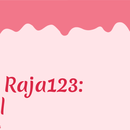
 Raja123:
l
s