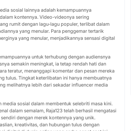
edia sosial lainnya adalah kemampuannya
 dalam kontennya. Video-videonya sering
ang rumit dengan lagu-lagu populer, terlibat dalam
diannya yang menular. Para penggemar tertarik
erginya yang menular, menjadikannya sensasi digital
emampuannya untuk terhubung dengan audiensnya
nya semakin meningkat, ia tetap rendah hati dan
ara teratur, menanggapi komentar dan pesan mereka
g tulus. Tingkat keterlibatan ini hanya membuatnya
ng melihatnya lebih dari sekadar influencer media
media sosial dalam membentuk selebriti masa kini.
kenal dalam semalam, Raja123 telah berhasil mengatasi
 sendiri dengan merek kontennya yang unik.
lian, kreativitas, dan hubungan tulus dengan