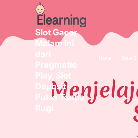
Skip
to
content
Slot Gacor
Malam Ini
dari
Home
Situs Sl
Pragmatic
Play, Slot
Menjelaj
Deposit
Pulsa Tanpa
Rugi