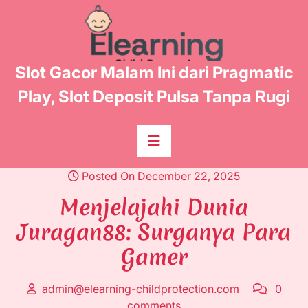
Skip
to
content
Slot Gacor Malam Ini dari Pragmatic
Play, Slot Deposit Pulsa Tanpa Rugi
Posted On December 22, 2025
Menjelajahi Dunia
Juragan88: Surganya Para
Gamer
admin@elearning-childprotection.com
0
comments