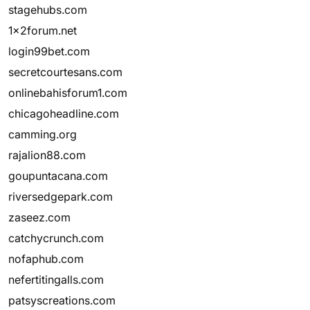
stagehubs.com
1x2forum.net
login99bet.com
secretcourtesans.com
onlinebahisforum1.com
chicagoheadline.com
camming.org
rajalion88.com
goupuntacana.com
riversedgepark.com
zaseez.com
catchycrunch.com
nofaphub.com
nefertitingalls.com
patsyscreations.com