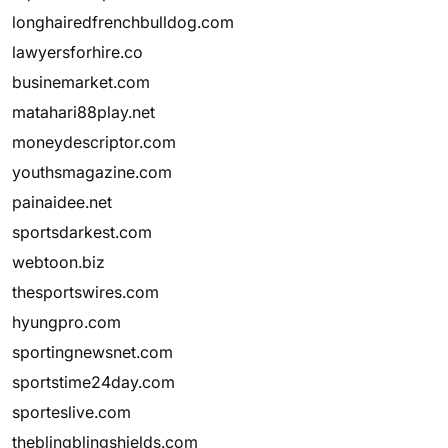
longhairedfrenchbulldog.com
lawyersforhire.co
businemarket.com
matahari88play.net
moneydescriptor.com
youthsmagazine.com
painaidee.net
sportsdarkest.com
webtoon.biz
thesportswires.com
hyungpro.com
sportingnewsnet.com
sportstime24day.com
sporteslive.com
theblingblingshields.com