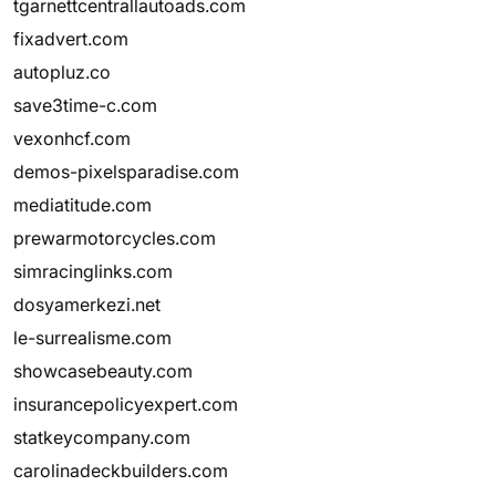
tgarnettcentrallautoads.com
fixadvert.com
autopluz.co
save3time-c.com
vexonhcf.com
demos-pixelsparadise.com
mediatitude.com
prewarmotorcycles.com
simracinglinks.com
dosyamerkezi.net
le-surrealisme.com
showcasebeauty.com
insurancepolicyexpert.com
statkeycompany.com
carolinadeckbuilders.com