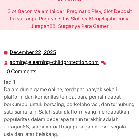
Slot Gacor Malam Ini dari Pragmatic Play, Slot Deposit
Pulsa Tanpa Rugi
>>
Situs Slot
>> Menjelajahi Dunia
Juragan88: Surganya Para Gamer
December 22, 2025
December
22,
admin@elearning-childprotection.com
admin@elearning
2025
childprotection.
0 Comments
[ad_1]
Dalam dunia game online, terdapat banyak sekali
platform dan komunitas tempat para pemain dapat
berkumpul untuk bersaing, berkolaborasi, dan terhubung
satu sama lain. Salah satu platform yang mendapatkan
popularitas dalam beberapa tahun terakhir adalah
Juragan88, surga virtual bagi para gamer dari segala
usia dan latar belakang.