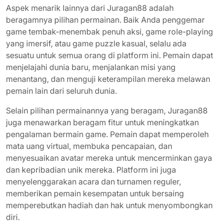
Aspek menarik lainnya dari Juragan88 adalah
beragamnya pilihan permainan. Baik Anda penggemar
game tembak-menembak penuh aksi, game role-playing
yang imersif, atau game puzzle kasual, selalu ada
sesuatu untuk semua orang di platform ini. Pemain dapat
menjelajahi dunia baru, menjalankan misi yang
menantang, dan menguji keterampilan mereka melawan
pemain lain dari seluruh dunia.
Selain pilihan permainannya yang beragam, Juragan88
juga menawarkan beragam fitur untuk meningkatkan
pengalaman bermain game. Pemain dapat memperoleh
mata uang virtual, membuka pencapaian, dan
menyesuaikan avatar mereka untuk mencerminkan gaya
dan kepribadian unik mereka. Platform ini juga
menyelenggarakan acara dan turnamen reguler,
memberikan pemain kesempatan untuk bersaing
memperebutkan hadiah dan hak untuk menyombongkan
diri.