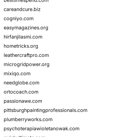
besttimespend.com
careandcure.biz
cogniyo.com
easymagazines.org
hirfanjilasmi.com
hometricks.org
leathercraftpro.com
microgridpower.org
mixiqo.com
needglobe.com
ortocoach.com
passionawe.com
pittsburghpaintingprofessionals.com
plumberryworks.com
psychoterapiawioletanowak.com