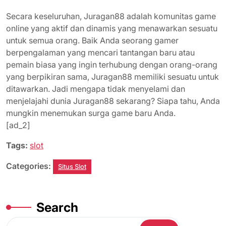
Secara keseluruhan, Juragan88 adalah komunitas game
online yang aktif dan dinamis yang menawarkan sesuatu
untuk semua orang. Baik Anda seorang gamer
berpengalaman yang mencari tantangan baru atau
pemain biasa yang ingin terhubung dengan orang-orang
yang berpikiran sama, Juragan88 memiliki sesuatu untuk
ditawarkan. Jadi mengapa tidak menyelami dan
menjelajahi dunia Juragan88 sekarang? Siapa tahu, Anda
mungkin menemukan surga game baru Anda.
[ad_2]
Tags:
slot
Categories:
Situs Slot
Search