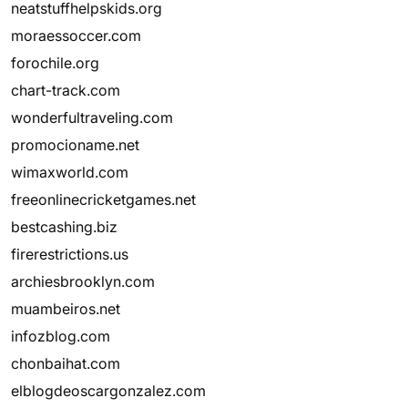
neatstuffhelpskids.org
moraessoccer.com
forochile.org
chart-track.com
wonderfultraveling.com
promocioname.net
wimaxworld.com
freeonlinecricketgames.net
bestcashing.biz
firerestrictions.us
archiesbrooklyn.com
muambeiros.net
infozblog.com
chonbaihat.com
elblogdeoscargonzalez.com