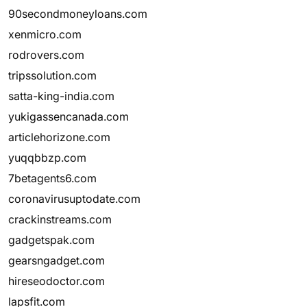
90secondmoneyloans.com
xenmicro.com
rodrovers.com
tripssolution.com
satta-king-india.com
yukigassencanada.com
articlehorizone.com
yuqqbbzp.com
7betagents6.com
coronavirusuptodate.com
crackinstreams.com
gadgetspak.com
gearsngadget.com
hireseodoctor.com
lapsfit.com