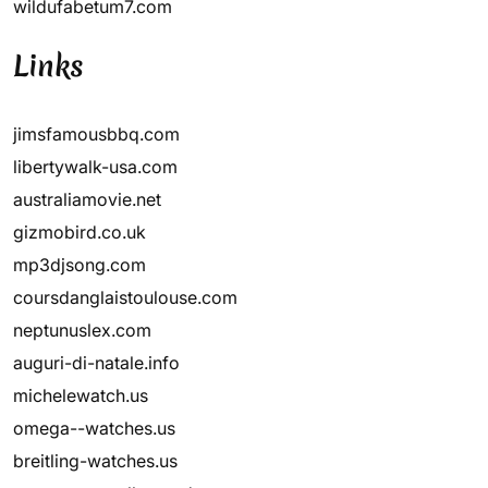
wildufabetum7.com
Links
jimsfamousbbq.com
libertywalk-usa.com
australiamovie.net
gizmobird.co.uk
mp3djsong.com
coursdanglaistoulouse.com
neptunuslex.com
auguri-di-natale.info
michelewatch.us
omega--watches.us
breitling-watches.us