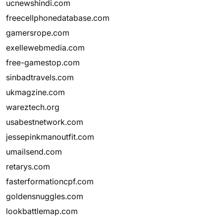
ucnewshindi.com
freecellphonedatabase.com
gamersrope.com
exellewebmedia.com
free-gamestop.com
sinbadtravels.com
ukmagzine.com
wareztech.org
usabestnetwork.com
jessepinkmanoutfit.com
umailsend.com
retarys.com
fasterformationcpf.com
goldensnuggles.com
lookbattlemap.com