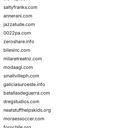
saltyfranks.com
annerani.com
jazzatude.com
0022pa.com
zeroshare.info
bilesinc.com
milaretreatnz.com
modaagi.com
smallvilleph.com
galiciasuroeste.info
batallasdeguerra.com
dregstudios.com
neatstuffhelpskids.org
moraessoccer.com
forochile.org