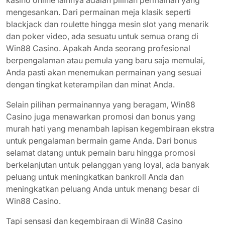
kasino online lainnya adalah pilihan permainan yang
mengesankan. Dari permainan meja klasik seperti
blackjack dan roulette hingga mesin slot yang menarik
dan poker video, ada sesuatu untuk semua orang di
Win88 Casino. Apakah Anda seorang profesional
berpengalaman atau pemula yang baru saja memulai,
Anda pasti akan menemukan permainan yang sesuai
dengan tingkat keterampilan dan minat Anda.
Selain pilihan permainannya yang beragam, Win88
Casino juga menawarkan promosi dan bonus yang
murah hati yang menambah lapisan kegembiraan ekstra
untuk pengalaman bermain game Anda. Dari bonus
selamat datang untuk pemain baru hingga promosi
berkelanjutan untuk pelanggan yang loyal, ada banyak
peluang untuk meningkatkan bankroll Anda dan
meningkatkan peluang Anda untuk menang besar di
Win88 Casino.
Tapi sensasi dan kegembiraan di Win88 Casino