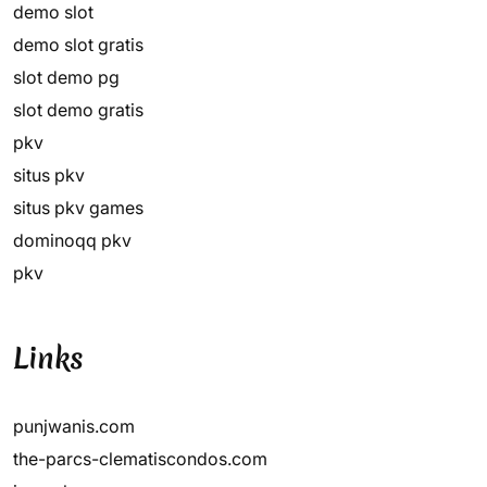
demo slot
demo slot gratis
slot demo pg
slot demo gratis
pkv
situs pkv
situs pkv games
dominoqq pkv
pkv
Links
punjwanis.com
the-parcs-clematiscondos.com