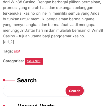
dari Win88 Casino. Dengan berbagai pilihan permainan,
promosi yang murah hati, dan dukungan pelanggan
terkemuka, kasino online ini memiliki semua yang Anda
butuhkan untuk memiliki pengalaman bermain game
yang menyenangkan dan bermanfaat. Jadi mengapa
menunggu? Daftar hari ini dan mulailah bermain di Win88
Casino – tujuan utama bagi penggemar kasino.
[ad_2]
Tags:
slot
Categories:
Situs Slot
Search
Search