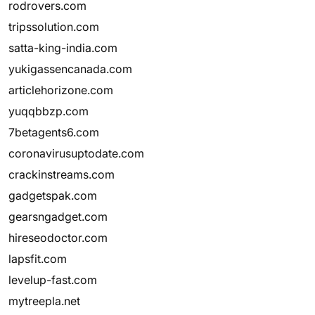
rodrovers.com
tripssolution.com
satta-king-india.com
yukigassencanada.com
articlehorizone.com
yuqqbbzp.com
7betagents6.com
coronavirusuptodate.com
crackinstreams.com
gadgetspak.com
gearsngadget.com
hireseodoctor.com
lapsfit.com
levelup-fast.com
mytreepla.net