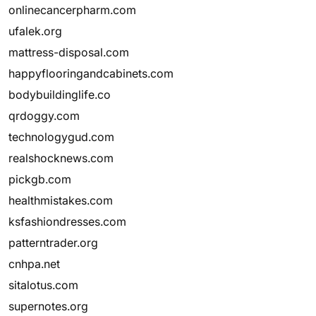
onlinecancerpharm.com
ufalek.org
mattress-disposal.com
happyflooringandcabinets.com
bodybuildinglife.co
qrdoggy.com
technologygud.com
realshocknews.com
pickgb.com
healthmistakes.com
ksfashiondresses.com
patterntrader.org
cnhpa.net
sitalotus.com
supernotes.org