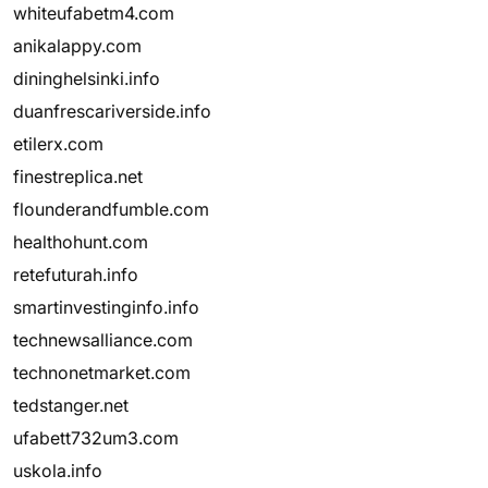
whiteufabetm4.com
anikalappy.com
dininghelsinki.info
duanfrescariverside.info
etilerx.com
finestreplica.net
flounderandfumble.com
healthohunt.com
retefuturah.info
smartinvestinginfo.info
technewsalliance.com
technonetmarket.com
tedstanger.net
ufabett732um3.com
uskola.info