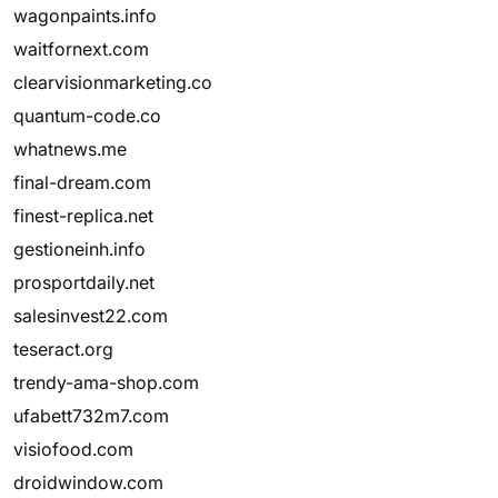
wagonpaints.info
waitfornext.com
clearvisionmarketing.co
quantum-code.co
whatnews.me
final-dream.com
finest-replica.net
gestioneinh.info
prosportdaily.net
salesinvest22.com
teseract.org
trendy-ama-shop.com
ufabett732m7.com
visiofood.com
droidwindow.com