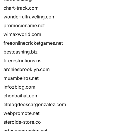
chart-track.com
wonderfultraveling.com
promocioname.net
wimaxworld.com
freeonlinecricketgames.net
bestcashing.biz
firerestrictions.us
archiesbrooklyn.com
muambeiros.net
infozblog.com
chonbaihat.com
elblogdeoscargonzalez.com
webpromote.net
steroids-store.co
arteydecoracion.net