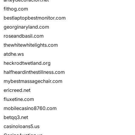
fithog.com
bestlaptopbestmonitor.com
georginaryland.com
roseandbasil.com
thewhitewhitelights.com
atdhe.ws
heckrodtwetland.org
halfheardinthestillness.com
mybestmassagechair.com
ericreed.net
fluxetine.com
mobilecasino8760.com
betqq3.net
casinoloans5.us