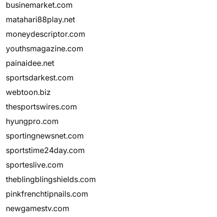
businemarket.com
matahari88play.net
moneydescriptor.com
youthsmagazine.com
painaidee.net
sportsdarkest.com
webtoon.biz
thesportswires.com
hyungpro.com
sportingnewsnet.com
sportstime24day.com
sporteslive.com
theblingblingshields.com
pinkfrenchtipnails.com
newgamestv.com