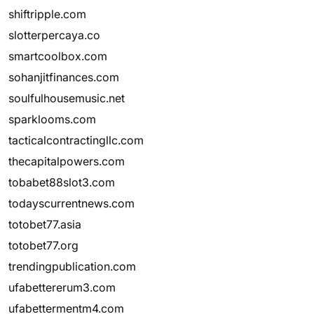
shiftripple.com
slotterpercaya.co
smartcoolbox.com
sohanjitfinances.com
soulfulhousemusic.net
sparklooms.com
tacticalcontractingllc.com
thecapitalpowers.com
tobabet88slot3.com
todayscurrentnews.com
totobet77.asia
totobet77.org
trendingpublication.com
ufabettererum3.com
ufabettermentm4.com