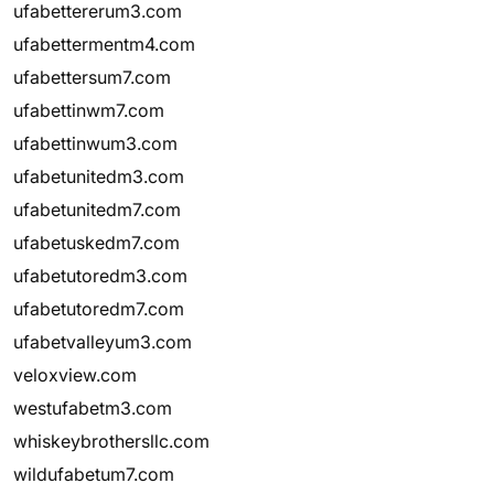
ufabettererum3.com
ufabettermentm4.com
ufabettersum7.com
ufabettinwm7.com
ufabettinwum3.com
ufabetunitedm3.com
ufabetunitedm7.com
ufabetuskedm7.com
ufabetutoredm3.com
ufabetutoredm7.com
ufabetvalleyum3.com
veloxview.com
westufabetm3.com
whiskeybrothersllc.com
wildufabetum7.com