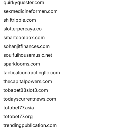
quirkyquester.com
sexmedicineformen.com
shiftripple.com
slotterpercaya.co
smartcoolbox.com
sohanjitfinances.com
soulfulhousemusic.net
sparklooms.com
tacticalcontractingllc.com
thecapitalpowers.com
tobabet88slot3.com
todayscurrentnews.com
totobet77.asia
totobet77.org
trendingpublication.com