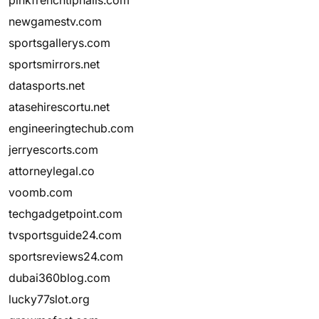
pinkfrenchtipnails.com
newgamestv.com
sportsgallerys.com
sportsmirrors.net
datasports.net
atasehirescortu.net
engineeringtechub.com
jerryescorts.com
attorneylegal.co
voomb.com
techgadgetpoint.com
tvsportsguide24.com
sportsreviews24.com
dubai360blog.com
lucky77slot.org