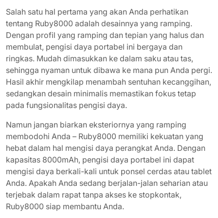
Salah satu hal pertama yang akan Anda perhatikan
tentang Ruby8000 adalah desainnya yang ramping.
Dengan profil yang ramping dan tepian yang halus dan
membulat, pengisi daya portabel ini bergaya dan
ringkas. Mudah dimasukkan ke dalam saku atau tas,
sehingga nyaman untuk dibawa ke mana pun Anda pergi.
Hasil akhir mengkilap menambah sentuhan kecanggihan,
sedangkan desain minimalis memastikan fokus tetap
pada fungsionalitas pengisi daya.
Namun jangan biarkan eksteriornya yang ramping
membodohi Anda – Ruby8000 memiliki kekuatan yang
hebat dalam hal mengisi daya perangkat Anda. Dengan
kapasitas 8000mAh, pengisi daya portabel ini dapat
mengisi daya berkali-kali untuk ponsel cerdas atau tablet
Anda. Apakah Anda sedang berjalan-jalan seharian atau
terjebak dalam rapat tanpa akses ke stopkontak,
Ruby8000 siap membantu Anda.