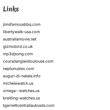
Links
jimsfamousbbq.com
libertywalk-usa.com
australiamovie.net
gizmobird.co.uk
mp3djsong.com
coursdanglaistoulouse.com
neptunuslex.com
auguri-di-natale.info
michelewatch.us
omega--watches.us
breitling-watches.us
tgarnettcentrallautoads.com