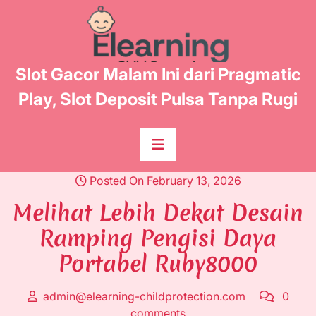
Skip
to
content
Slot Gacor Malam Ini dari Pragmatic
Play, Slot Deposit Pulsa Tanpa Rugi
Posted On February 13, 2026
Melihat Lebih Dekat Desain
Ramping Pengisi Daya
Portabel Ruby8000
admin@elearning-childprotection.com
0
comments