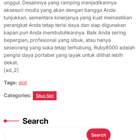
unggul. Desainnya yang ramping menjadikannya
aksesori modis yang akan dengan bangga Anda
tunjukkan, sementara kinerjanya yang kuat memastikan
perangkat Anda tetap terisi daya dan siap digunakan
kapan pun Anda membutuhkannya. Baik Anda sering
bepergian, profesional yang sibuk, atau hanya
seseorang yang suka tetap terhubung, Ruby8000 adalah
pengisi daya portabel yang layak untuk dilihat lebih
dekat.
[ad_2]
Tags:
slot
Categories:
Situs Slot
Search
Search