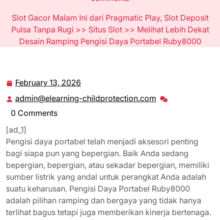
Slot Gacor Malam Ini dari Pragmatic Play, Slot Deposit
Pulsa Tanpa Rugi
>>
Situs Slot
>> Melihat Lebih Dekat
Desain Ramping Pengisi Daya Portabel Ruby8000
February 13, 2026
February
13,
admin@elearning-childprotection.com
admin@elearning
2026
childprotection.
0 Comments
[ad_1]
Pengisi daya portabel telah menjadi aksesori penting
bagi siapa pun yang bepergian. Baik Anda sedang
bepergian, bepergian, atau sekadar bepergian, memiliki
sumber listrik yang andal untuk perangkat Anda adalah
suatu keharusan. Pengisi Daya Portabel Ruby8000
adalah pilihan ramping dan bergaya yang tidak hanya
terlihat bagus tetapi juga memberikan kinerja bertenaga.