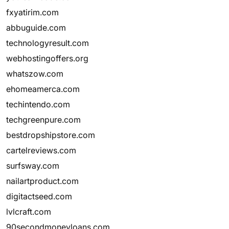
fxyatirim.com
abbuguide.com
technologyresult.com
webhostingoffers.org
whatszow.com
ehomeamerca.com
techintendo.com
techgreenpure.com
bestdropshipstore.com
cartelreviews.com
surfsway.com
nailartproduct.com
digitactseed.com
lvlcraft.com
90secondmoneyloans.com