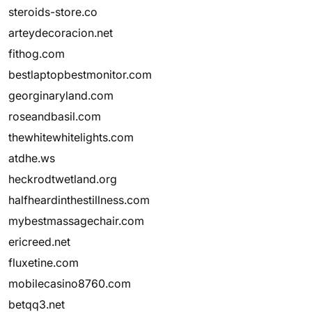
steroids-store.co
arteydecoracion.net
fithog.com
bestlaptopbestmonitor.com
georginaryland.com
roseandbasil.com
thewhitewhitelights.com
atdhe.ws
heckrodtwetland.org
halfheardinthestillness.com
mybestmassagechair.com
ericreed.net
fluxetine.com
mobilecasino8760.com
betqq3.net