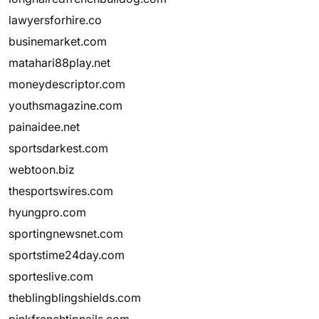
lawyersforhire.co
businemarket.com
matahari88play.net
moneydescriptor.com
youthsmagazine.com
painaidee.net
sportsdarkest.com
webtoon.biz
thesportswires.com
hyungpro.com
sportingnewsnet.com
sportstime24day.com
sporteslive.com
theblingblingshields.com