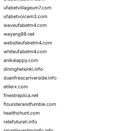
ufabetvillageum7.com
ufabetvoicem3.com
waveufabetm4.com
wayang88.net
websiteufabetm4.com
whiteufabetm4.com
anikalappy.com
dininghelsinki.info
duanfrescariverside.info
etilerx.com
finestreplica.net
flounderandfumble.com
healthohunt.com
retefuturah.info
smartinvestinginfo.info