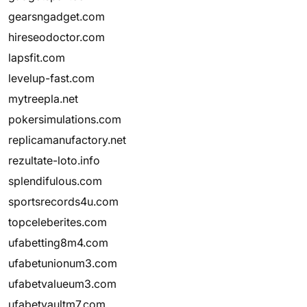
gearsngadget.com
hireseodoctor.com
lapsfit.com
levelup-fast.com
mytreepla.net
pokersimulations.com
replicamanufactory.net
rezultate-loto.info
splendifulous.com
sportsrecords4u.com
topceleberites.com
ufabetting8m4.com
ufabetunionum3.com
ufabetvalueum3.com
ufabetvaultm7.com