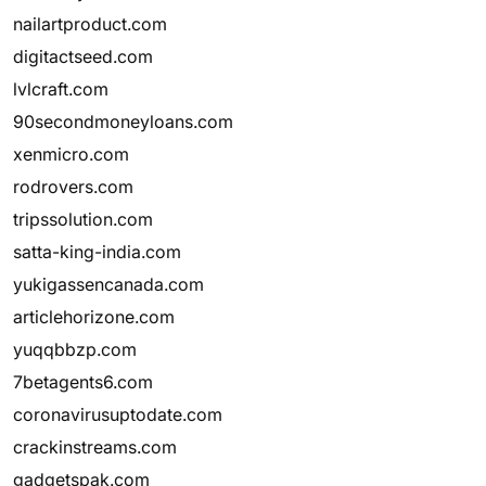
nailartproduct.com
digitactseed.com
lvlcraft.com
90secondmoneyloans.com
xenmicro.com
rodrovers.com
tripssolution.com
satta-king-india.com
yukigassencanada.com
articlehorizone.com
yuqqbbzp.com
7betagents6.com
coronavirusuptodate.com
crackinstreams.com
gadgetspak.com