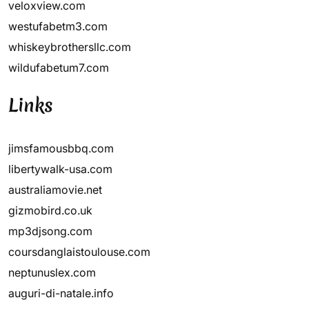
veloxview.com
westufabetm3.com
whiskeybrothersllc.com
wildufabetum7.com
Links
jimsfamousbbq.com
libertywalk-usa.com
australiamovie.net
gizmobird.co.uk
mp3djsong.com
coursdanglaistoulouse.com
neptunuslex.com
auguri-di-natale.info