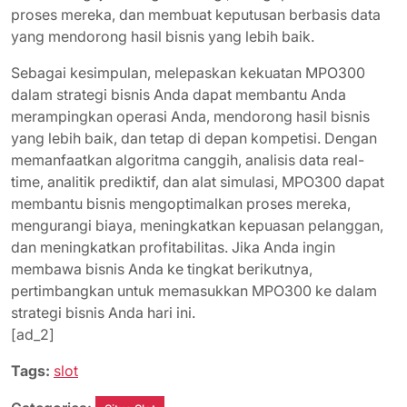
proses mereka, dan membuat keputusan berbasis data
yang mendorong hasil bisnis yang lebih baik.
Sebagai kesimpulan, melepaskan kekuatan MPO300
dalam strategi bisnis Anda dapat membantu Anda
merampingkan operasi Anda, mendorong hasil bisnis
yang lebih baik, dan tetap di depan kompetisi. Dengan
memanfaatkan algoritma canggih, analisis data real-
time, analitik prediktif, dan alat simulasi, MPO300 dapat
membantu bisnis mengoptimalkan proses mereka,
mengurangi biaya, meningkatkan kepuasan pelanggan,
dan meningkatkan profitabilitas. Jika Anda ingin
membawa bisnis Anda ke tingkat berikutnya,
pertimbangkan untuk memasukkan MPO300 ke dalam
strategi bisnis Anda hari ini.
[ad_2]
Tags:
slot