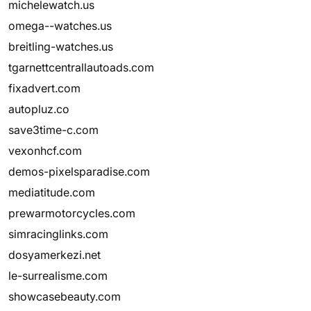
michelewatch.us
omega--watches.us
breitling-watches.us
tgarnettcentrallautoads.com
fixadvert.com
autopluz.co
save3time-c.com
vexonhcf.com
demos-pixelsparadise.com
mediatitude.com
prewarmotorcycles.com
simracinglinks.com
dosyamerkezi.net
le-surrealisme.com
showcasebeauty.com