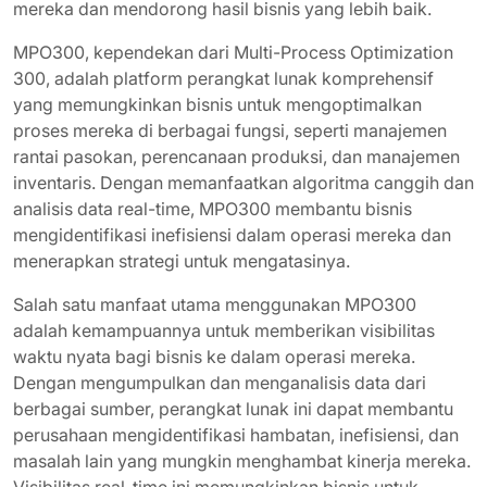
mereka dan mendorong hasil bisnis yang lebih baik.
MPO300, kependekan dari Multi-Process Optimization
300, adalah platform perangkat lunak komprehensif
yang memungkinkan bisnis untuk mengoptimalkan
proses mereka di berbagai fungsi, seperti manajemen
rantai pasokan, perencanaan produksi, dan manajemen
inventaris. Dengan memanfaatkan algoritma canggih dan
analisis data real-time, MPO300 membantu bisnis
mengidentifikasi inefisiensi dalam operasi mereka dan
menerapkan strategi untuk mengatasinya.
Salah satu manfaat utama menggunakan MPO300
adalah kemampuannya untuk memberikan visibilitas
waktu nyata bagi bisnis ke dalam operasi mereka.
Dengan mengumpulkan dan menganalisis data dari
berbagai sumber, perangkat lunak ini dapat membantu
perusahaan mengidentifikasi hambatan, inefisiensi, dan
masalah lain yang mungkin menghambat kinerja mereka.