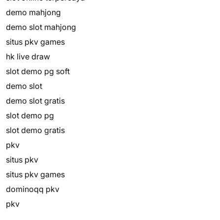
demo mahjong
demo slot mahjong
situs pkv games
hk live draw
slot demo pg soft
demo slot
demo slot gratis
slot demo pg
slot demo gratis
pkv
situs pkv
situs pkv games
dominoqq pkv
pkv