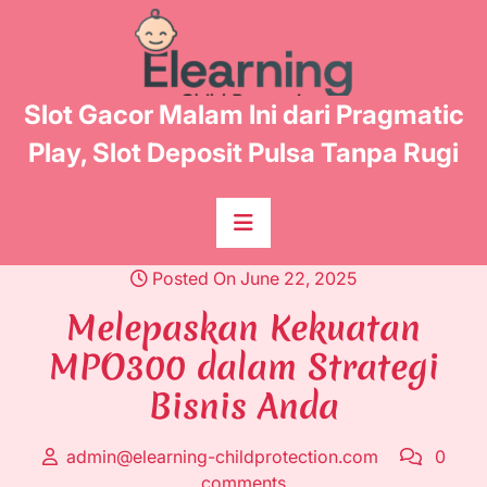
Skip
to
content
Slot Gacor Malam Ini dari Pragmatic
Play, Slot Deposit Pulsa Tanpa Rugi
Posted On June 22, 2025
Melepaskan Kekuatan
MPO300 dalam Strategi
Bisnis Anda
admin@elearning-childprotection.com
0
comments