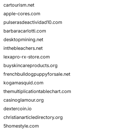
cartourism.net
apple-cores.com
pulserasdeactividad10.com
barbaracarlotti.com
desktopmining.net
inthebleachers.net
lexapro-rx-store.com
buyskincareproducts.org
frenchbulldogpuppyforsale.net
kogamasquid.com
themultiplicationtablechart.com
casinoglamour.org
dextercoin.io
christianarticledirectory.org
5homestyle.com