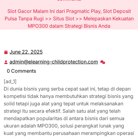
Slot Gacor Malam Ini dari Pragmatic Play, Slot Deposit
Pulsa Tanpa Rugi
>>
Situs Slot
>> Melepaskan Kekuatan
MPO300 dalam Strategi Bisnis Anda
June 22, 2025
June
22,
admin@elearning-childprotection.com
admin@elearning
2025
childprotection.
0 Comments
[ad_1]
Di dunia bisnis yang serba cepat saat ini, tetap di depan
kompetisi tidak hanya membutuhkan strategi bisnis yang
solid tetapi juga alat yang tepat untuk melaksanakan
strategi itu secara efektif. Salah satu alat yang telah
mendapatkan popularitas di antara bisnis dari semua
ukuran adalah MPO300, solusi perangkat lunak yang
kuat yang membantu perusahaan merampingkan operasi