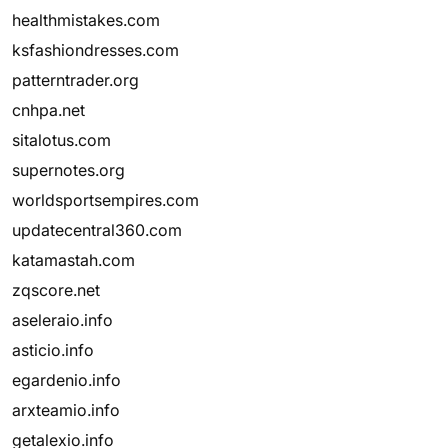
healthmistakes.com
ksfashiondresses.com
patterntrader.org
cnhpa.net
sitalotus.com
supernotes.org
worldsportsempires.com
updatecentral360.com
katamastah.com
zqscore.net
aseleraio.info
asticio.info
egardenio.info
arxteamio.info
getalexio.info