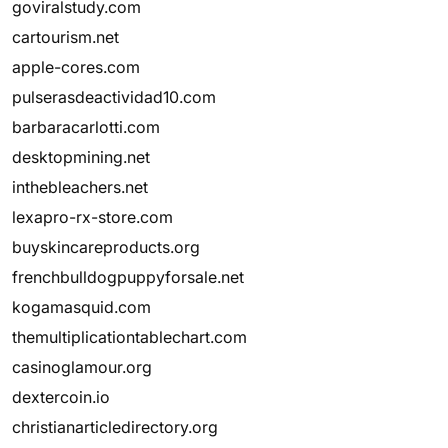
goviralstudy.com
cartourism.net
apple-cores.com
pulserasdeactividad10.com
barbaracarlotti.com
desktopmining.net
inthebleachers.net
lexapro-rx-store.com
buyskincareproducts.org
frenchbulldogpuppyforsale.net
kogamasquid.com
themultiplicationtablechart.com
casinoglamour.org
dextercoin.io
christianarticledirectory.org