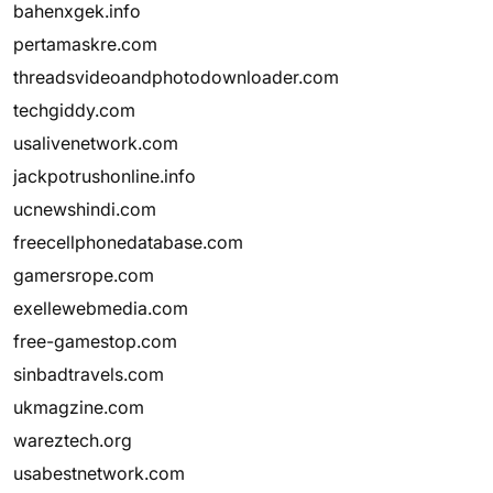
bahenxgek.info
pertamaskre.com
threadsvideoandphotodownloader.com
techgiddy.com
usalivenetwork.com
jackpotrushonline.info
ucnewshindi.com
freecellphonedatabase.com
gamersrope.com
exellewebmedia.com
free-gamestop.com
sinbadtravels.com
ukmagzine.com
wareztech.org
usabestnetwork.com