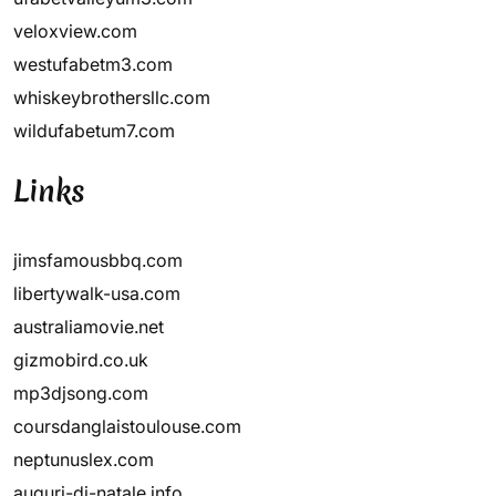
veloxview.com
westufabetm3.com
whiskeybrothersllc.com
wildufabetum7.com
Links
jimsfamousbbq.com
libertywalk-usa.com
australiamovie.net
gizmobird.co.uk
mp3djsong.com
coursdanglaistoulouse.com
neptunuslex.com
auguri-di-natale.info