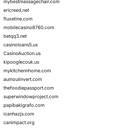
mybestmassagechair.com
ericreed.net
fluxetine.com
mobilecasino8760.com
betqq3.net
casinoloans5.us
CasinoAuction.us
kipooglecouk.us
mykitchennhome.com
aumoulinvert.com
thefoodiepassport.com
superwindowproject.com
papibakigrafo.com
icanhazjs.com
canimpact.org