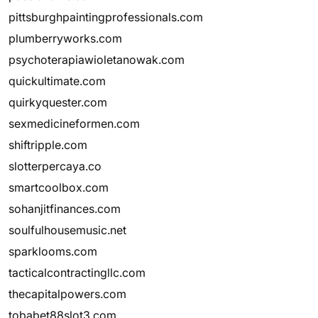
pittsburghpaintingprofessionals.com
plumberryworks.com
psychoterapiawioletanowak.com
quickultimate.com
quirkyquester.com
sexmedicineformen.com
shiftripple.com
slotterpercaya.co
smartcoolbox.com
sohanjitfinances.com
soulfulhousemusic.net
sparklooms.com
tacticalcontractingllc.com
thecapitalpowers.com
tobabet88slot3.com