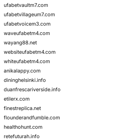
ufabetvaultm7.com
ufabetvillageum7.com
ufabetvoicem3.com
waveufabetm4.com
wayang88.net
websiteufabetm4.com
whiteufabetm4.com
anikalappy.com
dininghelsinki.info
duanfrescariverside.info
etilerx.com
finestreplica.net
flounderandfumble.com
healthohunt.com
retefuturah.info