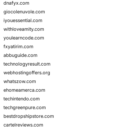
dnafyx.com
giocolenuvole.com
iyouessential.com
withloveamity.com
youlearncode.com
fxyatirim.com
abbuguide.com
technologyresult.com
webhostingoffers.org
whatszow.com
ehomeamerca.com
techintendo.com
techgreenpure.com
bestdropshipstore.com
cartelreviews.com