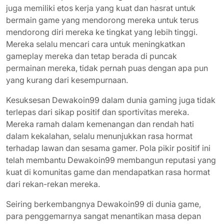
juga memiliki etos kerja yang kuat dan hasrat untuk
bermain game yang mendorong mereka untuk terus
mendorong diri mereka ke tingkat yang lebih tinggi.
Mereka selalu mencari cara untuk meningkatkan
gameplay mereka dan tetap berada di puncak
permainan mereka, tidak pernah puas dengan apa pun
yang kurang dari kesempurnaan.
Kesuksesan Dewakoin99 dalam dunia gaming juga tidak
terlepas dari sikap positif dan sportivitas mereka.
Mereka ramah dalam kemenangan dan rendah hati
dalam kekalahan, selalu menunjukkan rasa hormat
terhadap lawan dan sesama gamer. Pola pikir positif ini
telah membantu Dewakoin99 membangun reputasi yang
kuat di komunitas game dan mendapatkan rasa hormat
dari rekan-rekan mereka.
Seiring berkembangnya Dewakoin99 di dunia game,
para penggemarnya sangat menantikan masa depan