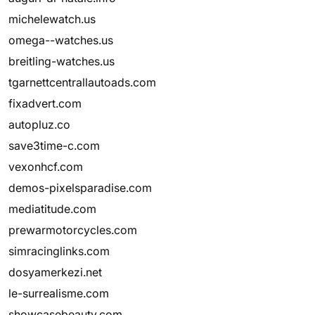
michelewatch.us
omega--watches.us
breitling-watches.us
tgarnettcentrallautoads.com
fixadvert.com
autopluz.co
save3time-c.com
vexonhcf.com
demos-pixelsparadise.com
mediatitude.com
prewarmotorcycles.com
simracinglinks.com
dosyamerkezi.net
le-surrealisme.com
showcasebeauty.com