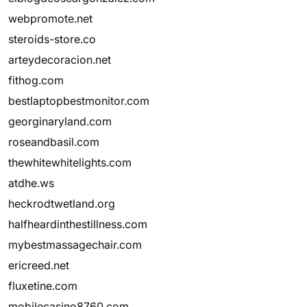
webpromote.net
steroids-store.co
arteydecoracion.net
fithog.com
bestlaptopbestmonitor.com
georginaryland.com
roseandbasil.com
thewhitewhitelights.com
atdhe.ws
heckrodtwetland.org
halfheardinthestillness.com
mybestmassagechair.com
ericreed.net
fluxetine.com
mobilecasino8760.com