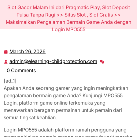
Slot Gacor Malam Ini dari Pragmatic Play, Slot Deposit
Pulsa Tanpa Rugi
>>
Situs Slot
,
Slot Gratis
>>
Maksimalkan Pengalaman Bermain Game Anda dengan
Login MPO555
March 26, 2026
March
26,
admin@elearning-childprotection.com
admin@elearning
2026
childprotection.
0 Comments
[ad_1]
Apakah Anda seorang gamer yang ingin meningkatkan
pengalaman bermain game Anda? Kunjungi MPO555
Login, platform game online terkemuka yang
menawarkan beragam permainan untuk pemain dari
semua tingkat keahlian.
Login MPO555 adalah platform ramah pengguna yang