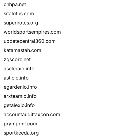
cnhpa.net
sitalotus.com
supernotes.org
worldsportsempires.com
updatecentral360.com
katamastah.com
zqscore.net
aseleraio.info
asticio.info
egardenio.info
arxteamio.info
getalexio.info
accountaudittaxcon.com
prymprint.com
sportkeeda.org