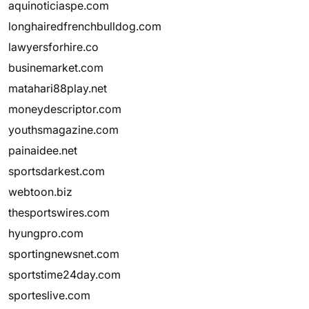
aquinoticiaspe.com
longhairedfrenchbulldog.com
lawyersforhire.co
businemarket.com
matahari88play.net
moneydescriptor.com
youthsmagazine.com
painaidee.net
sportsdarkest.com
webtoon.biz
thesportswires.com
hyungpro.com
sportingnewsnet.com
sportstime24day.com
sporteslive.com