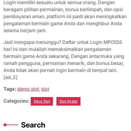
Login memiliki sesuatu untuk semua orang. Dengan
beragam pilihan permainan, bonus berlimpah, dan opsi
pembayaran aman, platform ini pasti akan meningkatkan
pengalaman bermain game Anda dan menghibur Anda
selama berjam-jam.
Jadi mengapa menunggu? Daftar untuk Login MPO555
hari ini dan mulailah memaksimalkan pengalaman
bermain game Anda sekarang. Dengan antarmuka yang
ramah pengguna, permainan menarik, dan bonus besar,
Anda tidak akan pernah ingin bermain di tempat lain.
[ad_2]
Tags:
demo slot
,
slot
Categories:
Situs Slot
Slot Gratis
Search