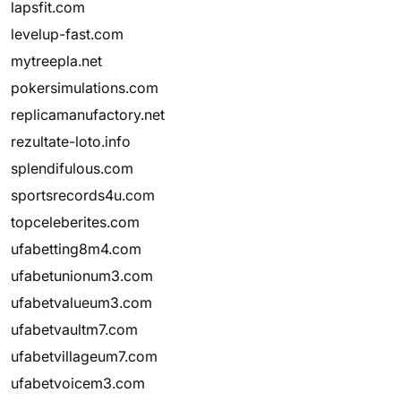
lapsfit.com
levelup-fast.com
mytreepla.net
pokersimulations.com
replicamanufactory.net
rezultate-loto.info
splendifulous.com
sportsrecords4u.com
topceleberites.com
ufabetting8m4.com
ufabetunionum3.com
ufabetvalueum3.com
ufabetvaultm7.com
ufabetvillageum7.com
ufabetvoicem3.com