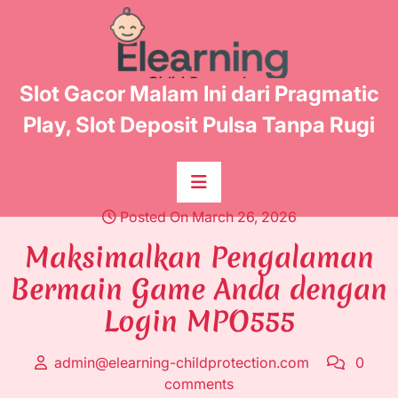
Skip
to
content
Slot Gacor Malam Ini dari Pragmatic
Play, Slot Deposit Pulsa Tanpa Rugi
Posted On March 26, 2026
Maksimalkan Pengalaman
Bermain Game Anda dengan
Login MPO555
admin@elearning-childprotection.com
0
comments