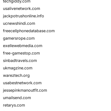
techgiddy.com
usalivenetwork.com
jackpotrushonline.info
ucnewshindi.com
freecellphonedatabase.com
gamersrope.com
exellewebmedia.com
free-gamestop.com
sinbadtravels.com
ukmagzine.com
wareztech.org
usabestnetwork.com
jessepinkmanoutfit.com
umailsend.com
retarys.com