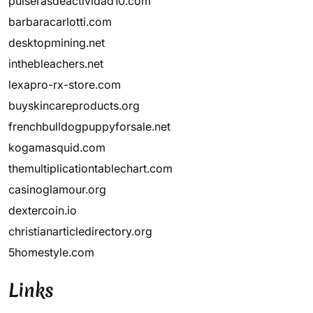
pulserasdeactividad10.com
barbaracarlotti.com
desktopmining.net
inthebleachers.net
lexapro-rx-store.com
buyskincareproducts.org
frenchbulldogpuppyforsale.net
kogamasquid.com
themultiplicationtablechart.com
casinoglamour.org
dextercoin.io
christianarticledirectory.org
5homestyle.com
Links