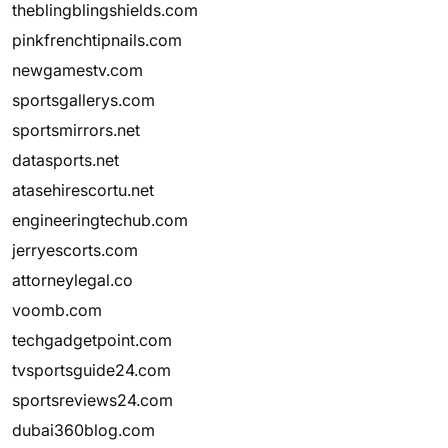
theblingblingshields.com
pinkfrenchtipnails.com
newgamestv.com
sportsgallerys.com
sportsmirrors.net
datasports.net
atasehirescortu.net
engineeringtechub.com
jerryescorts.com
attorneylegal.co
voomb.com
techgadgetpoint.com
tvsportsguide24.com
sportsreviews24.com
dubai360blog.com