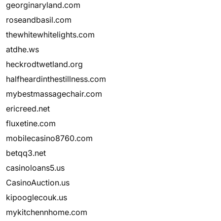
georginaryland.com
roseandbasil.com
thewhitewhitelights.com
atdhe.ws
heckrodtwetland.org
halfheardinthestillness.com
mybestmassagechair.com
ericreed.net
fluxetine.com
mobilecasino8760.com
betqq3.net
casinoloans5.us
CasinoAuction.us
kipooglecouk.us
mykitchennhome.com