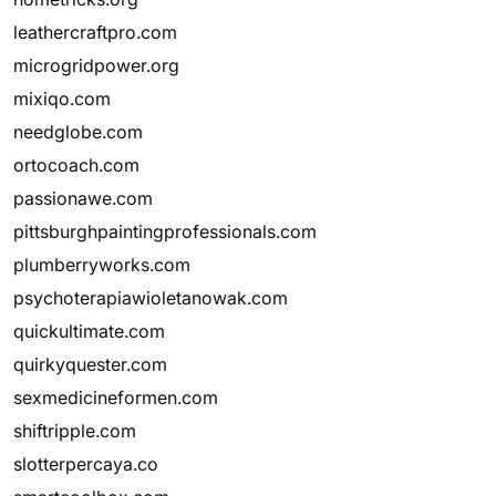
leathercraftpro.com
microgridpower.org
mixiqo.com
needglobe.com
ortocoach.com
passionawe.com
pittsburghpaintingprofessionals.com
plumberryworks.com
psychoterapiawioletanowak.com
quickultimate.com
quirkyquester.com
sexmedicineformen.com
shiftripple.com
slotterpercaya.co