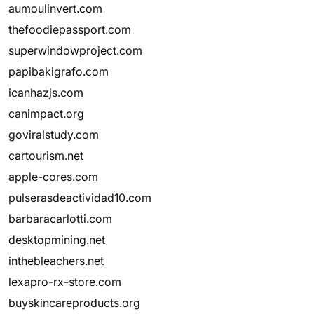
aumoulinvert.com
thefoodiepassport.com
superwindowproject.com
papibakigrafo.com
icanhazjs.com
canimpact.org
goviralstudy.com
cartourism.net
apple-cores.com
pulserasdeactividad10.com
barbaracarlotti.com
desktopmining.net
inthebleachers.net
lexapro-rx-store.com
buyskincareproducts.org