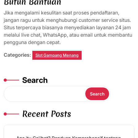
Butuh Bantuan
Jika mengalami kesulitan saat proses pendaftaran,
jangan ragu untuk menghubungi customer service situs.
Situs terpercaya biasanya menyediakan layanan 24 jam
melalui live chat, WhatsApp, atau email untuk membantu
pengguna dengan cepat.
Categories:
Slot Gampang Menang
Search
Search
Recent Posts