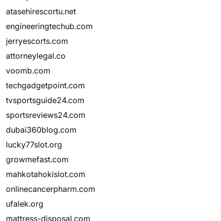
atasehirescortu.net
engineeringtechub.com
jerryescorts.com
attorneylegal.co
voomb.com
techgadgetpoint.com
tvsportsguide24.com
sportsreviews24.com
dubai360blog.com
lucky77slot.org
growmefast.com
mahkotahokislot.com
onlinecancerpharm.com
ufalek.org
mattress-disposal.com