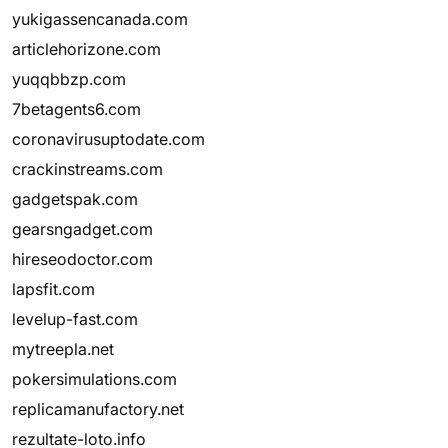
yukigassencanada.com
articlehorizone.com
yuqqbbzp.com
7betagents6.com
coronavirusuptodate.com
crackinstreams.com
gadgetspak.com
gearsngadget.com
hireseodoctor.com
lapsfit.com
levelup-fast.com
mytreepla.net
pokersimulations.com
replicamanufactory.net
rezultate-loto.info