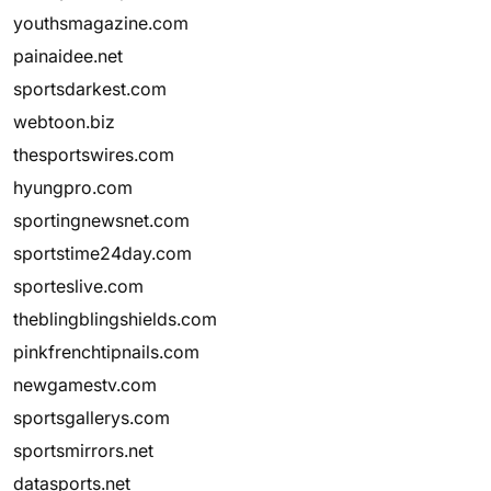
youthsmagazine.com
painaidee.net
sportsdarkest.com
webtoon.biz
thesportswires.com
hyungpro.com
sportingnewsnet.com
sportstime24day.com
sporteslive.com
theblingblingshields.com
pinkfrenchtipnails.com
newgamestv.com
sportsgallerys.com
sportsmirrors.net
datasports.net