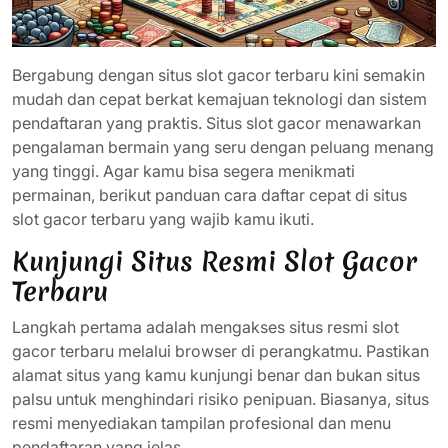
Bergabung dengan situs slot gacor terbaru kini semakin
mudah dan cepat berkat kemajuan teknologi dan sistem
pendaftaran yang praktis. Situs slot gacor menawarkan
pengalaman bermain yang seru dengan peluang menang
yang tinggi. Agar kamu bisa segera menikmati
permainan, berikut panduan cara daftar cepat di situs
slot gacor terbaru yang wajib kamu ikuti.
Kunjungi Situs Resmi Slot Gacor
Terbaru
Langkah pertama adalah mengakses situs resmi slot
gacor terbaru melalui browser di perangkatmu. Pastikan
alamat situs yang kamu kunjungi benar dan bukan situs
palsu untuk menghindari risiko penipuan. Biasanya, situs
resmi menyediakan tampilan profesional dan menu
pendaftaran yang jelas.