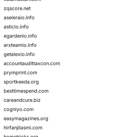
zqscore.net
aseleraio.info
asticio.info
egardenio.info
arxteamio.info
getalexio.info
accountaudittaxcon.com
prymprint.com
sportkeeda.org
besttimespend.com
careandcure.biz
cogniyo.com
easymagazines.org
hirfanjilasmi.com
hometricks.org