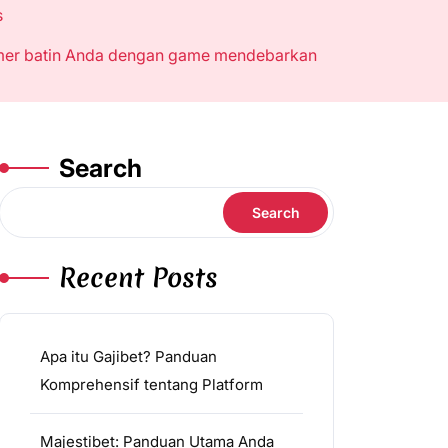
s
er batin Anda dengan game mendebarkan
Search
Search
Recent Posts
Apa itu Gajibet? Panduan
Komprehensif tentang Platform
Majestibet: Panduan Utama Anda