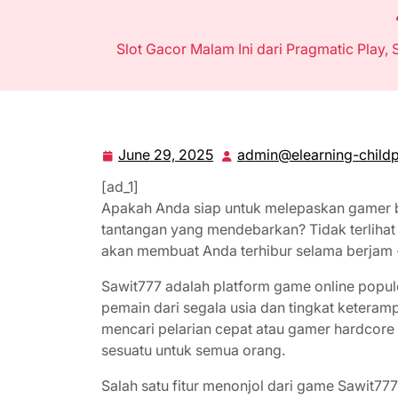
Slot Gacor Malam Ini dari Pragmatic Play, 
June 29, 2025
admin@elearning-childp
June
29,
[ad_1]
2025
Apakah Anda siap untuk melepaskan gamer b
tantangan yang mendebarkan? Tidak terlihat 
akan membuat Anda terhibur selama berjam 
Sawit777 adalah platform game online popu
pemain dari segala usia dan tingkat ketera
mencari pelarian cepat atau gamer hardcore 
sesuatu untuk semua orang.
Salah satu fitur menonjol dari game Sawit777