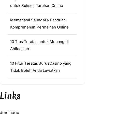
untuk Sukses Taruhan Online
Memahami Saung4D: Panduan
Komprehensif Permainan Online
10 Tips Teratas untuk Menang di
Ahlicasino
10 Fitur Teratas JurusCasino yang
Tidak Boleh Anda Lewatkan
Links
dominoqq