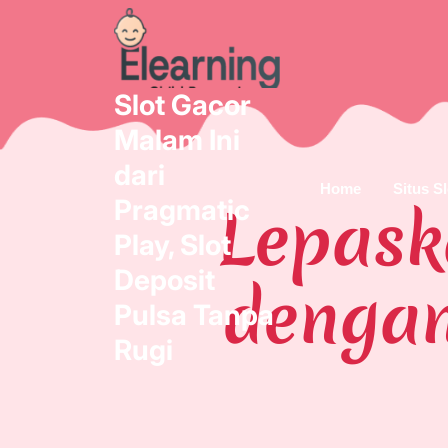
Skip
to
content
Slot Gacor
Malam Ini
dari
Home
Situs Sl
Pragmatic
Lepask
Play, Slot
Deposit
denga
Pulsa Tanpa
Rugi