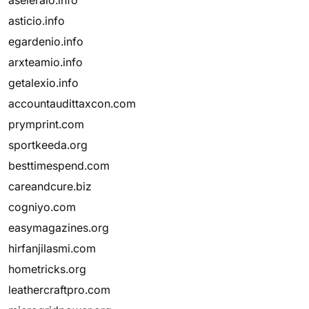
aseleraio.info
asticio.info
egardenio.info
arxteamio.info
getalexio.info
accountaudittaxcon.com
prymprint.com
sportkeeda.org
besttimespend.com
careandcure.biz
cogniyo.com
easymagazines.org
hirfanjilasmi.com
hometricks.org
leathercraftpro.com