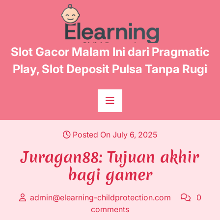
Skip
to
content
Slot Gacor Malam Ini dari Pragmatic
Play, Slot Deposit Pulsa Tanpa Rugi
Posted On July 6, 2025
Juragan88: Tujuan akhir
bagi gamer
admin@elearning-childprotection.com
0
comments