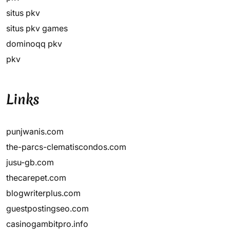
situs pkv
situs pkv games
dominoqq pkv
pkv
Links
punjwanis.com
the-parcs-clematiscondos.com
jusu-gb.com
thecarepet.com
blogwriterplus.com
guestpostingseo.com
casinogambitpro.info