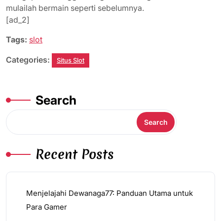
mulailah bermain seperti sebelumnya.
[ad_2]
Tags:
slot
Categories:
Situs Slot
Search
Search
Recent Posts
Menjelajahi Dewanaga77: Panduan Utama untuk
Para Gamer