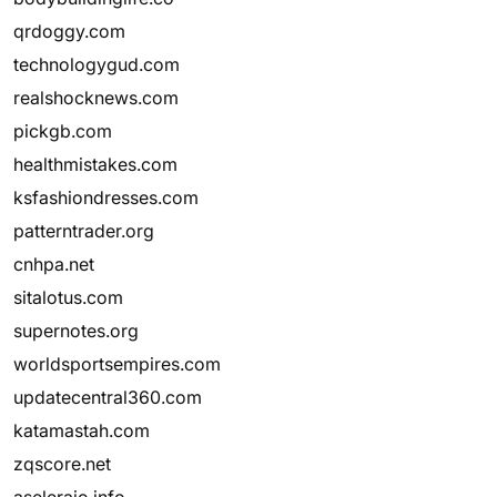
qrdoggy.com
technologygud.com
realshocknews.com
pickgb.com
healthmistakes.com
ksfashiondresses.com
patterntrader.org
cnhpa.net
sitalotus.com
supernotes.org
worldsportsempires.com
updatecentral360.com
katamastah.com
zqscore.net