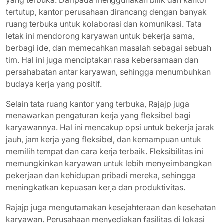
yang terbuka. Daripada menggunakan bilik dan kantor
tertutup, kantor perusahaan dirancang dengan banyak
ruang terbuka untuk kolaborasi dan komunikasi. Tata
letak ini mendorong karyawan untuk bekerja sama,
berbagi ide, dan memecahkan masalah sebagai sebuah
tim. Hal ini juga menciptakan rasa kebersamaan dan
persahabatan antar karyawan, sehingga menumbuhkan
budaya kerja yang positif.
Selain tata ruang kantor yang terbuka, Rajajp juga
menawarkan pengaturan kerja yang fleksibel bagi
karyawannya. Hal ini mencakup opsi untuk bekerja jarak
jauh, jam kerja yang fleksibel, dan kemampuan untuk
memilih tempat dan cara kerja terbaik. Fleksibilitas ini
memungkinkan karyawan untuk lebih menyeimbangkan
pekerjaan dan kehidupan pribadi mereka, sehingga
meningkatkan kepuasan kerja dan produktivitas.
Rajajp juga mengutamakan kesejahteraan dan kesehatan
karyawan. Perusahaan menyediakan fasilitas di lokasi