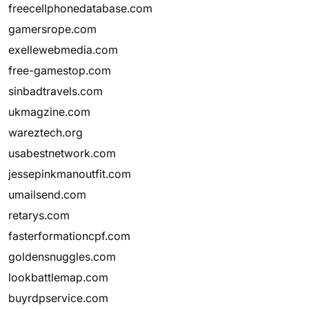
freecellphonedatabase.com
gamersrope.com
exellewebmedia.com
free-gamestop.com
sinbadtravels.com
ukmagzine.com
wareztech.org
usabestnetwork.com
jessepinkmanoutfit.com
umailsend.com
retarys.com
fasterformationcpf.com
goldensnuggles.com
lookbattlemap.com
buyrdpservice.com