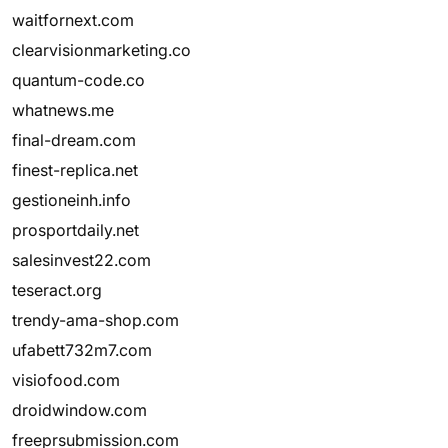
waitfornext.com
clearvisionmarketing.co
quantum-code.co
whatnews.me
final-dream.com
finest-replica.net
gestioneinh.info
prosportdaily.net
salesinvest22.com
teseract.org
trendy-ama-shop.com
ufabett732m7.com
visiofood.com
droidwindow.com
freeprsubmission.com