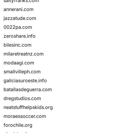
saltyfranks.com
annerani.com
jazzatude.com
0022pa.com
zeroshare.info
bilesinc.com
milaretreatnz.com
modaagi.com
smallvilleph.com
galiciasuroeste.info
batallasdeguerra.com
dregstudios.com
neatstuffhelpskids.org
moraessoccer.com
forochile.org