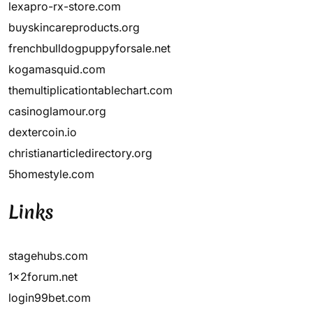
lexapro-rx-store.com
buyskincareproducts.org
frenchbulldogpuppyforsale.net
kogamasquid.com
themultiplicationtablechart.com
casinoglamour.org
dextercoin.io
christianarticledirectory.org
5homestyle.com
Links
stagehubs.com
1x2forum.net
login99bet.com