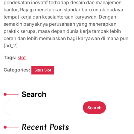
pendekatan inovatif terhadap desain dan manajemen
kantor, Rajajp menetapkan standar baru untuk budaya
tempat kerja dan kesejahteraan karyawan. Dengan
semakin banyaknya perusahaan yang menerapkan
praktik serupa, masa depan dunia kerja tampak lebih
cerah dan lebih memuaskan bagi karyawan di mana pun.
[ad_2]
Tags:
slot
Categories:
Situs Slot
Search
Search
Recent Posts