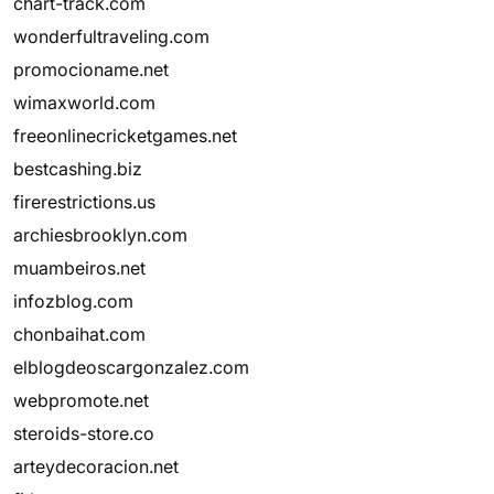
chart-track.com
wonderfultraveling.com
promocioname.net
wimaxworld.com
freeonlinecricketgames.net
bestcashing.biz
firerestrictions.us
archiesbrooklyn.com
muambeiros.net
infozblog.com
chonbaihat.com
elblogdeoscargonzalez.com
webpromote.net
steroids-store.co
arteydecoracion.net