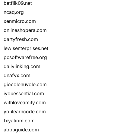
betflik09.net
ncaq.org
xenmicro.com
onlineshopera.com
dartyfresh.com
lewisenterprises.net
pcsoftwarefree.org
dailylinking.com
dnafyx.com
giocolenuvole.com
iyouessential.com
withloveamity.com
youlearncode.com
fxyatirim.com
abbuguide.com