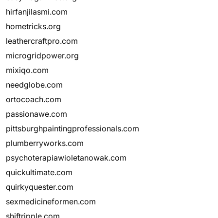
hirfanjilasmi.com
hometricks.org
leathercraftpro.com
microgridpower.org
mixiqo.com
needglobe.com
ortocoach.com
passionawe.com
pittsburghpaintingprofessionals.com
plumberryworks.com
psychoterapiawioletanowak.com
quickultimate.com
quirkyquester.com
sexmedicineformen.com
shiftripple.com