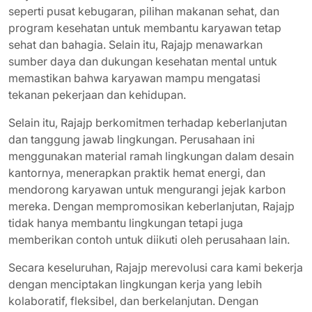
seperti pusat kebugaran, pilihan makanan sehat, dan
program kesehatan untuk membantu karyawan tetap
sehat dan bahagia. Selain itu, Rajajp menawarkan
sumber daya dan dukungan kesehatan mental untuk
memastikan bahwa karyawan mampu mengatasi
tekanan pekerjaan dan kehidupan.
Selain itu, Rajajp berkomitmen terhadap keberlanjutan
dan tanggung jawab lingkungan. Perusahaan ini
menggunakan material ramah lingkungan dalam desain
kantornya, menerapkan praktik hemat energi, dan
mendorong karyawan untuk mengurangi jejak karbon
mereka. Dengan mempromosikan keberlanjutan, Rajajp
tidak hanya membantu lingkungan tetapi juga
memberikan contoh untuk diikuti oleh perusahaan lain.
Secara keseluruhan, Rajajp merevolusi cara kami bekerja
dengan menciptakan lingkungan kerja yang lebih
kolaboratif, fleksibel, dan berkelanjutan. Dengan