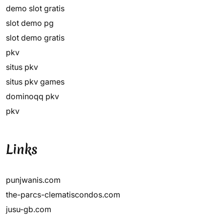
demo slot gratis
slot demo pg
slot demo gratis
pkv
situs pkv
situs pkv games
dominoqq pkv
pkv
Links
punjwanis.com
the-parcs-clematiscondos.com
jusu-gb.com