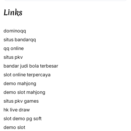
Links
dominoqq
situs bandarqq
qq online
situs pkv
bandar judi bola terbesar
slot online terpercaya
demo mahjong
demo slot mahjong
situs pkv games
hk live draw
slot demo pg soft
demo slot