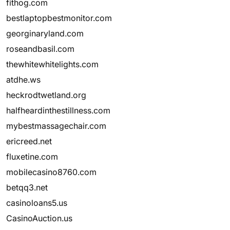
fithog.com
bestlaptopbestmonitor.com
georginaryland.com
roseandbasil.com
thewhitewhitelights.com
atdhe.ws
heckrodtwetland.org
halfheardinthestillness.com
mybestmassagechair.com
ericreed.net
fluxetine.com
mobilecasino8760.com
betqq3.net
casinoloans5.us
CasinoAuction.us