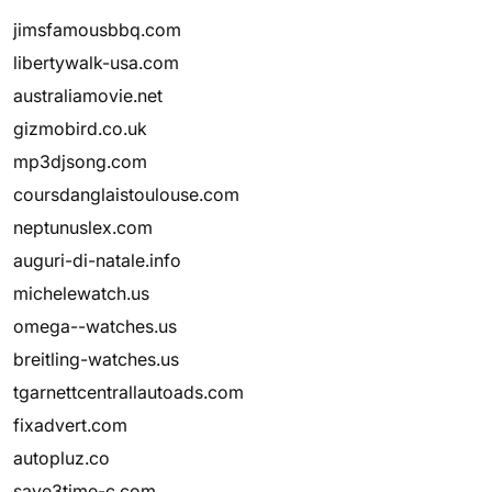
jimsfamousbbq.com
libertywalk-usa.com
australiamovie.net
gizmobird.co.uk
mp3djsong.com
coursdanglaistoulouse.com
neptunuslex.com
auguri-di-natale.info
michelewatch.us
omega--watches.us
breitling-watches.us
tgarnettcentrallautoads.com
fixadvert.com
autopluz.co
save3time-c.com