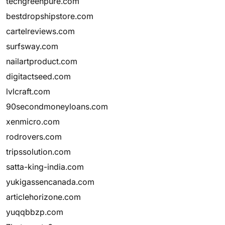
techgreenpure.com
bestdropshipstore.com
cartelreviews.com
surfsway.com
nailartproduct.com
digitactseed.com
lvlcraft.com
90secondmoneyloans.com
xenmicro.com
rodrovers.com
tripssolution.com
satta-king-india.com
yukigassencanada.com
articlehorizone.com
yuqqbbzp.com