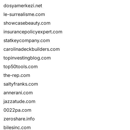
dosyamerkezi.net
le-surrealisme.com
showcasebeauty.com
insurancepolicyexpert.com
statkeycompany.com
carolinadeckbuilders.com
topinvestingblog.com
top50tools.com
the-rep.com
saltyfranks.com
annerani.com
jazzatude.com
0022pa.com
zeroshare.info
bilesinc.com