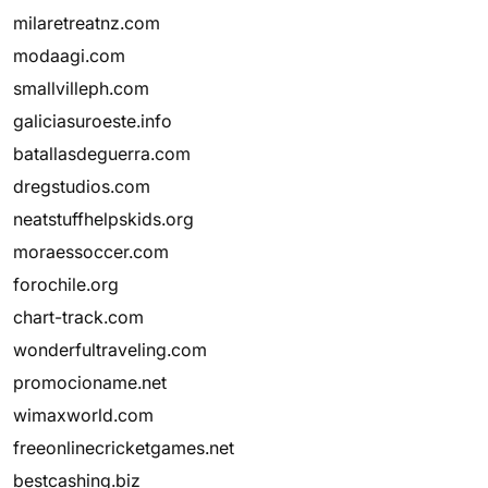
milaretreatnz.com
modaagi.com
smallvilleph.com
galiciasuroeste.info
batallasdeguerra.com
dregstudios.com
neatstuffhelpskids.org
moraessoccer.com
forochile.org
chart-track.com
wonderfultraveling.com
promocioname.net
wimaxworld.com
freeonlinecricketgames.net
bestcashing.biz