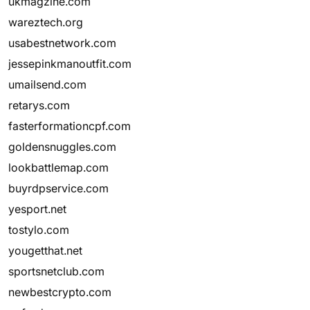
ukmagzine.com
wareztech.org
usabestnetwork.com
jessepinkmanoutfit.com
umailsend.com
retarys.com
fasterformationcpf.com
goldensnuggles.com
lookbattlemap.com
buyrdpservice.com
yesport.net
tostylo.com
yougetthat.net
sportsnetclub.com
newbestcrypto.com