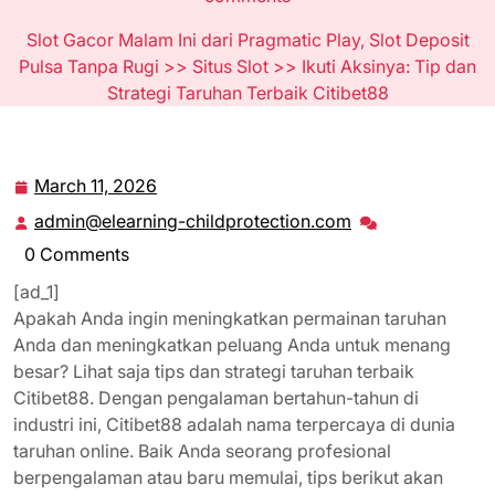
Slot Gacor Malam Ini dari Pragmatic Play, Slot Deposit
Pulsa Tanpa Rugi
>>
Situs Slot
>> Ikuti Aksinya: Tip dan
Strategi Taruhan Terbaik Citibet88
March 11, 2026
March
11,
admin@elearning-childprotection.com
admin@elearning
2026
childprotection.
0 Comments
[ad_1]
Apakah Anda ingin meningkatkan permainan taruhan
Anda dan meningkatkan peluang Anda untuk menang
besar? Lihat saja tips dan strategi taruhan terbaik
Citibet88. Dengan pengalaman bertahun-tahun di
industri ini, Citibet88 adalah nama terpercaya di dunia
taruhan online. Baik Anda seorang profesional
berpengalaman atau baru memulai, tips berikut akan