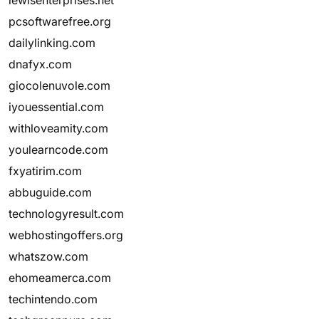
lewisenterprises.net
pcsoftwarefree.org
dailylinking.com
dnafyx.com
giocolenuvole.com
iyouessential.com
withloveamity.com
youlearncode.com
fxyatirim.com
abbuguide.com
technologyresult.com
webhostingoffers.org
whatszow.com
ehomeamerca.com
techintendo.com