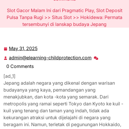
Slot Gacor Malam Ini dari Pragmatic Play, Slot Deposit
Pulsa Tanpa Rugi
>>
Situs Slot
>> Hokidewa: Permata
tersembunyi di lanskap budaya Jepang
May 31, 2025
May
31,
admin@elearning-childprotection.com
admin@elearning
2025
childprotection.
0 Comments
[ad_1]
Jepang adalah negara yang dikenal dengan warisan
budayanya yang kaya, pemandangan yang
menakjubkan, dan kota -kota yang semarak. Dari
metropolis yang ramai seperti Tokyo dan Kyoto ke kuil -
kuil yang tenang dan taman yang indah, tidak ada
kekurangan atraksi untuk dijelajahi di negara yang
beragam ini. Namun, terletak di pegunungan Hokkaido,