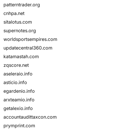
patterntrader.org
cnhpa.net
sitalotus.com
supernotes.org
worldsportsempires.com
updatecentral360.com
katamastah.com
zqscore.net
aseleraio.info
asticio.info
egardenio.info
arxteamio.info
getalexio.info
accountaudittaxcon.com
prymprint.com