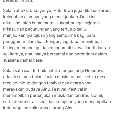
berabad -abad.
Selain atraksi budayanya, Hokidewa juga dikenal karena
keindahan alamnya yang menakjubkan. Desa ini
dikelilingi oleh hutan murni, sungai-sungai sejernih
kristal, dan pegunungan yang tertutup salju,
menjadikannya tujuan yang sempurna bagi para
penggemar alam luar. Pengunjung dapat menikmati
hiking, memancing, dan mengamati satwa liar di daerah
sekitarnya, atau hanya bersantai dan berendam dalam
suasana damai desa.
Salah satu saat terbaik untuk mengunjungi Hokidewa
adalah selama bulan -bulan musim panas, ketika desa
menjadi hidup dengan festival dan acara yang
merayakan budaya Ainu. Festival -festival ini
menampilkan pertunjukan musik dan tari tradisional,
serta demonstrasi seni dan kerajinan yang menampilkan
keterampilan unik orang -orang Ainu.