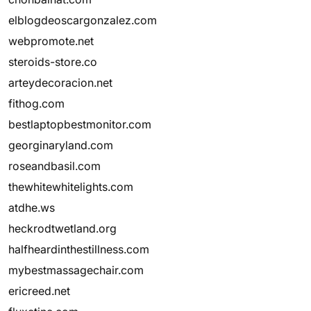
elblogdeoscargonzalez.com
webpromote.net
steroids-store.co
arteydecoracion.net
fithog.com
bestlaptopbestmonitor.com
georginaryland.com
roseandbasil.com
thewhitewhitelights.com
atdhe.ws
heckrodtwetland.org
halfheardinthestillness.com
mybestmassagechair.com
ericreed.net