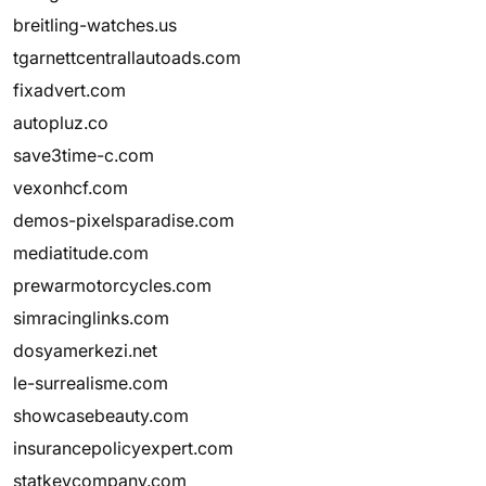
breitling-watches.us
tgarnettcentrallautoads.com
fixadvert.com
autopluz.co
save3time-c.com
vexonhcf.com
demos-pixelsparadise.com
mediatitude.com
prewarmotorcycles.com
simracinglinks.com
dosyamerkezi.net
le-surrealisme.com
showcasebeauty.com
insurancepolicyexpert.com
statkeycompany.com