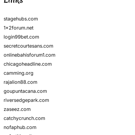
stagehubs.com
1x2forum.net
login99bet.com
secretcourtesans.com
onlinebahisforum1.com
chicagoheadline.com
camming.org
rajalion88.com
goupuntacana.com
riversedgepark.com
zaseez.com
catchycrunch.com
nofaphub.com