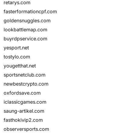
retarys.com
fasterformationcpf.com
goldensnuggles.com
lookbattlemap.com
buyrdpservice.com
yesport.net
tostylo.com
yougetthat.net
sportsnetclub.com
newbestcrypto.com
oxfordsave.com
iclassicgames.com
saung-artikel.com
fasthokivip2.com
observersports.com