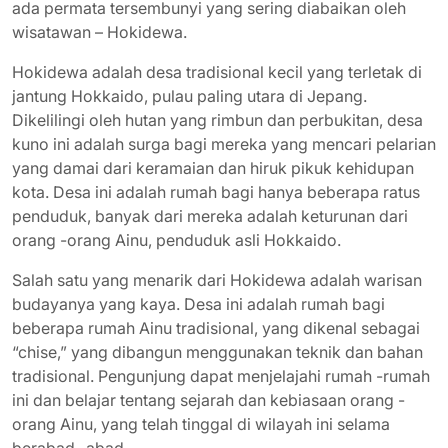
ada permata tersembunyi yang sering diabaikan oleh
wisatawan – Hokidewa.
Hokidewa adalah desa tradisional kecil yang terletak di
jantung Hokkaido, pulau paling utara di Jepang.
Dikelilingi oleh hutan yang rimbun dan perbukitan, desa
kuno ini adalah surga bagi mereka yang mencari pelarian
yang damai dari keramaian dan hiruk pikuk kehidupan
kota. Desa ini adalah rumah bagi hanya beberapa ratus
penduduk, banyak dari mereka adalah keturunan dari
orang -orang Ainu, penduduk asli Hokkaido.
Salah satu yang menarik dari Hokidewa adalah warisan
budayanya yang kaya. Desa ini adalah rumah bagi
beberapa rumah Ainu tradisional, yang dikenal sebagai
“chise,” yang dibangun menggunakan teknik dan bahan
tradisional. Pengunjung dapat menjelajahi rumah -rumah
ini dan belajar tentang sejarah dan kebiasaan orang -
orang Ainu, yang telah tinggal di wilayah ini selama