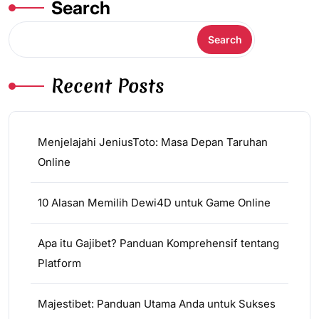
Search
Search
Recent Posts
Menjelajahi JeniusToto: Masa Depan Taruhan
Online
10 Alasan Memilih Dewi4D untuk Game Online
Apa itu Gajibet? Panduan Komprehensif tentang
Platform
Majestibet: Panduan Utama Anda untuk Sukses