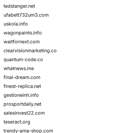
tedstanger.net
ufabett732um3.com
uskola.info
wagonpaints.info
waitfornext.com
clearvisionmarketing.co
quantum-code.co
whatnews.me
final-dream.com
finest-replica.net
gestioneinh.info
prosportdaily.net
salesinvest22.com
teseract.org
trendy-ama-shop.com