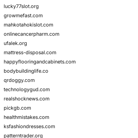
lucky77slot.org
growmefast.com
mahkotahokislot.com
onlinecancerpharm.com
ufalek.org
mattress-disposal.com
happyflooringandcabinets.com
bodybuildinglife.co
qrdoggy.com
technologygud.com
realshocknews.com
pickgb.com
healthmistakes.com
ksfashiondresses.com
patterntrader.org