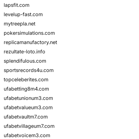
lapsfit.com
levelup-fast.com
mytreepla.net
pokersimulations.com
replicamanufactory.net
rezultate-loto.info
splendifulous.com
sportsrecords4u.com
topceleberites.com
ufabetting8m4.com
ufabetunionum3.com
ufabetvalueum3.com
ufabetvaultm7.com
ufabetvillageum7.com
ufabetvoicem3.com