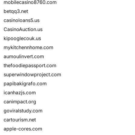
mobilecasino8760.com
betqq3.net
casinoloans5.us
CasinoAuction.us
kipooglecouk.us
mykitchennhome.com
aumoulinvert.com
thefoodiepassport.com
superwindowproject.com
papibakigrafo.com
icanhazjs.com
canimpact.org
goviralstudy.com
cartourism.net
apple-cores.com