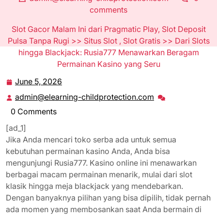
comments
Slot Gacor Malam Ini dari Pragmatic Play, Slot Deposit
Pulsa Tanpa Rugi
>>
Situs Slot
,
Slot Gratis
>> Dari Slots
hingga Blackjack: Rusia777 Menawarkan Beragam
Permainan Kasino yang Seru
June 5, 2026
June
5,
admin@elearning-childprotection.com
admin@elearning
2026
childprotection.
0 Comments
[ad_1]
Jika Anda mencari toko serba ada untuk semua
kebutuhan permainan kasino Anda, Anda bisa
mengunjungi Rusia777. Kasino online ini menawarkan
berbagai macam permainan menarik, mulai dari slot
klasik hingga meja blackjack yang mendebarkan.
Dengan banyaknya pilihan yang bisa dipilih, tidak pernah
ada momen yang membosankan saat Anda bermain di