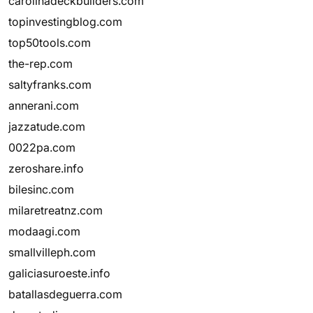
carolinadeckbuilders.com
topinvestingblog.com
top50tools.com
the-rep.com
saltyfranks.com
annerani.com
jazzatude.com
0022pa.com
zeroshare.info
bilesinc.com
milaretreatnz.com
modaagi.com
smallvilleph.com
galiciasuroeste.info
batallasdeguerra.com