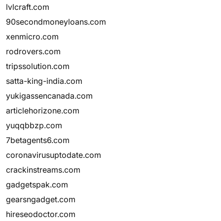
lvlcraft.com
90secondmoneyloans.com
xenmicro.com
rodrovers.com
tripssolution.com
satta-king-india.com
yukigassencanada.com
articlehorizone.com
yuqqbbzp.com
7betagents6.com
coronavirusuptodate.com
crackinstreams.com
gadgetspak.com
gearsngadget.com
hireseodoctor.com