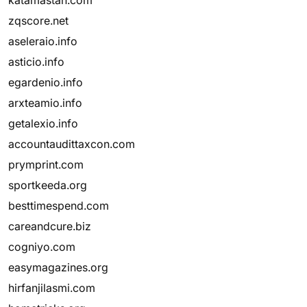
katamastah.com
zqscore.net
aseleraio.info
asticio.info
egardenio.info
arxteamio.info
getalexio.info
accountaudittaxcon.com
prymprint.com
sportkeeda.org
besttimespend.com
careandcure.biz
cogniyo.com
easymagazines.org
hirfanjilasmi.com