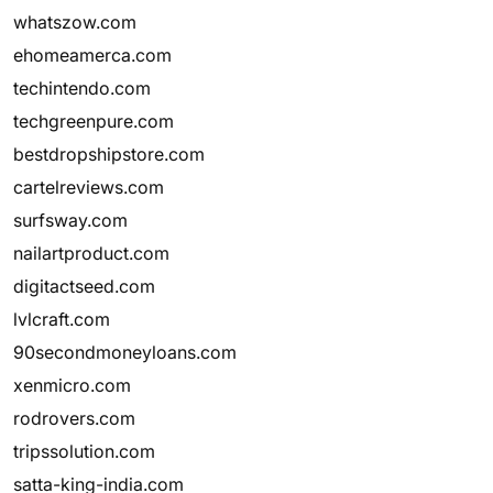
whatszow.com
ehomeamerca.com
techintendo.com
techgreenpure.com
bestdropshipstore.com
cartelreviews.com
surfsway.com
nailartproduct.com
digitactseed.com
lvlcraft.com
90secondmoneyloans.com
xenmicro.com
rodrovers.com
tripssolution.com
satta-king-india.com