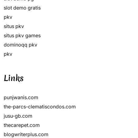
slot demo gratis
pkv
situs pkv
situs pkv games
dominoqq pkv
pkv
Links
punjwanis.com
the-parcs-clematiscondos.com
jusu-gb.com
thecarepet.com
blogwriterplus.com