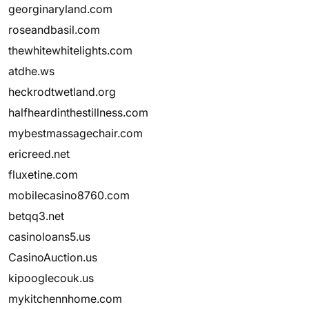
georginaryland.com
roseandbasil.com
thewhitewhitelights.com
atdhe.ws
heckrodtwetland.org
halfheardinthestillness.com
mybestmassagechair.com
ericreed.net
fluxetine.com
mobilecasino8760.com
betqq3.net
casinoloans5.us
CasinoAuction.us
kipooglecouk.us
mykitchennhome.com