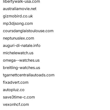
libertywalk-usa.com
australiamovie.net
gizmobird.co.uk
mp3djsong.com
coursdanglaistoulouse.com
neptunuslex.com
auguri-di-natale.info
michelewatch.us
omega--watches.us
breitling-watches.us
tgarnettcentrallautoads.com
fixadvert.com
autopluz.co
save3time-c.com
vexonhcf.com