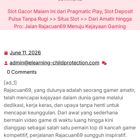
Slot Gacor Malam Ini dari Pragmatic Play, Slot Deposit
Pulsa Tanpa Rugi
>>
Situs Slot
>> Dari Amatir hingga
Pro: Jalan Rajacuan69 Menuju Kejayaan Gaming
June 11, 2026
June
11,
admin@elearning-childprotection.com
admin@elearning
2026
childprotection.
0 Comments
[ad_1]
Rajacuan69, yang dulunya adalah seorang gamer amatir,
telah mencapai kejayaan dalam dunia game melalui
dedikasi, kerja keras, dan upaya tanpa henti untuk
mencapai keunggulan. Dari awal yang sederhana
bermain video game di waktu luang hingga kini
dianggap sebagai salah satu pemain top di kancah game
kompetitif, perjalanan Rajacuan69 sungguh inspiratif.