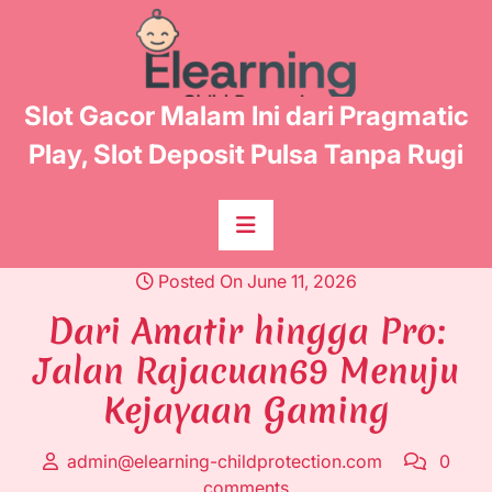
Skip
to
content
Slot Gacor Malam Ini dari Pragmatic
Play, Slot Deposit Pulsa Tanpa Rugi
Posted On June 11, 2026
Dari Amatir hingga Pro:
Jalan Rajacuan69 Menuju
Kejayaan Gaming
admin@elearning-childprotection.com
0
comments