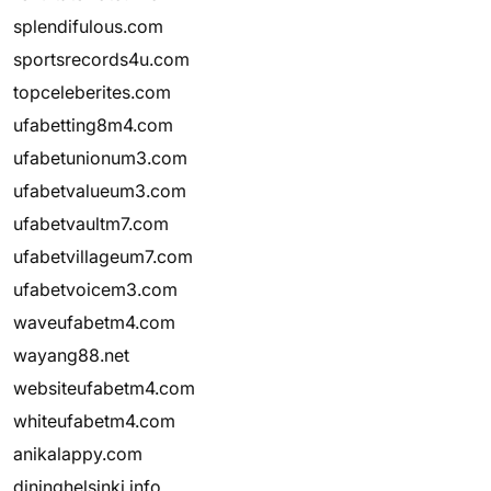
splendifulous.com
sportsrecords4u.com
topceleberites.com
ufabetting8m4.com
ufabetunionum3.com
ufabetvalueum3.com
ufabetvaultm7.com
ufabetvillageum7.com
ufabetvoicem3.com
waveufabetm4.com
wayang88.net
websiteufabetm4.com
whiteufabetm4.com
anikalappy.com
dininghelsinki.info