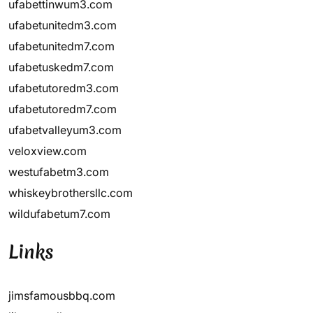
ufabettinwum3.com
ufabetunitedm3.com
ufabetunitedm7.com
ufabetuskedm7.com
ufabetutoredm3.com
ufabetutoredm7.com
ufabetvalleyum3.com
veloxview.com
westufabetm3.com
whiskeybrothersllc.com
wildufabetum7.com
Links
jimsfamousbbq.com