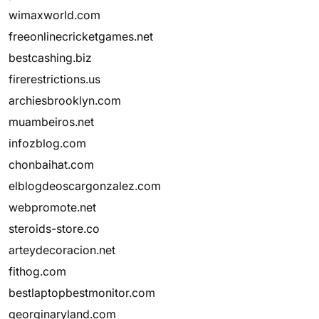
wimaxworld.com
freeonlinecricketgames.net
bestcashing.biz
firerestrictions.us
archiesbrooklyn.com
muambeiros.net
infozblog.com
chonbaihat.com
elblogdeoscargonzalez.com
webpromote.net
steroids-store.co
arteydecoracion.net
fithog.com
bestlaptopbestmonitor.com
georginaryland.com