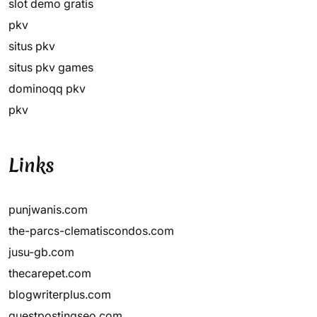
slot demo gratis
pkv
situs pkv
situs pkv games
dominoqq pkv
pkv
Links
punjwanis.com
the-parcs-clematiscondos.com
jusu-gb.com
thecarepet.com
blogwriterplus.com
guestpostingseo.com