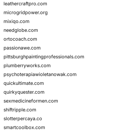
leathercraftpro.com
microgridpower.org
mixiqo.com
needglobe.com
ortocoach.com
passionawe.com
pittsburghpaintingprofessionals.com
plumberryworks.com
psychoterapiawioletanowak.com
quickultimate.com
quirkyquester.com
sexmedicineformen.com
shiftripple.com
slotterpercaya.co
smartcoolbox.com