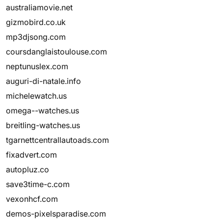
australiamovie.net
gizmobird.co.uk
mp3djsong.com
coursdanglaistoulouse.com
neptunuslex.com
auguri-di-natale.info
michelewatch.us
omega--watches.us
breitling-watches.us
tgarnettcentrallautoads.com
fixadvert.com
autopluz.co
save3time-c.com
vexonhcf.com
demos-pixelsparadise.com