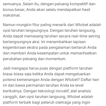
semuanya. Selain itu, dengan peluang kompetitif dan
bonus besar, Anda akan selalu mendapatkan hasil
maksimal.
Namun mungkin fitur paling menarik dari Wtobet adalah
opsi taruhan langsungnya. Dengan taruhan langsung,
Anda dapat memasang taruhan secara real-time seiring
berlangsungnya aksi. Ini menambahkan lapisan
kegembiraan ekstra pada pengalaman bertaruh Anda
dan memberi Anda kesempatan untuk memanfaatkan
perubahan peluang dan momentum.
Jadi mengapa harus puas dengan platform taruhan
biasa-biasa saja ketika Anda dapat mengeluarkan
potensi kemenangan Anda dengan Wtobet? Daftar hari
ini dan bawa permainan taruhan Anda ke level
berikutnya. Dengan teknologi inovatif, alat analisis
canggih, dan opsi taruhan langsung, Wtobet adalah
platform terbaik bagi petaruh olahraga yang ingin