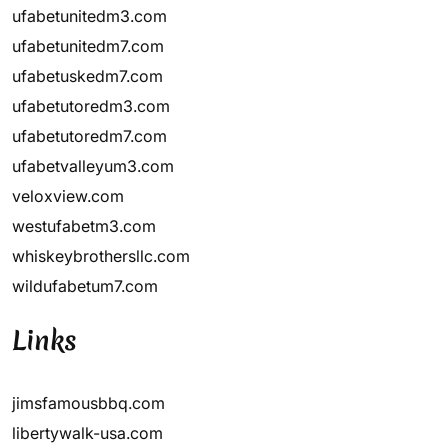
ufabetunitedm3.com
ufabetunitedm7.com
ufabetuskedm7.com
ufabetutoredm3.com
ufabetutoredm7.com
ufabetvalleyum3.com
veloxview.com
westufabetm3.com
whiskeybrothersllc.com
wildufabetum7.com
Links
jimsfamousbbq.com
libertywalk-usa.com