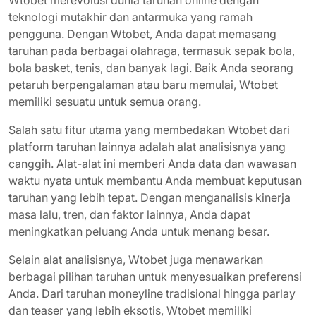
Wtobet merevolusi dunia taruhan online dengan
teknologi mutakhir dan antarmuka yang ramah
pengguna. Dengan Wtobet, Anda dapat memasang
taruhan pada berbagai olahraga, termasuk sepak bola,
bola basket, tenis, dan banyak lagi. Baik Anda seorang
petaruh berpengalaman atau baru memulai, Wtobet
memiliki sesuatu untuk semua orang.
Salah satu fitur utama yang membedakan Wtobet dari
platform taruhan lainnya adalah alat analisisnya yang
canggih. Alat-alat ini memberi Anda data dan wawasan
waktu nyata untuk membantu Anda membuat keputusan
taruhan yang lebih tepat. Dengan menganalisis kinerja
masa lalu, tren, dan faktor lainnya, Anda dapat
meningkatkan peluang Anda untuk menang besar.
Selain alat analisisnya, Wtobet juga menawarkan
berbagai pilihan taruhan untuk menyesuaikan preferensi
Anda. Dari taruhan moneyline tradisional hingga parlay
dan teaser yang lebih eksotis, Wtobet memiliki