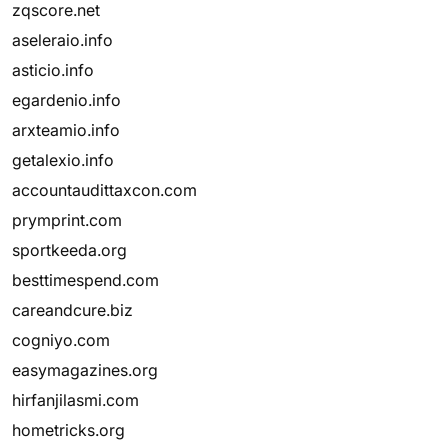
zqscore.net
aseleraio.info
asticio.info
egardenio.info
arxteamio.info
getalexio.info
accountaudittaxcon.com
prymprint.com
sportkeeda.org
besttimespend.com
careandcure.biz
cogniyo.com
easymagazines.org
hirfanjilasmi.com
hometricks.org