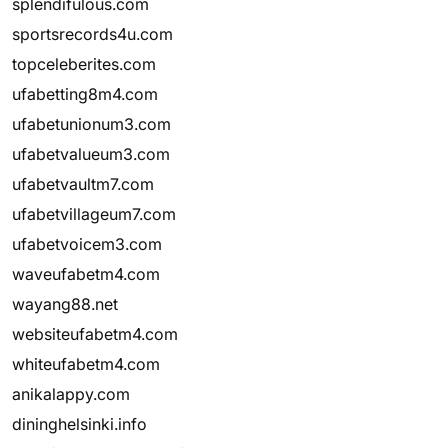
splendifulous.com
sportsrecords4u.com
topceleberites.com
ufabetting8m4.com
ufabetunionum3.com
ufabetvalueum3.com
ufabetvaultm7.com
ufabetvillageum7.com
ufabetvoicem3.com
waveufabetm4.com
wayang88.net
websiteufabetm4.com
whiteufabetm4.com
anikalappy.com
dininghelsinki.info