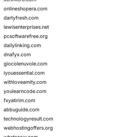
onlineshopera.com
dartyfresh.com
lewisenterprises.net
pcsoftwarefree.org
dailylinking.com
dnafyx.com
giocolenuvole.com
iyouessential.com
withloveamity.com
youlearncode.com
fxyatirim.com
abbuguide.com
technologyresult.com
webhostingoffers.org