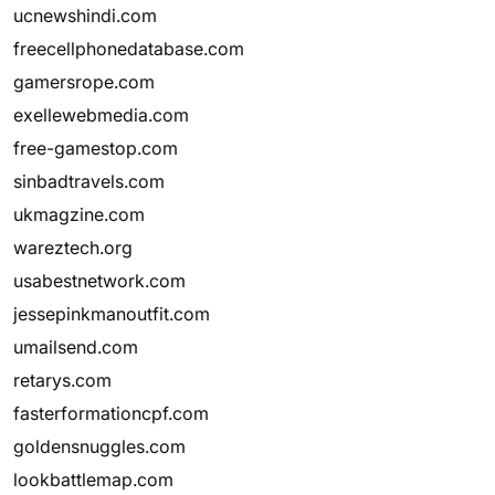
ucnewshindi.com
freecellphonedatabase.com
gamersrope.com
exellewebmedia.com
free-gamestop.com
sinbadtravels.com
ukmagzine.com
wareztech.org
usabestnetwork.com
jessepinkmanoutfit.com
umailsend.com
retarys.com
fasterformationcpf.com
goldensnuggles.com
lookbattlemap.com