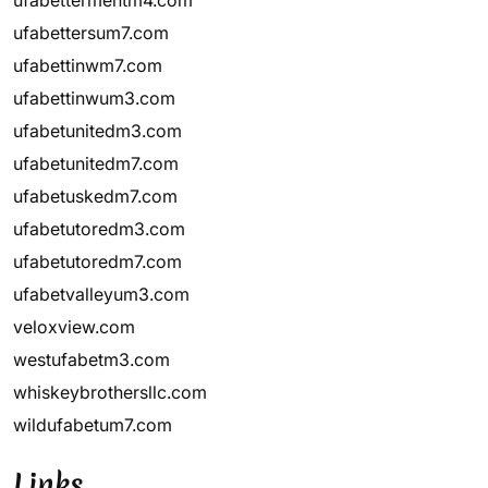
ufabettermentm4.com
ufabettersum7.com
ufabettinwm7.com
ufabettinwum3.com
ufabetunitedm3.com
ufabetunitedm7.com
ufabetuskedm7.com
ufabetutoredm3.com
ufabetutoredm7.com
ufabetvalleyum3.com
veloxview.com
westufabetm3.com
whiskeybrothersllc.com
wildufabetum7.com
Links