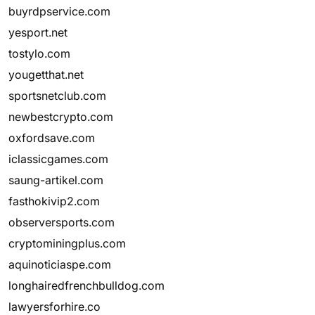
buyrdpservice.com
yesport.net
tostylo.com
yougetthat.net
sportsnetclub.com
newbestcrypto.com
oxfordsave.com
iclassicgames.com
saung-artikel.com
fasthokivip2.com
observersports.com
cryptominingplus.com
aquinoticiaspe.com
longhairedfrenchbulldog.com
lawyersforhire.co