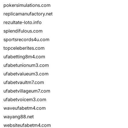
pokersimulations.com
replicamanufactory.net
rezultate-loto.info
splendifulous.com
sportsrecords4u.com
topceleberites.com
ufabetting8m4.com
ufabetunionum3.com
ufabetvalueum3.com
ufabetvaultm7.com
ufabetvillageum7.com
ufabetvoicem3.com
waveufabetm4.com
wayang88.net
websiteufabetm4.com