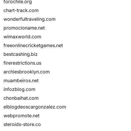
forochile.org
chart-track.com
wonderfultraveling.com
promocioname.net
wimaxworld.com
freeonlinecricketgames.net
bestcashing.biz
firerestrictions.us
archiesbrooklyn.com
muambeiros.net
infozblog.com
chonbaihat.com
elblogdeoscargonzalez.com
webpromote.net
steroids-store.co