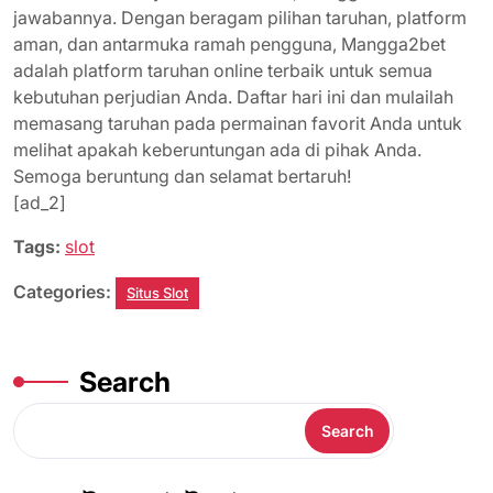
jawabannya. Dengan beragam pilihan taruhan, platform
aman, dan antarmuka ramah pengguna, Mangga2bet
adalah platform taruhan online terbaik untuk semua
kebutuhan perjudian Anda. Daftar hari ini dan mulailah
memasang taruhan pada permainan favorit Anda untuk
melihat apakah keberuntungan ada di pihak Anda.
Semoga beruntung dan selamat bertaruh!
[ad_2]
Tags:
slot
Categories:
Situs Slot
Search
Search