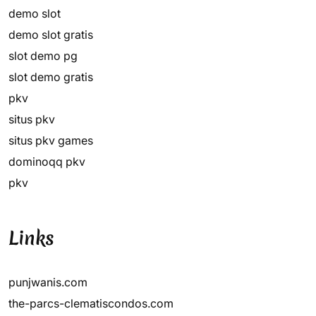
demo slot
demo slot gratis
slot demo pg
slot demo gratis
pkv
situs pkv
situs pkv games
dominoqq pkv
pkv
Links
punjwanis.com
the-parcs-clematiscondos.com