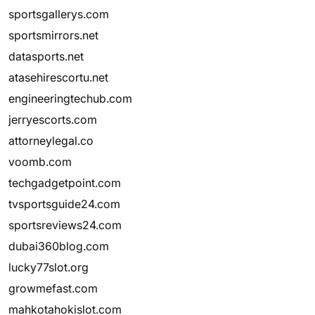
sportsgallerys.com
sportsmirrors.net
datasports.net
atasehirescortu.net
engineeringtechub.com
jerryescorts.com
attorneylegal.co
voomb.com
techgadgetpoint.com
tvsportsguide24.com
sportsreviews24.com
dubai360blog.com
lucky77slot.org
growmefast.com
mahkotahokislot.com