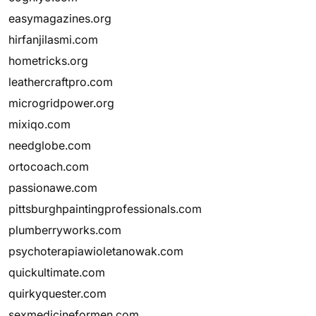
easymagazines.org
hirfanjilasmi.com
hometricks.org
leathercraftpro.com
microgridpower.org
mixiqo.com
needglobe.com
ortocoach.com
passionawe.com
pittsburghpaintingprofessionals.com
plumberryworks.com
psychoterapiawioletanowak.com
quickultimate.com
quirkyquester.com
sexmedicineformen.com