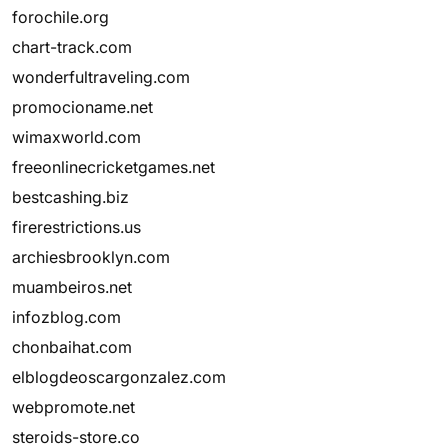
forochile.org
chart-track.com
wonderfultraveling.com
promocioname.net
wimaxworld.com
freeonlinecricketgames.net
bestcashing.biz
firerestrictions.us
archiesbrooklyn.com
muambeiros.net
infozblog.com
chonbaihat.com
elblogdeoscargonzalez.com
webpromote.net
steroids-store.co