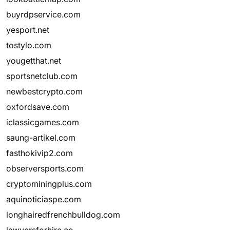
buyrdpservice.com
yesport.net
tostylo.com
yougetthat.net
sportsnetclub.com
newbestcrypto.com
oxfordsave.com
iclassicgames.com
saung-artikel.com
fasthokivip2.com
observersports.com
cryptominingplus.com
aquinoticiaspe.com
longhairedfrenchbulldog.com