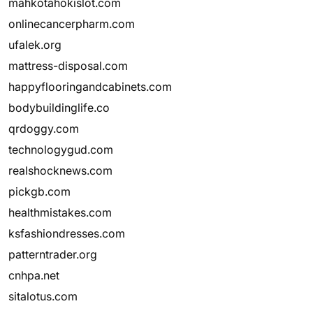
mahkotahokislot.com
onlinecancerpharm.com
ufalek.org
mattress-disposal.com
happyflooringandcabinets.com
bodybuildinglife.co
qrdoggy.com
technologygud.com
realshocknews.com
pickgb.com
healthmistakes.com
ksfashiondresses.com
patterntrader.org
cnhpa.net
sitalotus.com