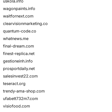
uskola.info
wagonpaints.info
waitfornext.com
clearvisionmarketing.co
quantum-code.co
whatnews.me
final-dream.com
finest-replica.net
gestioneinh.info
prosportdaily.net
salesinvest22.com
teseract.org
trendy-ama-shop.com
ufabett732m7.com
visiofood.com