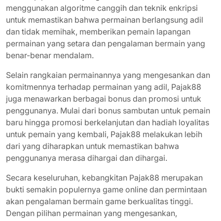
menggunakan algoritme canggih dan teknik enkripsi
untuk memastikan bahwa permainan berlangsung adil
dan tidak memihak, memberikan pemain lapangan
permainan yang setara dan pengalaman bermain yang
benar-benar mendalam.
Selain rangkaian permainannya yang mengesankan dan
komitmennya terhadap permainan yang adil, Pajak88
juga menawarkan berbagai bonus dan promosi untuk
penggunanya. Mulai dari bonus sambutan untuk pemain
baru hingga promosi berkelanjutan dan hadiah loyalitas
untuk pemain yang kembali, Pajak88 melakukan lebih
dari yang diharapkan untuk memastikan bahwa
penggunanya merasa dihargai dan dihargai.
Secara keseluruhan, kebangkitan Pajak88 merupakan
bukti semakin populernya game online dan permintaan
akan pengalaman bermain game berkualitas tinggi.
Dengan pilihan permainan yang mengesankan,