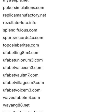
mytreepla.net
pokersimulations.com
replicamanufactory.net
rezultate-loto.info
splendifulous.com
sportsrecords4u.com
topceleberites.com
ufabetting8m4.com
ufabetunionum3.com
ufabetvalueum3.com
ufabetvaultm7.com
ufabetvillageum7.com
ufabetvoicem3.com
waveufabetm4.com
wayang88.net