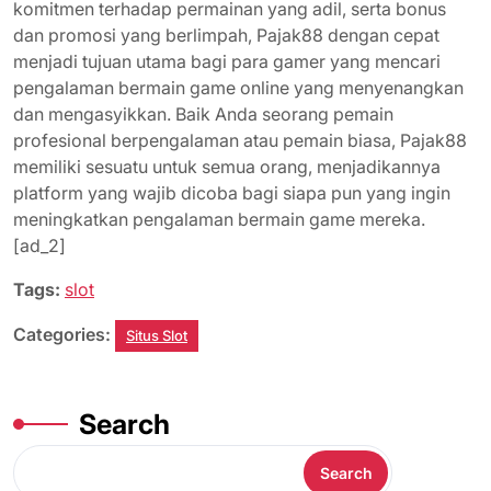
komitmen terhadap permainan yang adil, serta bonus
dan promosi yang berlimpah, Pajak88 dengan cepat
menjadi tujuan utama bagi para gamer yang mencari
pengalaman bermain game online yang menyenangkan
dan mengasyikkan. Baik Anda seorang pemain
profesional berpengalaman atau pemain biasa, Pajak88
memiliki sesuatu untuk semua orang, menjadikannya
platform yang wajib dicoba bagi siapa pun yang ingin
meningkatkan pengalaman bermain game mereka.
[ad_2]
Tags:
slot
Categories:
Situs Slot
Search
Search