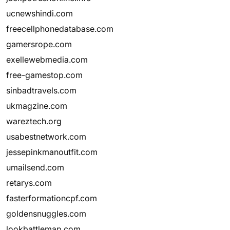
ucnewshindi.com
freecellphonedatabase.com
gamersrope.com
exellewebmedia.com
free-gamestop.com
sinbadtravels.com
ukmagzine.com
wareztech.org
usabestnetwork.com
jessepinkmanoutfit.com
umailsend.com
retarys.com
fasterformationcpf.com
goldensnuggles.com
lookbattlemap.com