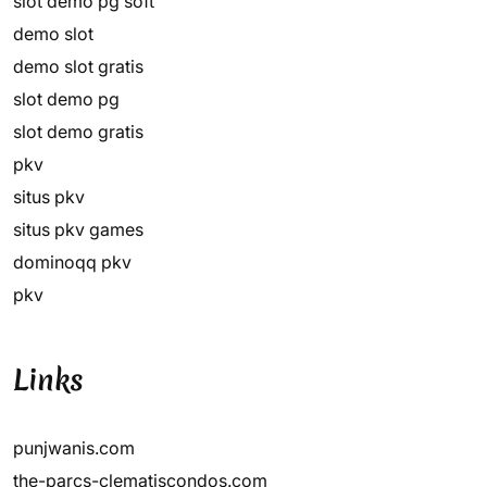
slot demo pg soft
demo slot
demo slot gratis
slot demo pg
slot demo gratis
pkv
situs pkv
situs pkv games
dominoqq pkv
pkv
Links
punjwanis.com
the-parcs-clematiscondos.com