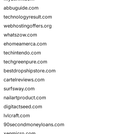
abbuguide.com
technologyresult.com
webhostingoffers.org
whatszow.com
ehomeamerca.com
techintendo.com
techgreenpure.com
bestdropshipstore.com
cartelreviews.com
surfsway.com
nailartproduct.com
digitactseed.com
lvlcraft.com
90secondmoneyloans.com
xenmicro.com