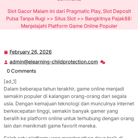
Slot Gacor Malam Ini dari Pragmatic Play, Slot Deposit
Pulsa Tanpa Rugi
>>
Situs Slot
>> Bangkitnya Pajak88:
Menjelajahi Platform Game Online Populer
February 26, 2026
February
26,
admin@elearning-childprotection.com
admin@elearning
2026
childprotection.
0 Comments
[ad_1]
Dalam beberapa tahun terakhir, game online menjadi
semakin populer di kalangan orang-orang dari segala
usia. Dengan kemajuan teknologi dan munculnya internet
berkecepatan tinggi, semakin banyak gamer yang
beralih ke platform online untuk terhubung dengan orang
lain dan menikmati game favorit mereka.