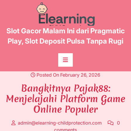
Skip
to
content
Slot Gacor Malam Ini dari Pragmatic
Play, Slot Deposit Pulsa Tanpa Rugi
Posted On February 26, 2026
Bangkitnya Pajak88:
Menjelajahi Platform Game
Online Populer
admin@elearning-childprotection.com
0
comments