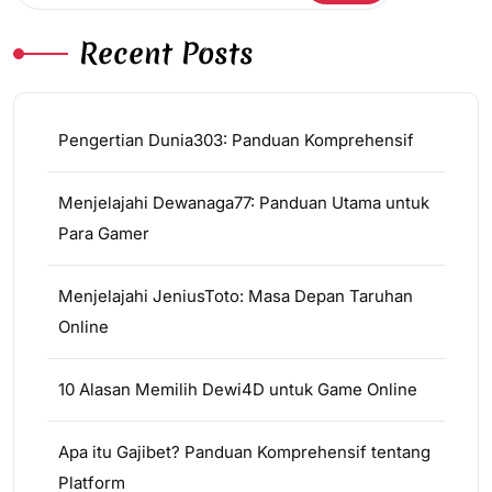
Recent Posts
Pengertian Dunia303: Panduan Komprehensif
Menjelajahi Dewanaga77: Panduan Utama untuk
Para Gamer
Menjelajahi JeniusToto: Masa Depan Taruhan
Online
10 Alasan Memilih Dewi4D untuk Game Online
Apa itu Gajibet? Panduan Komprehensif tentang
Platform