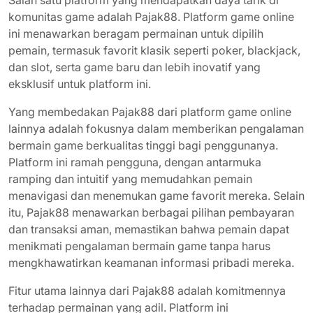
Salah satu platform yang mendapatkan daya tarik di
komunitas game adalah Pajak88. Platform game online
ini menawarkan beragam permainan untuk dipilih
pemain, termasuk favorit klasik seperti poker, blackjack,
dan slot, serta game baru dan lebih inovatif yang
eksklusif untuk platform ini.
Yang membedakan Pajak88 dari platform game online
lainnya adalah fokusnya dalam memberikan pengalaman
bermain game berkualitas tinggi bagi penggunanya.
Platform ini ramah pengguna, dengan antarmuka
ramping dan intuitif yang memudahkan pemain
menavigasi dan menemukan game favorit mereka. Selain
itu, Pajak88 menawarkan berbagai pilihan pembayaran
dan transaksi aman, memastikan bahwa pemain dapat
menikmati pengalaman bermain game tanpa harus
mengkhawatirkan keamanan informasi pribadi mereka.
Fitur utama lainnya dari Pajak88 adalah komitmennya
terhadap permainan yang adil. Platform ini