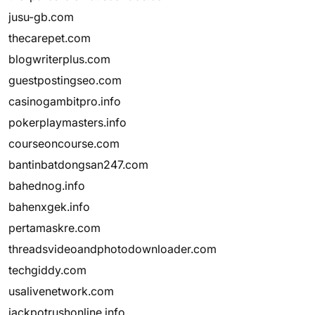
jusu-gb.com
thecarepet.com
blogwriterplus.com
guestpostingseo.com
casinogambitpro.info
pokerplaymasters.info
courseoncourse.com
bantinbatdongsan247.com
bahednog.info
bahenxgek.info
pertamaskre.com
threadsvideoandphotodownloader.com
techgiddy.com
usalivenetwork.com
jackpotrushonline.info