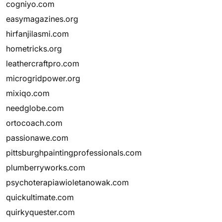
cogniyo.com
easymagazines.org
hirfanjilasmi.com
hometricks.org
leathercraftpro.com
microgridpower.org
mixiqo.com
needglobe.com
ortocoach.com
passionawe.com
pittsburghpaintingprofessionals.com
plumberryworks.com
psychoterapiawioletanowak.com
quickultimate.com
quirkyquester.com