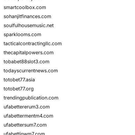
smartcoolbox.com
sohanjitfinances.com
soulfulhousemusic.net
sparklooms.com
tacticalcontractingllc.com
thecapitalpowers.com
tobabet88slot3.com
todayscurrentnews.com
totobet77.asia
totobet77.org
trendingpublication.com
ufabettererum3.com
ufabettermentm4.com
ufabettersum7.com
ufabettinwm7.com