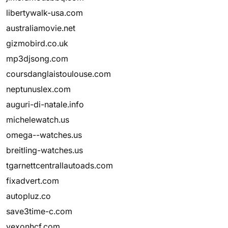
libertywalk-usa.com
australiamovie.net
gizmobird.co.uk
mp3djsong.com
coursdanglaistoulouse.com
neptunuslex.com
auguri-di-natale.info
michelewatch.us
omega--watches.us
breitling-watches.us
tgarnettcentrallautoads.com
fixadvert.com
autopluz.co
save3time-c.com
vexonhcf.com