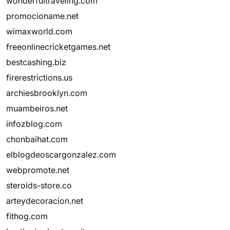
wonderfultraveling.com
promocioname.net
wimaxworld.com
freeonlinecricketgames.net
bestcashing.biz
firerestrictions.us
archiesbrooklyn.com
muambeiros.net
infozblog.com
chonbaihat.com
elblogdeoscargonzalez.com
webpromote.net
steroids-store.co
arteydecoracion.net
fithog.com