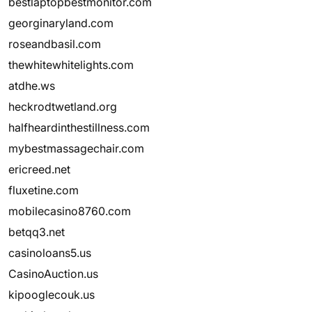
bestlaptopbestmonitor.com
georginaryland.com
roseandbasil.com
thewhitewhitelights.com
atdhe.ws
heckrodtwetland.org
halfheardinthestillness.com
mybestmassagechair.com
ericreed.net
fluxetine.com
mobilecasino8760.com
betqq3.net
casinoloans5.us
CasinoAuction.us
kipooglecouk.us