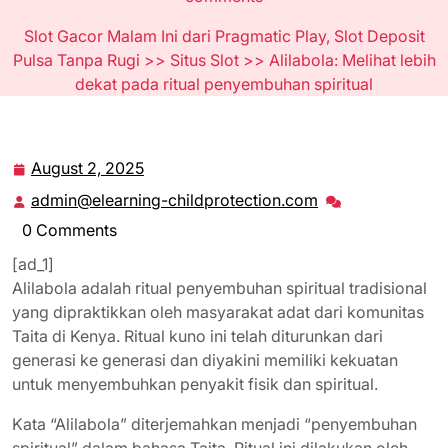
Slot Gacor Malam Ini dari Pragmatic Play, Slot Deposit
Pulsa Tanpa Rugi
>>
Situs Slot
>> Alilabola: Melihat lebih
dekat pada ritual penyembuhan spiritual
August 2, 2025
August
2,
admin@elearning-childprotection.com
admin@elearning
2025
childprotection.
0 Comments
[ad_1]
Alilabola adalah ritual penyembuhan spiritual tradisional
yang dipraktikkan oleh masyarakat adat dari komunitas
Taita di Kenya. Ritual kuno ini telah diturunkan dari
generasi ke generasi dan diyakini memiliki kekuatan
untuk menyembuhkan penyakit fisik dan spiritual.
Kata “Alilabola” diterjemahkan menjadi “penyembuhan