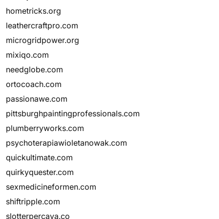
hometricks.org
leathercraftpro.com
microgridpower.org
mixiqo.com
needglobe.com
ortocoach.com
passionawe.com
pittsburghpaintingprofessionals.com
plumberryworks.com
psychoterapiawioletanowak.com
quickultimate.com
quirkyquester.com
sexmedicineformen.com
shiftripple.com
slotterpercaya.co